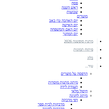
פסח
ראש השנה
שבועות
מועדים
יום האהבה ט'ו באב
יום האישה
יום האם והמשפחה
יום המחנך
מתנת סופשנה 2026
פיתוח תמונות
בלוג
עוד...
הדפסה על מוצרים
מיתוג מתנות מוסדות
תעודת לידה
חיסול מלאי
מיתוג לחגיגה
דפי מדבקה
מדבקות לבית ספר
מדבקות לחגיגה