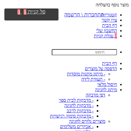
מוצר נוסף בהצלחה
סל קניות
0
0
התחברות \ הרשמה
קטגוריות
צרו קשר
דף הבית
החשבון שלי
0
עגלת קניות
דף הבית
הדפסה על מוצרים
- מיתוג מתנות מוסדות
- תעודת לידה
חיסול מלאי
מיתוג לחגיגה
דפי מדבקה
- מדבקות לבית ספר
- מדבקות לחגיגה
- מדבקות לרכב
- מדבקות סימון/ רגישויות
מוצרים נלווים לחגיגה
- אביזרים משלימים