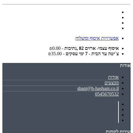
אפשרויות איסוף ומשלוח
איסוף עצמי- ארזים 82 ,נתיבות
- ₪0.00
צ`יטה עד הבית - 7 ימי עסקים
- ₪35.00
אודות
אודות
מבצעים
shani@h-hashani.co.il
0545670532
שירות לקוחות