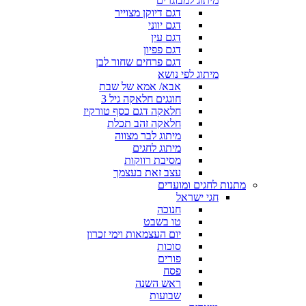
מיתוג למבוגרים
דגם דיוקן מצוייר
דגם יווני
דגם עין
דגם פפיון
דגם פרחים שחור לבן
מיתוג לפי נושא
אבא/ אמא של שבת
חוגגים חלאקה גיל 3
חלאקה דגם כסף טורקיז
חלאקה זהב תכלת
מיתוג לבר מצווה
מיתוג לחגים
מסיבת רווקות
עצב זאת בעצמך
מתנות לחגים ומועדים
חגי ישראל
חנוכה
טו בשבט
יום העצמאות וימי זכרון
סוכות
פורים
פסח
ראש השנה
שבועות