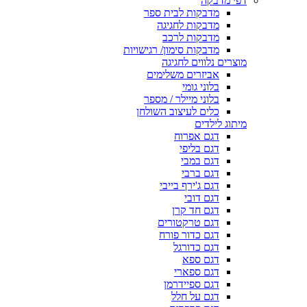
דפי מדבקה
מדבקות לבית ספר
מדבקות לחגיגה
מדבקות לרכב
מדבקות סימון/ רגישויות
מוצרים נלווים לחגיגה
אביזרים משלימים
בלוני גומי
בלוני מיילר / מספר
כלים לעיצוב השולחן
מיתוג לילדים
דגם אפרוח
דגם בליפי
דגם במבי
דגם ברבי
דגם ג'ירף בייבי
דגם דובי
דגם חד קרן
דגם טרקטורים
דגם כדור פורח
דגם כדורגל
דגם ספא
דגם ספארי
דגם ספיידרמן
דגם על חלל