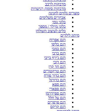
מדבקות לרכב
מדבקות סימון/ רגישויות
מוצרים נלווים לחגיגה
אביזרים משלימים
בלוני גומי
בלוני מיילר / מספר
כלים לעיצוב השולחן
מיתוג לילדים
דגם אפרוח
דגם בליפי
דגם במבי
דגם ברבי
דגם ג'ירף בייבי
דגם דובי
דגם חד קרן
דגם טרקטורים
דגם כדור פורח
דגם כדורגל
דגם ספא
דגם ספארי
דגם ספיידרמן
דגם על חלל
דגם פרפרים
דגם קרקס