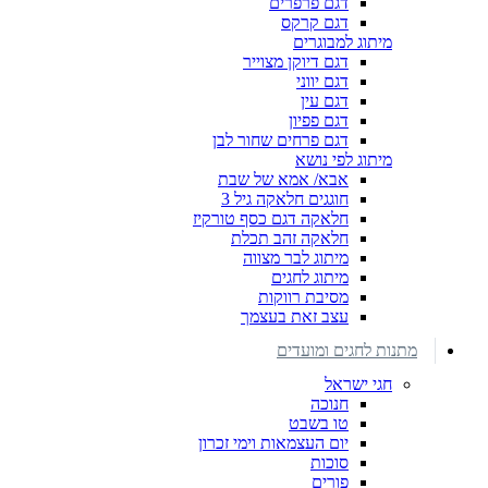
דגם פרפרים
דגם קרקס
מיתוג למבוגרים
דגם דיוקן מצוייר
דגם יווני
דגם עין
דגם פפיון
דגם פרחים שחור לבן
מיתוג לפי נושא
אבא/ אמא של שבת
חוגגים חלאקה גיל 3
חלאקה דגם כסף טורקיז
חלאקה זהב תכלת
מיתוג לבר מצווה
מיתוג לחגים
מסיבת רווקות
עצב זאת בעצמך
מתנות לחגים ומועדים
חגי ישראל
חנוכה
טו בשבט
יום העצמאות וימי זכרון
סוכות
פורים