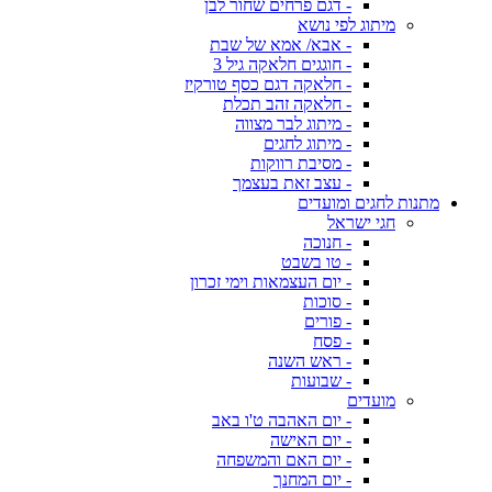
- דגם פרחים שחור לבן
מיתוג לפי נושא
- אבא/ אמא של שבת
- חוגגים חלאקה גיל 3
- חלאקה דגם כסף טורקיז
- חלאקה זהב תכלת
- מיתוג לבר מצווה
- מיתוג לחגים
- מסיבת רווקות
- עצב זאת בעצמך
מתנות לחגים ומועדים
חגי ישראל
- חנוכה
- טו בשבט
- יום העצמאות וימי זכרון
- סוכות
- פורים
- פסח
- ראש השנה
- שבועות
מועדים
- יום האהבה ט'ו באב
- יום האישה
- יום האם והמשפחה
- יום המחנך