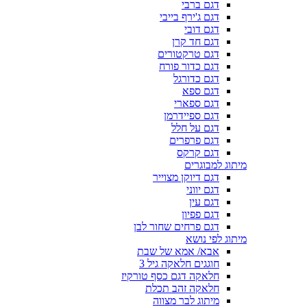
דגם ברבי
דגם ג'ירף בייבי
דגם דובי
דגם חד קרן
דגם טרקטורים
דגם כדור פורח
דגם כדורגל
דגם ספא
דגם ספארי
דגם ספיידרמן
דגם על חלל
דגם פרפרים
דגם קרקס
מיתוג למבוגרים
דגם דיוקן מצוייר
דגם יווני
דגם עין
דגם פפיון
דגם פרחים שחור לבן
מיתוג לפי נושא
אבא/ אמא של שבת
חוגגים חלאקה גיל 3
חלאקה דגם כסף טורקיז
חלאקה זהב תכלת
מיתוג לבר מצווה