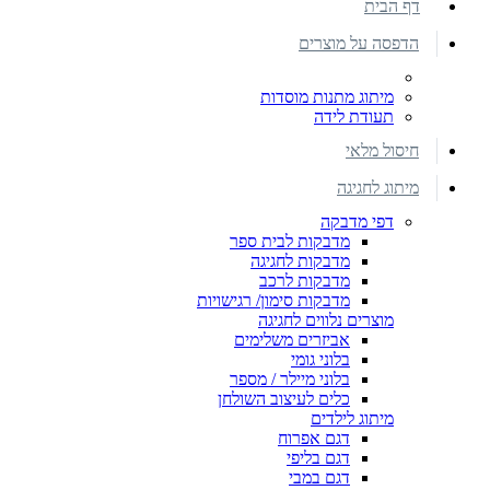
דף הבית
הדפסה על מוצרים
מיתוג מתנות מוסדות
תעודת לידה
חיסול מלאי
מיתוג לחגיגה
דפי מדבקה
מדבקות לבית ספר
מדבקות לחגיגה
מדבקות לרכב
מדבקות סימון/ רגישויות
מוצרים נלווים לחגיגה
אביזרים משלימים
בלוני גומי
בלוני מיילר / מספר
כלים לעיצוב השולחן
מיתוג לילדים
דגם אפרוח
דגם בליפי
דגם במבי