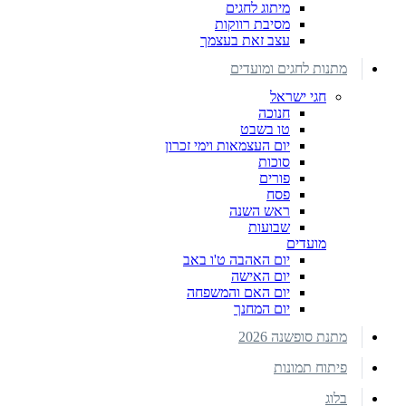
מיתוג לחגים
מסיבת רווקות
עצב זאת בעצמך
מתנות לחגים ומועדים
חגי ישראל
חנוכה
טו בשבט
יום העצמאות וימי זכרון
סוכות
פורים
פסח
ראש השנה
שבועות
מועדים
יום האהבה ט'ו באב
יום האישה
יום האם והמשפחה
יום המחנך
מתנת סופשנה 2026
פיתוח תמונות
בלוג