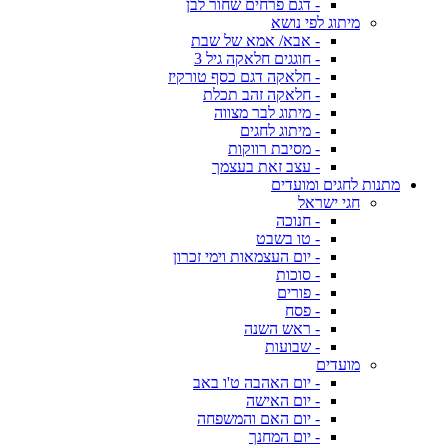
- דגם פרחים שחור לבן
מיתוג לפי נושא
- אבא/ אמא של שבת
- חוגגים חלאקה גיל 3
- חלאקה דגם כסף טורקיז
- חלאקה זהב תכלת
- מיתוג לבר מצווה
- מיתוג לחגים
- מסיבת רווקות
- עצב זאת בעצמך
מתנות לחגים ומועדים
חגי ישראל
- חנוכה
- טו בשבט
- יום העצמאות וימי זכרון
- סוכות
- פורים
- פסח
- ראש השנה
- שבועות
מועדים
- יום האהבה ט'ו באב
- יום האישה
- יום האם והמשפחה
- יום המחנך