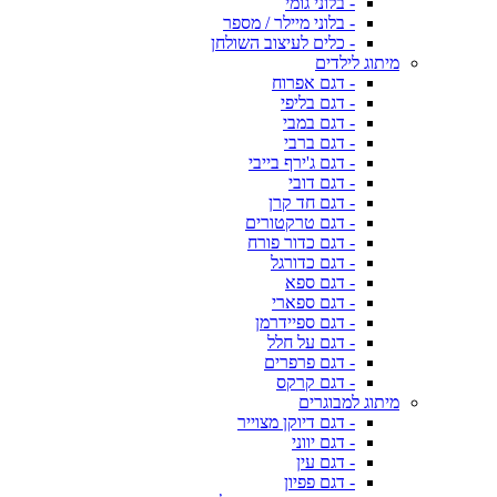
- בלוני גומי
- בלוני מיילר / מספר
- כלים לעיצוב השולחן
מיתוג לילדים
- דגם אפרוח
- דגם בליפי
- דגם במבי
- דגם ברבי
- דגם ג'ירף בייבי
- דגם דובי
- דגם חד קרן
- דגם טרקטורים
- דגם כדור פורח
- דגם כדורגל
- דגם ספא
- דגם ספארי
- דגם ספיידרמן
- דגם על חלל
- דגם פרפרים
- דגם קרקס
מיתוג למבוגרים
- דגם דיוקן מצוייר
- דגם יווני
- דגם עין
- דגם פפיון