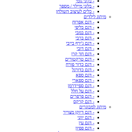
- בלוני גומי
- בלוני מיילר / מספר
- כלים לעיצוב השולחן
מיתוג לילדים
- דגם אפרוח
- דגם בליפי
- דגם במבי
- דגם ברבי
- דגם ג'ירף בייבי
- דגם דובי
- דגם חד קרן
- דגם טרקטורים
- דגם כדור פורח
- דגם כדורגל
- דגם ספא
- דגם ספארי
- דגם ספיידרמן
- דגם על חלל
- דגם פרפרים
- דגם קרקס
מיתוג למבוגרים
- דגם דיוקן מצוייר
- דגם יווני
- דגם עין
- דגם פפיון