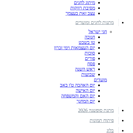
מיתוג לחגים
מסיבת רווקות
עצב זאת בעצמך
מתנות לחגים ומועדים
חגי ישראל
חנוכה
טו בשבט
יום העצמאות וימי זכרון
סוכות
פורים
פסח
ראש השנה
שבועות
מועדים
יום האהבה ט'ו באב
יום האישה
יום האם והמשפחה
יום המחנך
מתנת סופשנה 2026
פיתוח תמונות
בלוג