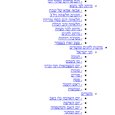
- דגם פרחים שחור לבן
מיתוג לפי נושא
- אבא/ אמא של שבת
- חוגגים חלאקה גיל 3
- חלאקה דגם כסף טורקיז
- חלאקה זהב תכלת
- מיתוג לבר מצווה
- מיתוג לחגים
- מסיבת רווקות
- עצב זאת בעצמך
מתנות לחגים ומועדים
חגי ישראל
- חנוכה
- טו בשבט
- יום העצמאות וימי זכרון
- סוכות
- פורים
- פסח
- ראש השנה
- שבועות
מועדים
- יום האהבה ט'ו באב
- יום האישה
- יום האם והמשפחה
- יום המחנך