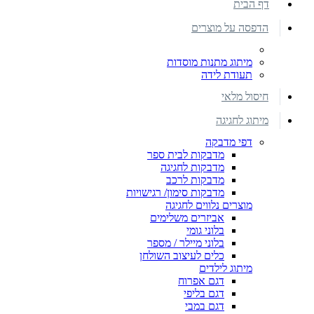
דף הבית
הדפסה על מוצרים
מיתוג מתנות מוסדות
תעודת לידה
חיסול מלאי
מיתוג לחגיגה
דפי מדבקה
מדבקות לבית ספר
מדבקות לחגיגה
מדבקות לרכב
מדבקות סימון/ רגישויות
מוצרים נלווים לחגיגה
אביזרים משלימים
בלוני גומי
בלוני מיילר / מספר
כלים לעיצוב השולחן
מיתוג לילדים
דגם אפרוח
דגם בליפי
דגם במבי