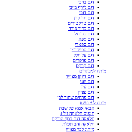
דגם ברבי
דגם ג'ירף בייבי
דגם דובי
דגם חד קרן
דגם טרקטורים
דגם כדור פורח
דגם כדורגל
דגם ספא
דגם ספארי
דגם ספיידרמן
דגם על חלל
דגם פרפרים
דגם קרקס
מיתוג למבוגרים
דגם דיוקן מצוייר
דגם יווני
דגם עין
דגם פפיון
דגם פרחים שחור לבן
מיתוג לפי נושא
אבא/ אמא של שבת
חוגגים חלאקה גיל 3
חלאקה דגם כסף טורקיז
חלאקה זהב תכלת
מיתוג לבר מצווה