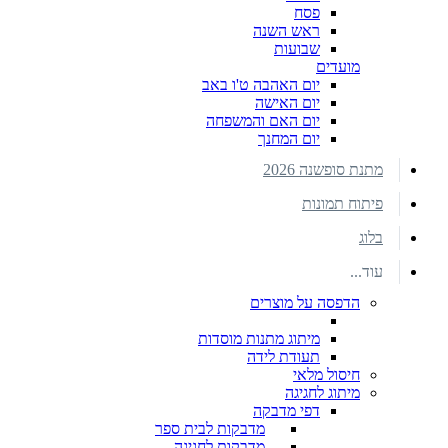
פסח
ראש השנה
שבועות
מועדים
יום האהבה ט'ו באב
יום האישה
יום האם והמשפחה
יום המחנך
מתנת סופשנה 2026
פיתוח תמונות
בלוג
עוד...
הדפסה על מוצרים
מיתוג מתנות מוסדות
תעודת לידה
חיסול מלאי
מיתוג לחגיגה
דפי מדבקה
מדבקות לבית ספר
מדבקות לחגיגה