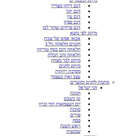
מיתוג למבוגרים
דגם דיוקן מצוייר
דגם יווני
דגם עין
דגם פפיון
דגם פרחים שחור לבן
מיתוג לפי נושא
אבא/ אמא של שבת
חוגגים חלאקה גיל 3
חלאקה דגם כסף טורקיז
חלאקה זהב תכלת
מיתוג לבר מצווה
מיתוג לחגים
מסיבת רווקות
עצב זאת בעצמך
מתנות לחגים ומועדים
חגי ישראל
חנוכה
טו בשבט
יום העצמאות וימי זכרון
סוכות
פורים
פסח
ראש השנה
שבועות