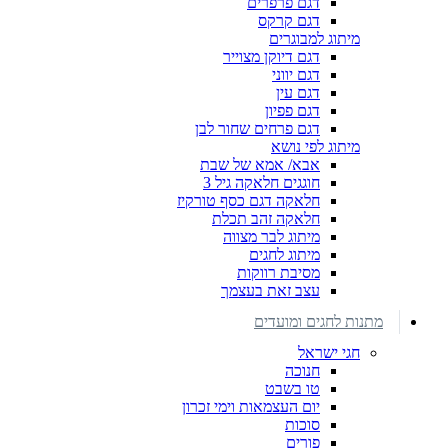
דגם פרפרים
דגם קרקס
מיתוג למבוגרים
דגם דיוקן מצוייר
דגם יווני
דגם עין
דגם פפיון
דגם פרחים שחור לבן
מיתוג לפי נושא
אבא/ אמא של שבת
חוגגים חלאקה גיל 3
חלאקה דגם כסף טורקיז
חלאקה זהב תכלת
מיתוג לבר מצווה
מיתוג לחגים
מסיבת רווקות
עצב זאת בעצמך
מתנות לחגים ומועדים
חגי ישראל
חנוכה
טו בשבט
יום העצמאות וימי זכרון
סוכות
פורים