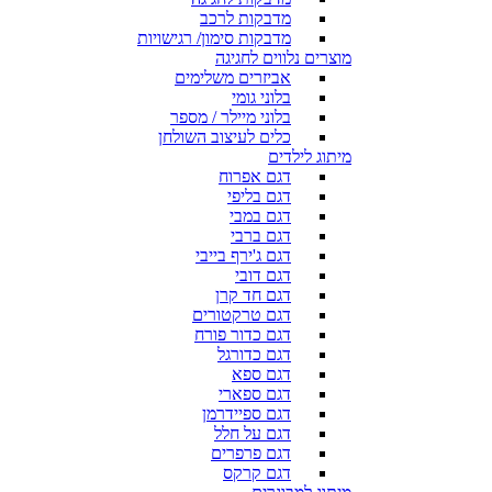
מדבקות לרכב
מדבקות סימון/ רגישויות
מוצרים נלווים לחגיגה
אביזרים משלימים
בלוני גומי
בלוני מיילר / מספר
כלים לעיצוב השולחן
מיתוג לילדים
דגם אפרוח
דגם בליפי
דגם במבי
דגם ברבי
דגם ג'ירף בייבי
דגם דובי
דגם חד קרן
דגם טרקטורים
דגם כדור פורח
דגם כדורגל
דגם ספא
דגם ספארי
דגם ספיידרמן
דגם על חלל
דגם פרפרים
דגם קרקס