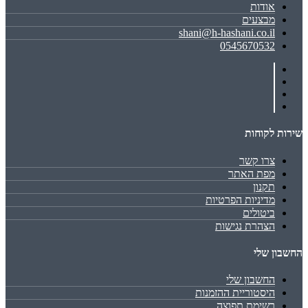
אודות
מבצעים
shani@h-hashani.co.il
0545670532
שירות לקוחות
צרו קשר
מפת האתר
תקנון
מדיניות הפרטיות
ביטולים
הצהרת נגישות
החשבון שלי
החשבון שלי
היסטוריית ההזמנות
רשימת תפוצה