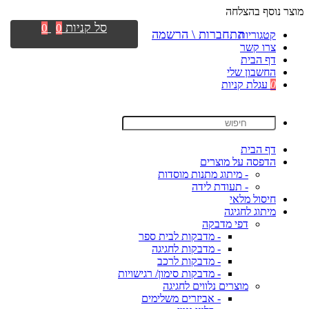
מוצר נוסף בהצלחה
סל קניות
0
0
התחברות \ הרשמה
קטגוריות
צרו קשר
דף הבית
החשבון שלי
0
עגלת קניות
דף הבית
הדפסה על מוצרים
- מיתוג מתנות מוסדות
- תעודת לידה
חיסול מלאי
מיתוג לחגיגה
דפי מדבקה
- מדבקות לבית ספר
- מדבקות לחגיגה
- מדבקות לרכב
- מדבקות סימון/ רגישויות
מוצרים נלווים לחגיגה
- אביזרים משלימים