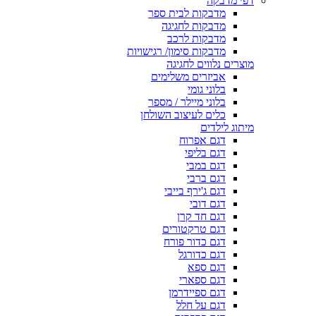
דפי מדבקה
מדבקות לבית ספר
מדבקות לחגיגה
מדבקות לרכב
מדבקות סימון/ רגישויות
מוצרים נלווים לחגיגה
אביזרים משלימים
בלוני גומי
בלוני מיילר / מספר
כלים לעיצוב השולחן
מיתוג לילדים
דגם אפרוח
דגם בליפי
דגם במבי
דגם ברבי
דגם ג'ירף בייבי
דגם דובי
דגם חד קרן
דגם טרקטורים
דגם כדור פורח
דגם כדורגל
דגם ספא
דגם ספארי
דגם ספיידרמן
דגם על חלל