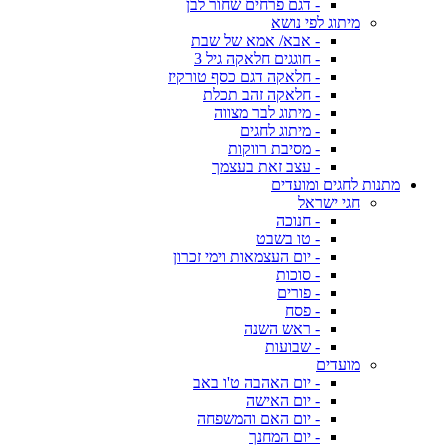
- דגם פרחים שחור לבן
מיתוג לפי נושא
- אבא/ אמא של שבת
- חוגגים חלאקה גיל 3
- חלאקה דגם כסף טורקיז
- חלאקה זהב תכלת
- מיתוג לבר מצווה
- מיתוג לחגים
- מסיבת רווקות
- עצב זאת בעצמך
מתנות לחגים ומועדים
חגי ישראל
- חנוכה
- טו בשבט
- יום העצמאות וימי זכרון
- סוכות
- פורים
- פסח
- ראש השנה
- שבועות
מועדים
- יום האהבה ט'ו באב
- יום האישה
- יום האם והמשפחה
- יום המחנך