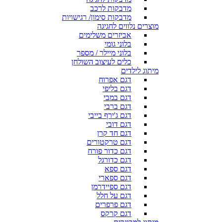
מדבקות לרכב
מדבקות סימון/ רגישויות
מוצרים נלווים לחגיגה
אביזרים משלימים
בלוני גומי
בלוני מיילר / מספר
כלים לעיצוב השולחן
מיתוג לילדים
דגם אפרוח
דגם בליפי
דגם במבי
דגם ברבי
דגם ג'ירף בייבי
דגם דובי
דגם חד קרן
דגם טרקטורים
דגם כדור פורח
דגם כדורגל
דגם ספא
דגם ספארי
דגם ספיידרמן
דגם על חלל
דגם פרפרים
דגם קרקס