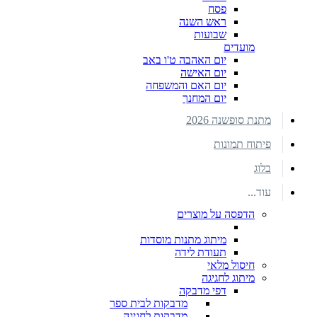
פסח
ראש השנה
שבועות
מועדים
יום האהבה ט'ו באב
יום האישה
יום האם והמשפחה
יום המחנך
מתנת סופשנה 2026
פיתוח תמונות
בלוג
עוד...
הדפסה על מוצרים
מיתוג מתנות מוסדות
תעודת לידה
חיסול מלאי
מיתוג לחגיגה
דפי מדבקה
מדבקות לבית ספר
מדבקות לחגיגה