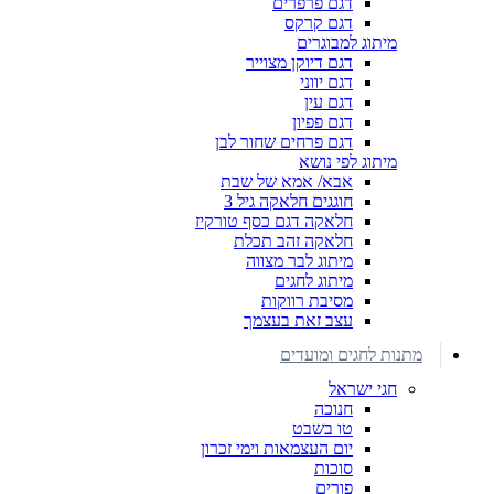
דגם פרפרים
דגם קרקס
מיתוג למבוגרים
דגם דיוקן מצוייר
דגם יווני
דגם עין
דגם פפיון
דגם פרחים שחור לבן
מיתוג לפי נושא
אבא/ אמא של שבת
חוגגים חלאקה גיל 3
חלאקה דגם כסף טורקיז
חלאקה זהב תכלת
מיתוג לבר מצווה
מיתוג לחגים
מסיבת רווקות
עצב זאת בעצמך
מתנות לחגים ומועדים
חגי ישראל
חנוכה
טו בשבט
יום העצמאות וימי זכרון
סוכות
פורים