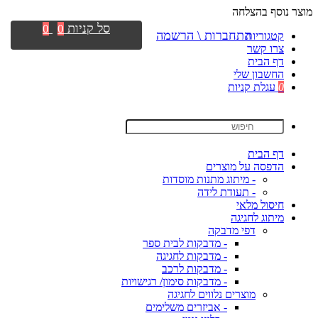
מוצר נוסף בהצלחה
סל קניות
0
0
התחברות \ הרשמה
קטגוריות
צרו קשר
דף הבית
החשבון שלי
0
עגלת קניות
דף הבית
הדפסה על מוצרים
- מיתוג מתנות מוסדות
- תעודת לידה
חיסול מלאי
מיתוג לחגיגה
דפי מדבקה
- מדבקות לבית ספר
- מדבקות לחגיגה
- מדבקות לרכב
- מדבקות סימון/ רגישויות
מוצרים נלווים לחגיגה
- אביזרים משלימים