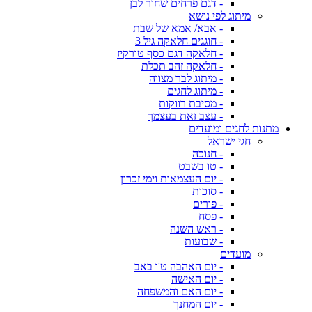
- דגם פרחים שחור לבן
מיתוג לפי נושא
- אבא/ אמא של שבת
- חוגגים חלאקה גיל 3
- חלאקה דגם כסף טורקיז
- חלאקה זהב תכלת
- מיתוג לבר מצווה
- מיתוג לחגים
- מסיבת רווקות
- עצב זאת בעצמך
מתנות לחגים ומועדים
חגי ישראל
- חנוכה
- טו בשבט
- יום העצמאות וימי זכרון
- סוכות
- פורים
- פסח
- ראש השנה
- שבועות
מועדים
- יום האהבה ט'ו באב
- יום האישה
- יום האם והמשפחה
- יום המחנך