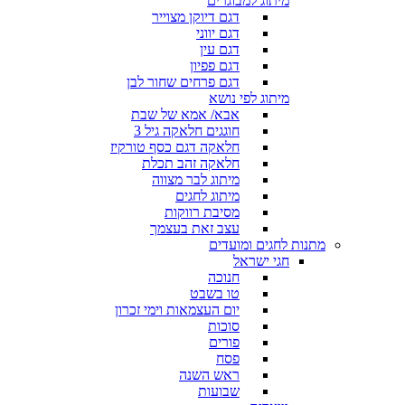
מיתוג למבוגרים
דגם דיוקן מצוייר
דגם יווני
דגם עין
דגם פפיון
דגם פרחים שחור לבן
מיתוג לפי נושא
אבא/ אמא של שבת
חוגגים חלאקה גיל 3
חלאקה דגם כסף טורקיז
חלאקה זהב תכלת
מיתוג לבר מצווה
מיתוג לחגים
מסיבת רווקות
עצב זאת בעצמך
מתנות לחגים ומועדים
חגי ישראל
חנוכה
טו בשבט
יום העצמאות וימי זכרון
סוכות
פורים
פסח
ראש השנה
שבועות