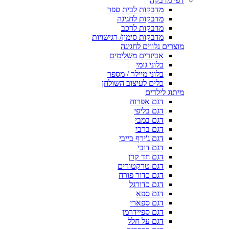
דפי מדבקה
מדבקות לבית ספר
מדבקות לחגיגה
מדבקות לרכב
מדבקות סימון/ רגישויות
מוצרים נלווים לחגיגה
אביזרים משלימים
בלוני גומי
בלוני מיילר / מספר
כלים לעיצוב השולחן
מיתוג לילדים
דגם אפרוח
דגם בליפי
דגם במבי
דגם ברבי
דגם ג'ירף בייבי
דגם דובי
דגם חד קרן
דגם טרקטורים
דגם כדור פורח
דגם כדורגל
דגם ספא
דגם ספארי
דגם ספיידרמן
דגם על חלל