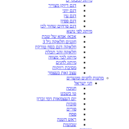
מיתוג למבוגרים
דגם דיוקן מצוייר
דגם יווני
דגם עין
דגם פפיון
דגם פרחים שחור לבן
מיתוג לפי נושא
אבא/ אמא של שבת
חוגגים חלאקה גיל 3
חלאקה דגם כסף טורקיז
חלאקה זהב תכלת
מיתוג לבר מצווה
מיתוג לחגים
מסיבת רווקות
עצב זאת בעצמך
מתנות לחגים ומועדים
חגי ישראל
חנוכה
טו בשבט
יום העצמאות וימי זכרון
סוכות
פורים
פסח
ראש השנה
שבועות