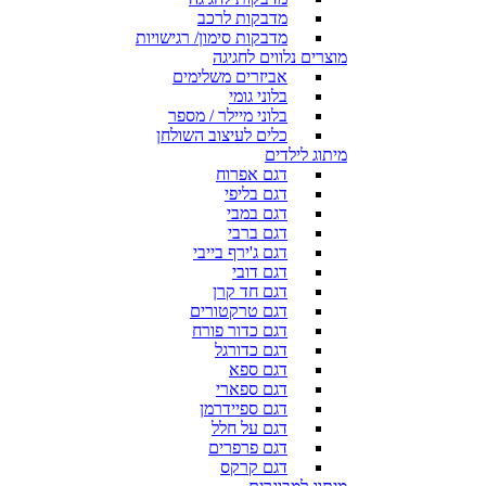
מדבקות לרכב
מדבקות סימון/ רגישויות
מוצרים נלווים לחגיגה
אביזרים משלימים
בלוני גומי
בלוני מיילר / מספר
כלים לעיצוב השולחן
מיתוג לילדים
דגם אפרוח
דגם בליפי
דגם במבי
דגם ברבי
דגם ג'ירף בייבי
דגם דובי
דגם חד קרן
דגם טרקטורים
דגם כדור פורח
דגם כדורגל
דגם ספא
דגם ספארי
דגם ספיידרמן
דגם על חלל
דגם פרפרים
דגם קרקס