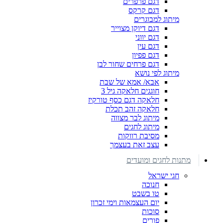
דגם פרפרים
דגם קרקס
מיתוג למבוגרים
דגם דיוקן מצוייר
דגם יווני
דגם עין
דגם פפיון
דגם פרחים שחור לבן
מיתוג לפי נושא
אבא/ אמא של שבת
חוגגים חלאקה גיל 3
חלאקה דגם כסף טורקיז
חלאקה זהב תכלת
מיתוג לבר מצווה
מיתוג לחגים
מסיבת רווקות
עצב זאת בעצמך
מתנות לחגים ומועדים
חגי ישראל
חנוכה
טו בשבט
יום העצמאות וימי זכרון
סוכות
פורים