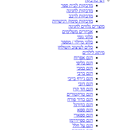
דפי מדבקה
מדבקות לבית ספר
מדבקות לחגיגה
מדבקות לרכב
מדבקות סימון/ רגישויות
מוצרים נלווים לחגיגה
אביזרים משלימים
בלוני גומי
בלוני מיילר / מספר
כלים לעיצוב השולחן
מיתוג לילדים
דגם אפרוח
דגם בליפי
דגם במבי
דגם ברבי
דגם ג'ירף בייבי
דגם דובי
דגם חד קרן
דגם טרקטורים
דגם כדור פורח
דגם כדורגל
דגם ספא
דגם ספארי
דגם ספיידרמן
דגם על חלל