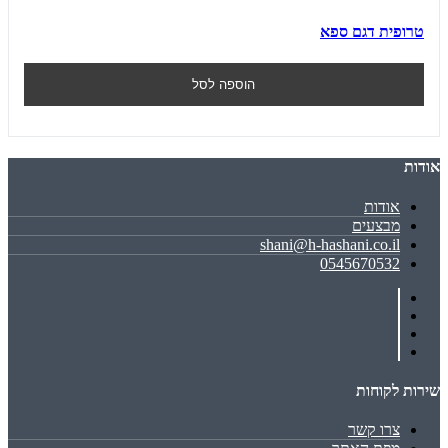
טרופית דגם ספא
הוספה לסל
אודות
אודות
מבצעים
shani@h-hashani.co.il
0545670532
שירות לקוחות
צרו קשר