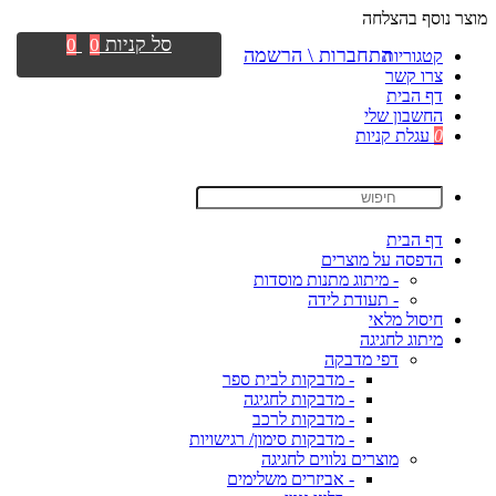
מוצר נוסף בהצלחה
סל קניות
0
0
התחברות \ הרשמה
קטגוריות
צרו קשר
דף הבית
החשבון שלי
0
עגלת קניות
דף הבית
הדפסה על מוצרים
- מיתוג מתנות מוסדות
- תעודת לידה
חיסול מלאי
מיתוג לחגיגה
דפי מדבקה
- מדבקות לבית ספר
- מדבקות לחגיגה
- מדבקות לרכב
- מדבקות סימון/ רגישויות
מוצרים נלווים לחגיגה
- אביזרים משלימים