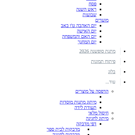
פסח
ראש השנה
שבועות
מועדים
יום האהבה ט'ו באב
יום האישה
יום האם והמשפחה
יום המחנך
מתנת סופשנה 2026
פיתוח תמונות
בלוג
עוד...
הדפסה על מוצרים
מיתוג מתנות מוסדות
תעודת לידה
חיסול מלאי
מיתוג לחגיגה
דפי מדבקה
מדבקות לבית ספר
מדבקות לחגיגה