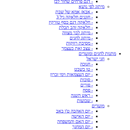
- דגם פרחים שחור לבן
מיתוג לפי נושא
- אבא/ אמא של שבת
- חוגגים חלאקה גיל 3
- חלאקה דגם כסף טורקיז
- חלאקה זהב תכלת
- מיתוג לבר מצווה
- מיתוג לחגים
- מסיבת רווקות
- עצב זאת בעצמך
מתנות לחגים ומועדים
חגי ישראל
- חנוכה
- טו בשבט
- יום העצמאות וימי זכרון
- סוכות
- פורים
- פסח
- ראש השנה
- שבועות
מועדים
- יום האהבה ט'ו באב
- יום האישה
- יום האם והמשפחה
- יום המחנך