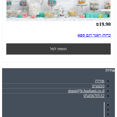
₪19.90
כרזה/ ראנר דגם ספא
הוספה לסל
אודות
אודות
מבצעים
shani@h-hashani.co.il
0545670532