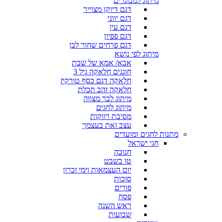
מיתוג למבוגרים
דגם דיוקן מצוייר
דגם יווני
דגם עין
דגם פפיון
דגם פרחים שחור לבן
מיתוג לפי נושא
אבא/ אמא של שבת
חוגגים חלאקה גיל 3
חלאקה דגם כסף טורקיז
חלאקה זהב תכלת
מיתוג לבר מצווה
מיתוג לחגים
מסיבת רווקות
עצב זאת בעצמך
מתנות לחגים ומועדים
חגי ישראל
חנוכה
טו בשבט
יום העצמאות וימי זכרון
סוכות
פורים
פסח
ראש השנה
שבועות