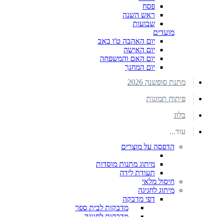
פסח
ראש השנה
שבועות
מועדים
יום האהבה ט'ו באב
יום האישה
יום האם והמשפחה
יום המחנך
מתנת סופשנה 2026
פיתוח תמונות
בלוג
עוד...
הדפסה על מוצרים
מיתוג מתנות מוסדות
תעודת לידה
חיסול מלאי
מיתוג לחגיגה
דפי מדבקה
מדבקות לבית ספר
מדבקות לחגיגה