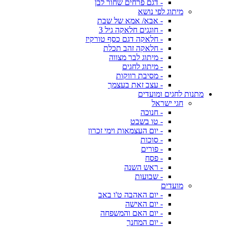
- דגם פרחים שחור לבן
מיתוג לפי נושא
- אבא/ אמא של שבת
- חוגגים חלאקה גיל 3
- חלאקה דגם כסף טורקיז
- חלאקה זהב תכלת
- מיתוג לבר מצווה
- מיתוג לחגים
- מסיבת רווקות
- עצב זאת בעצמך
מתנות לחגים ומועדים
חגי ישראל
- חנוכה
- טו בשבט
- יום העצמאות וימי זכרון
- סוכות
- פורים
- פסח
- ראש השנה
- שבועות
מועדים
- יום האהבה ט'ו באב
- יום האישה
- יום האם והמשפחה
- יום המחנך