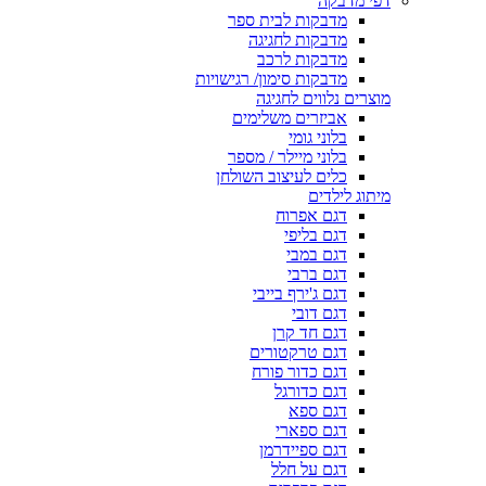
דפי מדבקה
מדבקות לבית ספר
מדבקות לחגיגה
מדבקות לרכב
מדבקות סימון/ רגישויות
מוצרים נלווים לחגיגה
אביזרים משלימים
בלוני גומי
בלוני מיילר / מספר
כלים לעיצוב השולחן
מיתוג לילדים
דגם אפרוח
דגם בליפי
דגם במבי
דגם ברבי
דגם ג'ירף בייבי
דגם דובי
דגם חד קרן
דגם טרקטורים
דגם כדור פורח
דגם כדורגל
דגם ספא
דגם ספארי
דגם ספיידרמן
דגם על חלל