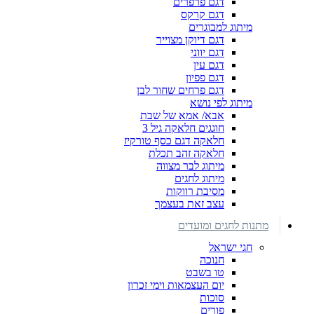
דגם פרפרים
דגם קרקס
מיתוג למבוגרים
דגם דיוקן מצוייר
דגם יווני
דגם עין
דגם פפיון
דגם פרחים שחור לבן
מיתוג לפי נושא
אבא/ אמא של שבת
חוגגים חלאקה גיל 3
חלאקה דגם כסף טורקיז
חלאקה זהב תכלת
מיתוג לבר מצווה
מיתוג לחגים
מסיבת רווקות
עצב זאת בעצמך
מתנות לחגים ומועדים
חגי ישראל
חנוכה
טו בשבט
יום העצמאות וימי זכרון
סוכות
פורים