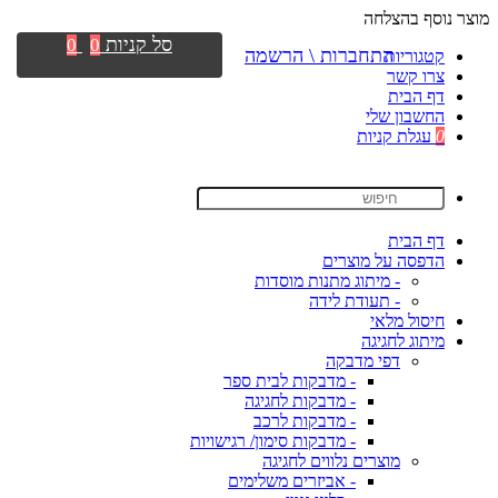
מוצר נוסף בהצלחה
סל קניות
0
0
התחברות \ הרשמה
קטגוריות
צרו קשר
דף הבית
החשבון שלי
0
עגלת קניות
דף הבית
הדפסה על מוצרים
- מיתוג מתנות מוסדות
- תעודת לידה
חיסול מלאי
מיתוג לחגיגה
דפי מדבקה
- מדבקות לבית ספר
- מדבקות לחגיגה
- מדבקות לרכב
- מדבקות סימון/ רגישויות
מוצרים נלווים לחגיגה
- אביזרים משלימים