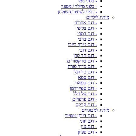
- בלוני גומי
- בלוני מיילר / מספר
- כלים לעיצוב השולחן
מיתוג לילדים
- דגם אפרוח
- דגם בליפי
- דגם במבי
- דגם ברבי
- דגם ג'ירף בייבי
- דגם דובי
- דגם חד קרן
- דגם טרקטורים
- דגם כדור פורח
- דגם כדורגל
- דגם ספא
- דגם ספארי
- דגם ספיידרמן
- דגם על חלל
- דגם פרפרים
- דגם קרקס
מיתוג למבוגרים
- דגם דיוקן מצוייר
- דגם יווני
- דגם עין
- דגם פפיון