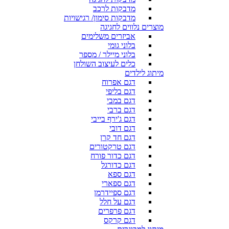
מדבקות לרכב
מדבקות סימון/ רגישויות
מוצרים נלווים לחגיגה
אביזרים משלימים
בלוני גומי
בלוני מיילר / מספר
כלים לעיצוב השולחן
מיתוג לילדים
דגם אפרוח
דגם בליפי
דגם במבי
דגם ברבי
דגם ג'ירף בייבי
דגם דובי
דגם חד קרן
דגם טרקטורים
דגם כדור פורח
דגם כדורגל
דגם ספא
דגם ספארי
דגם ספיידרמן
דגם על חלל
דגם פרפרים
דגם קרקס