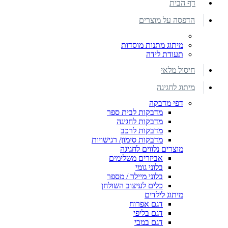
דף הבית
הדפסה על מוצרים
מיתוג מתנות מוסדות
תעודת לידה
חיסול מלאי
מיתוג לחגיגה
דפי מדבקה
מדבקות לבית ספר
מדבקות לחגיגה
מדבקות לרכב
מדבקות סימון/ רגישויות
מוצרים נלווים לחגיגה
אביזרים משלימים
בלוני גומי
בלוני מיילר / מספר
כלים לעיצוב השולחן
מיתוג לילדים
דגם אפרוח
דגם בליפי
דגם במבי