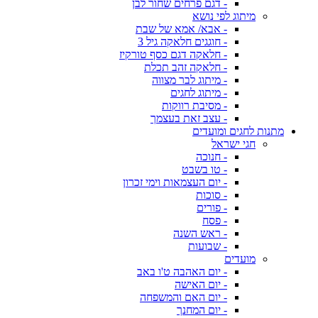
- דגם פרחים שחור לבן
מיתוג לפי נושא
- אבא/ אמא של שבת
- חוגגים חלאקה גיל 3
- חלאקה דגם כסף טורקיז
- חלאקה זהב תכלת
- מיתוג לבר מצווה
- מיתוג לחגים
- מסיבת רווקות
- עצב זאת בעצמך
מתנות לחגים ומועדים
חגי ישראל
- חנוכה
- טו בשבט
- יום העצמאות וימי זכרון
- סוכות
- פורים
- פסח
- ראש השנה
- שבועות
מועדים
- יום האהבה ט'ו באב
- יום האישה
- יום האם והמשפחה
- יום המחנך