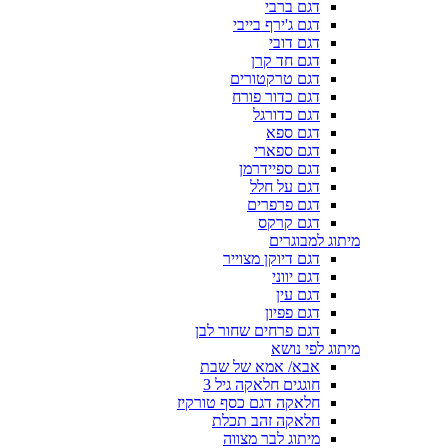
דגם ברבי
דגם ג'ירף בייבי
דגם דובי
דגם חד קרן
דגם טרקטורים
דגם כדור פורח
דגם כדורגל
דגם ספא
דגם ספארי
דגם ספיידרמן
דגם על חלל
דגם פרפרים
דגם קרקס
מיתוג למבוגרים
דגם דיוקן מצוייר
דגם יווני
דגם עין
דגם פפיון
דגם פרחים שחור לבן
מיתוג לפי נושא
אבא/ אמא של שבת
חוגגים חלאקה גיל 3
חלאקה דגם כסף טורקיז
חלאקה זהב תכלת
מיתוג לבר מצווה