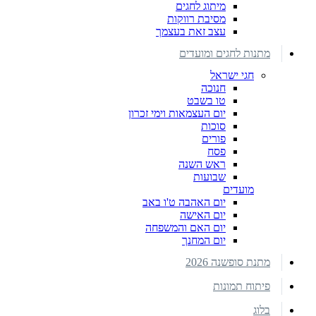
מיתוג לחגים
מסיבת רווקות
עצב זאת בעצמך
מתנות לחגים ומועדים
חגי ישראל
חנוכה
טו בשבט
יום העצמאות וימי זכרון
סוכות
פורים
פסח
ראש השנה
שבועות
מועדים
יום האהבה ט'ו באב
יום האישה
יום האם והמשפחה
יום המחנך
מתנת סופשנה 2026
פיתוח תמונות
בלוג