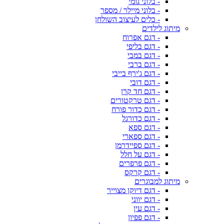
- בלוני גומי
- בלוני מיילר / מספר
- כלים לעיצוב השולחן
מיתוג לילדים
- דגם אפרוח
- דגם בליפי
- דגם במבי
- דגם ברבי
- דגם ג'ירף בייבי
- דגם דובי
- דגם חד קרן
- דגם טרקטורים
- דגם כדור פורח
- דגם כדורגל
- דגם ספא
- דגם ספארי
- דגם ספיידרמן
- דגם על חלל
- דגם פרפרים
- דגם קרקס
מיתוג למבוגרים
- דגם דיוקן מצוייר
- דגם יווני
- דגם עין
- דגם פפיון