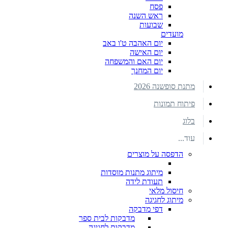
פסח
ראש השנה
שבועות
מועדים
יום האהבה ט'ו באב
יום האישה
יום האם והמשפחה
יום המחנך
מתנת סופשנה 2026
פיתוח תמונות
בלוג
עוד...
הדפסה על מוצרים
מיתוג מתנות מוסדות
תעודת לידה
חיסול מלאי
מיתוג לחגיגה
דפי מדבקה
מדבקות לבית ספר
מדבקות לחגיגה