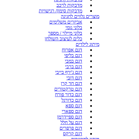
מדבקות לרכב
מדבקות סימון/ רגישויות
מוצרים נלווים לחגיגה
אביזרים משלימים
בלוני גומי
בלוני מיילר / מספר
כלים לעיצוב השולחן
מיתוג לילדים
דגם אפרוח
דגם בליפי
דגם במבי
דגם ברבי
דגם ג'ירף בייבי
דגם דובי
דגם חד קרן
דגם טרקטורים
דגם כדור פורח
דגם כדורגל
דגם ספא
דגם ספארי
דגם ספיידרמן
דגם על חלל
דגם פרפרים
דגם קרקס