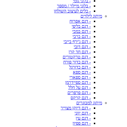
- בלוני גומי
- בלוני מיילר / מספר
- כלים לעיצוב השולחן
מיתוג לילדים
- דגם אפרוח
- דגם בליפי
- דגם במבי
- דגם ברבי
- דגם ג'ירף בייבי
- דגם דובי
- דגם חד קרן
- דגם טרקטורים
- דגם כדור פורח
- דגם כדורגל
- דגם ספא
- דגם ספארי
- דגם ספיידרמן
- דגם על חלל
- דגם פרפרים
- דגם קרקס
מיתוג למבוגרים
- דגם דיוקן מצוייר
- דגם יווני
- דגם עין
- דגם פפיון