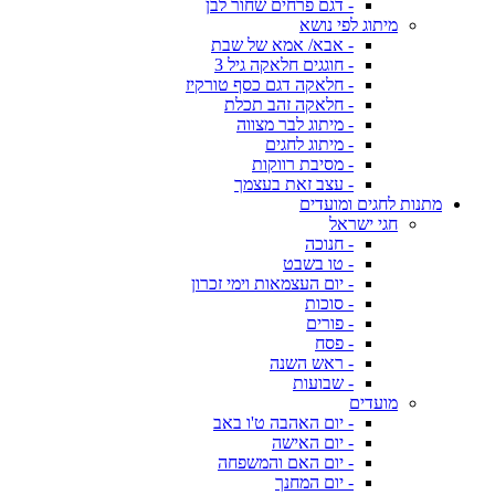
- דגם פרחים שחור לבן
מיתוג לפי נושא
- אבא/ אמא של שבת
- חוגגים חלאקה גיל 3
- חלאקה דגם כסף טורקיז
- חלאקה זהב תכלת
- מיתוג לבר מצווה
- מיתוג לחגים
- מסיבת רווקות
- עצב זאת בעצמך
מתנות לחגים ומועדים
חגי ישראל
- חנוכה
- טו בשבט
- יום העצמאות וימי זכרון
- סוכות
- פורים
- פסח
- ראש השנה
- שבועות
מועדים
- יום האהבה ט'ו באב
- יום האישה
- יום האם והמשפחה
- יום המחנך