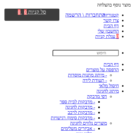
מוצר נוסף בהצלחה
סל קניות
0
0
התחברות \ הרשמה
קטגוריות
צרו קשר
דף הבית
החשבון שלי
0
עגלת קניות
דף הבית
הדפסה על מוצרים
- מיתוג מתנות מוסדות
- תעודת לידה
חיסול מלאי
מיתוג לחגיגה
דפי מדבקה
- מדבקות לבית ספר
- מדבקות לחגיגה
- מדבקות לרכב
- מדבקות סימון/ רגישויות
מוצרים נלווים לחגיגה
- אביזרים משלימים