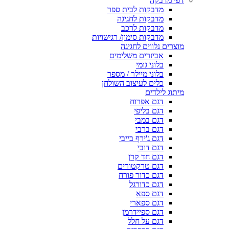
דפי מדבקה
מדבקות לבית ספר
מדבקות לחגיגה
מדבקות לרכב
מדבקות סימון/ רגישויות
מוצרים נלווים לחגיגה
אביזרים משלימים
בלוני גומי
בלוני מיילר / מספר
כלים לעיצוב השולחן
מיתוג לילדים
דגם אפרוח
דגם בליפי
דגם במבי
דגם ברבי
דגם ג'ירף בייבי
דגם דובי
דגם חד קרן
דגם טרקטורים
דגם כדור פורח
דגם כדורגל
דגם ספא
דגם ספארי
דגם ספיידרמן
דגם על חלל