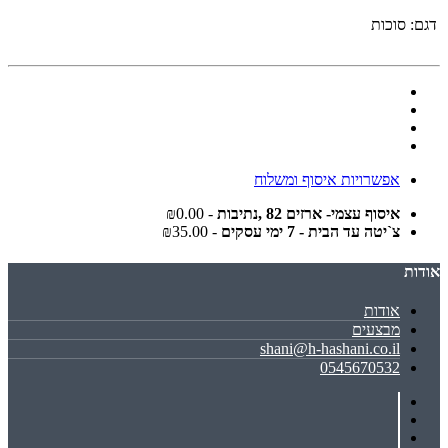
דגם:
סוכות
אפשרויות איסוף ומשלוח
איסוף עצמי- ארזים 82 ,נתיבות
- ₪0.00
צ`יטה עד הבית - 7 ימי עסקים
- ₪35.00
אודות
אודות
מבצעים
shani@h-hashani.co.il
0545670532