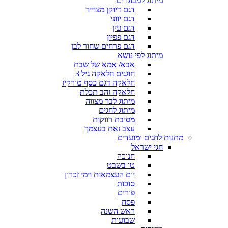
מיתוג למבוגרים
דגם דיוקן מצוייר
דגם יווני
דגם עין
דגם פפיון
דגם פרחים שחור לבן
מיתוג לפי נושא
אבא/ אמא של שבת
חוגגים חלאקה גיל 3
חלאקה דגם כסף טורקיז
חלאקה זהב תכלת
מיתוג לבר מצווה
מיתוג לחגים
מסיבת רווקות
עצב זאת בעצמך
מתנות לחגים ומועדים
חגי ישראל
חנוכה
טו בשבט
יום העצמאות וימי זכרון
סוכות
פורים
פסח
ראש השנה
שבועות