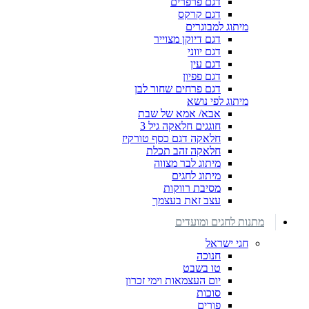
דגם פרפרים
דגם קרקס
מיתוג למבוגרים
דגם דיוקן מצוייר
דגם יווני
דגם עין
דגם פפיון
דגם פרחים שחור לבן
מיתוג לפי נושא
אבא/ אמא של שבת
חוגגים חלאקה גיל 3
חלאקה דגם כסף טורקיז
חלאקה זהב תכלת
מיתוג לבר מצווה
מיתוג לחגים
מסיבת רווקות
עצב זאת בעצמך
מתנות לחגים ומועדים
חגי ישראל
חנוכה
טו בשבט
יום העצמאות וימי זכרון
סוכות
פורים