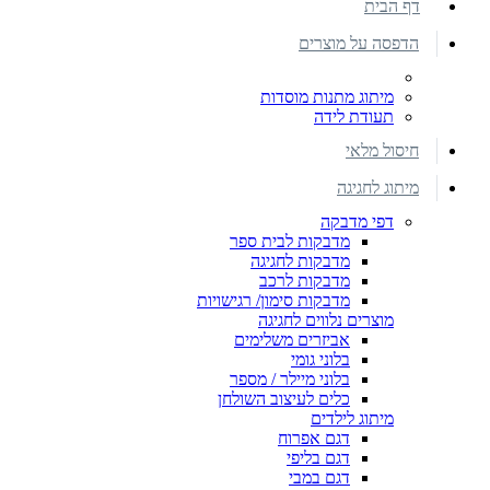
דף הבית
הדפסה על מוצרים
מיתוג מתנות מוסדות
תעודת לידה
חיסול מלאי
מיתוג לחגיגה
דפי מדבקה
מדבקות לבית ספר
מדבקות לחגיגה
מדבקות לרכב
מדבקות סימון/ רגישויות
מוצרים נלווים לחגיגה
אביזרים משלימים
בלוני גומי
בלוני מיילר / מספר
כלים לעיצוב השולחן
מיתוג לילדים
דגם אפרוח
דגם בליפי
דגם במבי