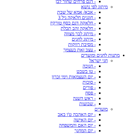
- דגם פרחים שחור לבן
מיתוג לפי נושא
- אבא/ אמא של שבת
- חוגגים חלאקה גיל 3
- חלאקה דגם כסף טורקיז
- חלאקה זהב תכלת
- מיתוג לבר מצווה
- מיתוג לחגים
- מסיבת רווקות
- עצב זאת בעצמך
מתנות לחגים ומועדים
חגי ישראל
- חנוכה
- טו בשבט
- יום העצמאות וימי זכרון
- סוכות
- פורים
- פסח
- ראש השנה
- שבועות
מועדים
- יום האהבה ט'ו באב
- יום האישה
- יום האם והמשפחה
- יום המחנך