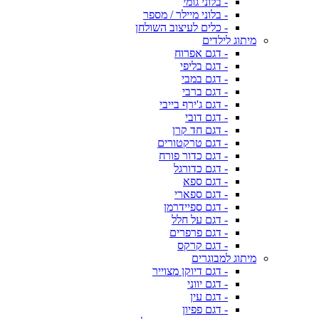
- בלוני גומי
- בלוני מיילר / מספר
- כלים לעיצוב השולחן
מיתוג לילדים
- דגם אפרוח
- דגם בליפי
- דגם במבי
- דגם ברבי
- דגם ג'ירף בייבי
- דגם דובי
- דגם חד קרן
- דגם טרקטורים
- דגם כדור פורח
- דגם כדורגל
- דגם ספא
- דגם ספארי
- דגם ספיידרמן
- דגם על חלל
- דגם פרפרים
- דגם קרקס
מיתוג למבוגרים
- דגם דיוקן מצוייר
- דגם יווני
- דגם עין
- דגם פפיון