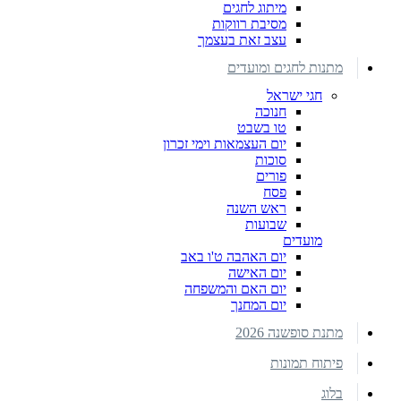
מיתוג לחגים
מסיבת רווקות
עצב זאת בעצמך
מתנות לחגים ומועדים
חגי ישראל
חנוכה
טו בשבט
יום העצמאות וימי זכרון
סוכות
פורים
פסח
ראש השנה
שבועות
מועדים
יום האהבה ט'ו באב
יום האישה
יום האם והמשפחה
יום המחנך
מתנת סופשנה 2026
פיתוח תמונות
בלוג