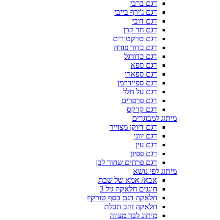
דגם ברבי
דגם ג'ירף בייבי
דגם דובי
דגם חד קרן
דגם טרקטורים
דגם כדור פורח
דגם כדורגל
דגם ספא
דגם ספארי
דגם ספיידרמן
דגם על חלל
דגם פרפרים
דגם קרקס
מיתוג למבוגרים
דגם דיוקן מצוייר
דגם יווני
דגם עין
דגם פפיון
דגם פרחים שחור לבן
מיתוג לפי נושא
אבא/ אמא של שבת
חוגגים חלאקה גיל 3
חלאקה דגם כסף טורקיז
חלאקה זהב תכלת
מיתוג לבר מצווה