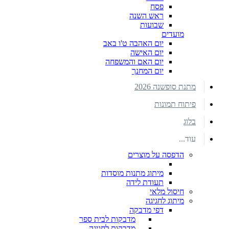
פסח
ראש השנה
שבועות
מועדים
יום האהבה ט'ו באב
יום האישה
יום האם והמשפחה
יום המחנך
מתנת סופשנה 2026
פיתוח תמונות
בלוג
עוד...
הדפסה על מוצרים
מיתוג מתנות מוסדות
תעודת לידה
חיסול מלאי
מיתוג לחגיגה
דפי מדבקה
מדבקות לבית ספר
מדבקות לחגיגה