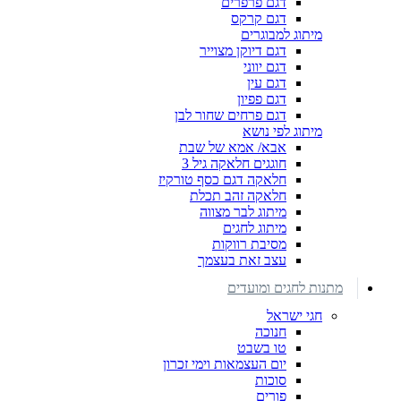
דגם פרפרים
דגם קרקס
מיתוג למבוגרים
דגם דיוקן מצוייר
דגם יווני
דגם עין
דגם פפיון
דגם פרחים שחור לבן
מיתוג לפי נושא
אבא/ אמא של שבת
חוגגים חלאקה גיל 3
חלאקה דגם כסף טורקיז
חלאקה זהב תכלת
מיתוג לבר מצווה
מיתוג לחגים
מסיבת רווקות
עצב זאת בעצמך
מתנות לחגים ומועדים
חגי ישראל
חנוכה
טו בשבט
יום העצמאות וימי זכרון
סוכות
פורים