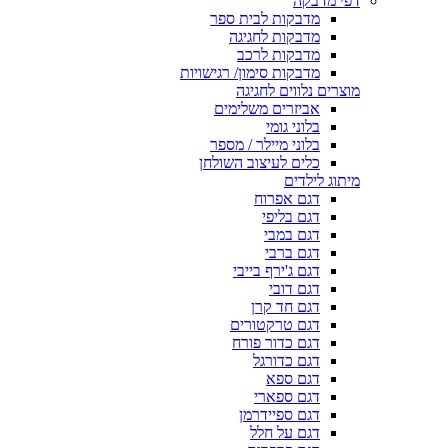
דפי מדבקה
מדבקות לבית ספר
מדבקות לחגיגה
מדבקות לרכב
מדבקות סימון/ רגישויות
מוצרים נלווים לחגיגה
אביזרים משלימים
בלוני גומי
בלוני מיילר / מספר
כלים לעיצוב השולחן
מיתוג לילדים
דגם אפרוח
דגם בליפי
דגם במבי
דגם ברבי
דגם ג'ירף בייבי
דגם דובי
דגם חד קרן
דגם טרקטורים
דגם כדור פורח
דגם כדורגל
דגם ספא
דגם ספארי
דגם ספיידרמן
דגם על חלל