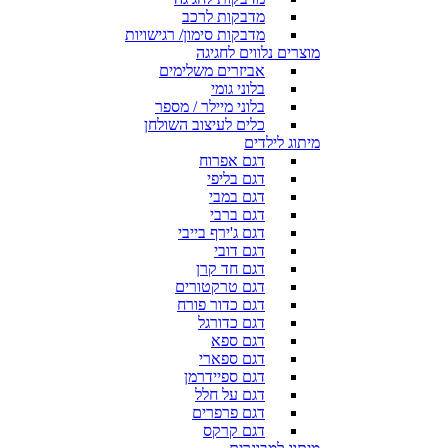
מדבקות לרכב
מדבקות סימון/ רגישויות
מוצרים נלווים לחגיגה
אביזרים משלימים
בלוני גומי
בלוני מיילר / מספר
כלים לעיצוב השולחן
מיתוג לילדים
דגם אפרוח
דגם בליפי
דגם במבי
דגם ברבי
דגם ג'ירף בייבי
דגם דובי
דגם חד קרן
דגם טרקטורים
דגם כדור פורח
דגם כדורגל
דגם ספא
דגם ספארי
דגם ספיידרמן
דגם על חלל
דגם פרפרים
דגם קרקס