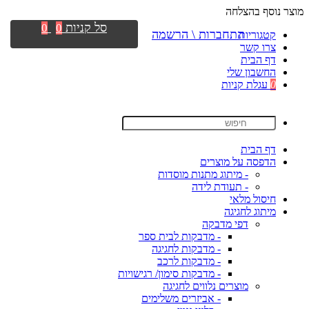
מוצר נוסף בהצלחה
סל קניות
0
0
התחברות \ הרשמה
קטגוריות
צרו קשר
דף הבית
החשבון שלי
0
עגלת קניות
דף הבית
הדפסה על מוצרים
- מיתוג מתנות מוסדות
- תעודת לידה
חיסול מלאי
מיתוג לחגיגה
דפי מדבקה
- מדבקות לבית ספר
- מדבקות לחגיגה
- מדבקות לרכב
- מדבקות סימון/ רגישויות
מוצרים נלווים לחגיגה
- אביזרים משלימים