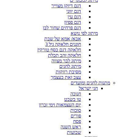
מיתוג למבוגרים
דגם דיוקן מצוייר
דגם יווני
דגם עין
דגם פפיון
דגם פרחים שחור לבן
מיתוג לפי נושא
אבא/ אמא של שבת
חוגגים חלאקה גיל 3
חלאקה דגם כסף טורקיז
חלאקה זהב תכלת
מיתוג לבר מצווה
מיתוג לחגים
מסיבת רווקות
עצב זאת בעצמך
מתנות לחגים ומועדים
חגי ישראל
חנוכה
טו בשבט
יום העצמאות וימי זכרון
סוכות
פורים
פסח
ראש השנה
שבועות