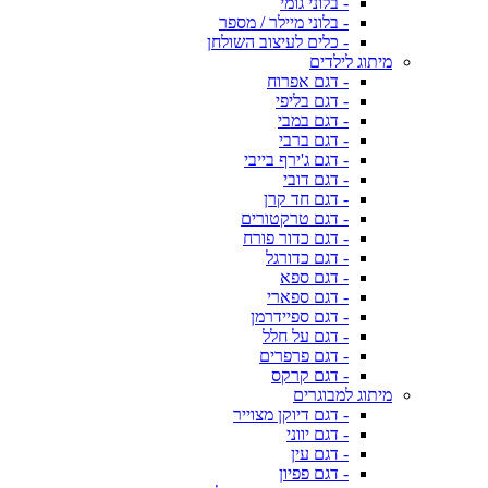
- בלוני גומי
- בלוני מיילר / מספר
- כלים לעיצוב השולחן
מיתוג לילדים
- דגם אפרוח
- דגם בליפי
- דגם במבי
- דגם ברבי
- דגם ג'ירף בייבי
- דגם דובי
- דגם חד קרן
- דגם טרקטורים
- דגם כדור פורח
- דגם כדורגל
- דגם ספא
- דגם ספארי
- דגם ספיידרמן
- דגם על חלל
- דגם פרפרים
- דגם קרקס
מיתוג למבוגרים
- דגם דיוקן מצוייר
- דגם יווני
- דגם עין
- דגם פפיון