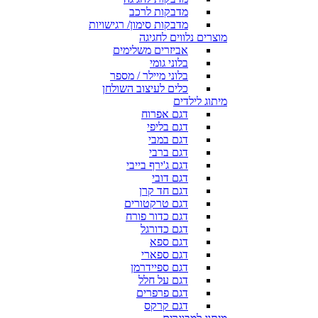
מדבקות לרכב
מדבקות סימון/ רגישויות
מוצרים נלווים לחגיגה
אביזרים משלימים
בלוני גומי
בלוני מיילר / מספר
כלים לעיצוב השולחן
מיתוג לילדים
דגם אפרוח
דגם בליפי
דגם במבי
דגם ברבי
דגם ג'ירף בייבי
דגם דובי
דגם חד קרן
דגם טרקטורים
דגם כדור פורח
דגם כדורגל
דגם ספא
דגם ספארי
דגם ספיידרמן
דגם על חלל
דגם פרפרים
דגם קרקס