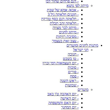
- דגם פרחים שחור לבן
מיתוג לפי נושא
- אבא/ אמא של שבת
- חוגגים חלאקה גיל 3
- חלאקה דגם כסף טורקיז
- חלאקה זהב תכלת
- מיתוג לבר מצווה
- מיתוג לחגים
- מסיבת רווקות
- עצב זאת בעצמך
מתנות לחגים ומועדים
חגי ישראל
- חנוכה
- טו בשבט
- יום העצמאות וימי זכרון
- סוכות
- פורים
- פסח
- ראש השנה
- שבועות
מועדים
- יום האהבה ט'ו באב
- יום האישה
- יום האם והמשפחה
- יום המחנך