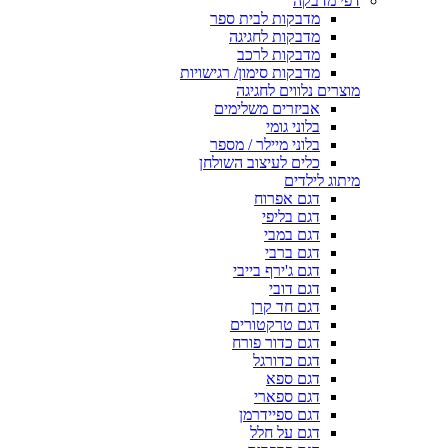
דפי מדבקה
מדבקות לבית ספר
מדבקות לחגיגה
מדבקות לרכב
מדבקות סימון/ רגישויות
מוצרים נלווים לחגיגה
אביזרים משלימים
בלוני גומי
בלוני מיילר / מספר
כלים לעיצוב השולחן
מיתוג לילדים
דגם אפרוח
דגם בליפי
דגם במבי
דגם ברבי
דגם ג'ירף בייבי
דגם דובי
דגם חד קרן
דגם טרקטורים
דגם כדור פורח
דגם כדורגל
דגם ספא
דגם ספארי
דגם ספיידרמן
דגם על חלל