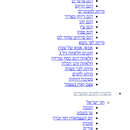
דגם פרפרים
דגם קרקס
מיתוג למבוגרים
דגם דיוקן מצוייר
דגם יווני
דגם עין
דגם פפיון
דגם פרחים שחור לבן
מיתוג לפי נושא
אבא/ אמא של שבת
חוגגים חלאקה גיל 3
חלאקה דגם כסף טורקיז
חלאקה זהב תכלת
מיתוג לבר מצווה
מיתוג לחגים
מסיבת רווקות
עצב זאת בעצמך
מתנות לחגים ומועדים
חגי ישראל
חנוכה
טו בשבט
יום העצמאות וימי זכרון
סוכות
פורים