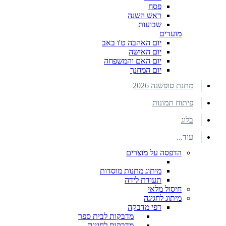
פסח
ראש השנה
שבועות
מועדים
יום האהבה ט'ו באב
יום האישה
יום האם והמשפחה
יום המחנך
מתנת סופשנה 2026
פיתוח תמונות
בלוג
עוד...
הדפסה על מוצרים
מיתוג מתנות מוסדות
תעודת לידה
חיסול מלאי
מיתוג לחגיגה
דפי מדבקה
מדבקות לבית ספר
מדבקות לחגיגה