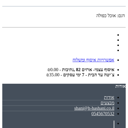
דגם:
אוכל כפולה
אפשרויות איסוף ומשלוח
איסוף עצמי- ארזים 82 ,נתיבות
- ₪0.00
צ`יטה עד הבית - 7 ימי עסקים
- ₪35.00
אודות
אודות
מבצעים
shani@h-hashani.co.il
0545670532