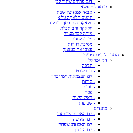
- דגם פרחים שחור לבן
מיתוג לפי נושא
- אבא/ אמא של שבת
- חוגגים חלאקה גיל 3
- חלאקה דגם כסף טורקיז
- חלאקה זהב תכלת
- מיתוג לבר מצווה
- מיתוג לחגים
- מסיבת רווקות
- עצב זאת בעצמך
מתנות לחגים ומועדים
חגי ישראל
- חנוכה
- טו בשבט
- יום העצמאות וימי זכרון
- סוכות
- פורים
- פסח
- ראש השנה
- שבועות
מועדים
- יום האהבה ט'ו באב
- יום האישה
- יום האם והמשפחה
- יום המחנך