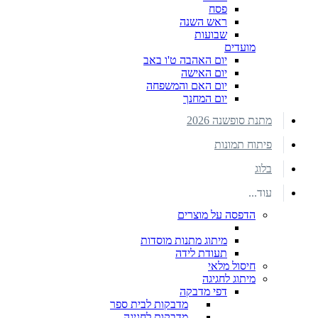
פסח
ראש השנה
שבועות
מועדים
יום האהבה ט'ו באב
יום האישה
יום האם והמשפחה
יום המחנך
מתנת סופשנה 2026
פיתוח תמונות
בלוג
עוד...
הדפסה על מוצרים
מיתוג מתנות מוסדות
תעודת לידה
חיסול מלאי
מיתוג לחגיגה
דפי מדבקה
מדבקות לבית ספר
מדבקות לחגיגה