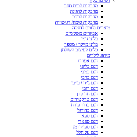
דפי מדבקה
מדבקות לבית ספר
מדבקות לחגיגה
מדבקות לרכב
מדבקות סימון/ רגישויות
מוצרים נלווים לחגיגה
אביזרים משלימים
בלוני גומי
בלוני מיילר / מספר
כלים לעיצוב השולחן
מיתוג לילדים
דגם אפרוח
דגם בליפי
דגם במבי
דגם ברבי
דגם ג'ירף בייבי
דגם דובי
דגם חד קרן
דגם טרקטורים
דגם כדור פורח
דגם כדורגל
דגם ספא
דגם ספארי
דגם ספיידרמן
דגם על חלל