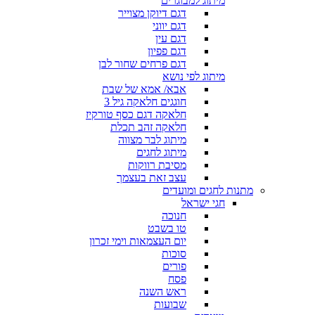
מיתוג למבוגרים
דגם דיוקן מצוייר
דגם יווני
דגם עין
דגם פפיון
דגם פרחים שחור לבן
מיתוג לפי נושא
אבא/ אמא של שבת
חוגגים חלאקה גיל 3
חלאקה דגם כסף טורקיז
חלאקה זהב תכלת
מיתוג לבר מצווה
מיתוג לחגים
מסיבת רווקות
עצב זאת בעצמך
מתנות לחגים ומועדים
חגי ישראל
חנוכה
טו בשבט
יום העצמאות וימי זכרון
סוכות
פורים
פסח
ראש השנה
שבועות