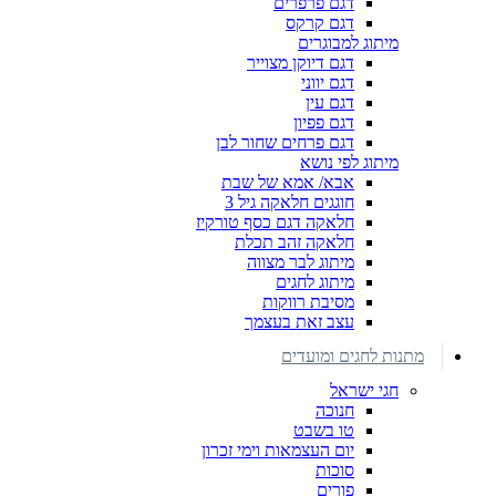
דגם פרפרים
דגם קרקס
מיתוג למבוגרים
דגם דיוקן מצוייר
דגם יווני
דגם עין
דגם פפיון
דגם פרחים שחור לבן
מיתוג לפי נושא
אבא/ אמא של שבת
חוגגים חלאקה גיל 3
חלאקה דגם כסף טורקיז
חלאקה זהב תכלת
מיתוג לבר מצווה
מיתוג לחגים
מסיבת רווקות
עצב זאת בעצמך
מתנות לחגים ומועדים
חגי ישראל
חנוכה
טו בשבט
יום העצמאות וימי זכרון
סוכות
פורים