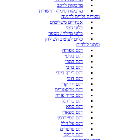
מדבקות לרכב
מדבקות סימון/ רגישויות
מוצרים נלווים לחגיגה
אביזרים משלימים
בלוני גומי
בלוני מיילר / מספר
כלים לעיצוב השולחן
מיתוג לילדים
דגם אפרוח
דגם בליפי
דגם במבי
דגם ברבי
דגם ג'ירף בייבי
דגם דובי
דגם חד קרן
דגם טרקטורים
דגם כדור פורח
דגם כדורגל
דגם ספא
דגם ספארי
דגם ספיידרמן
דגם על חלל
דגם פרפרים
דגם קרקס