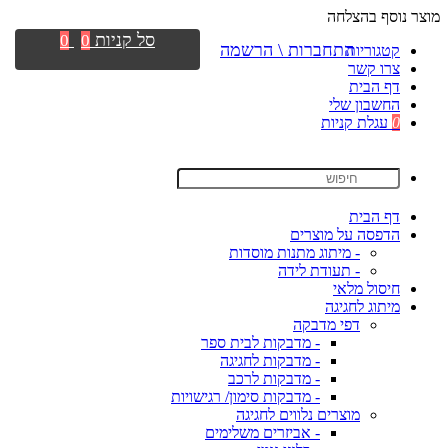
מוצר נוסף בהצלחה
סל קניות
0
0
התחברות \ הרשמה
קטגוריות
צרו קשר
דף הבית
החשבון שלי
0
עגלת קניות
דף הבית
הדפסה על מוצרים
- מיתוג מתנות מוסדות
- תעודת לידה
חיסול מלאי
מיתוג לחגיגה
דפי מדבקה
- מדבקות לבית ספר
- מדבקות לחגיגה
- מדבקות לרכב
- מדבקות סימון/ רגישויות
מוצרים נלווים לחגיגה
- אביזרים משלימים