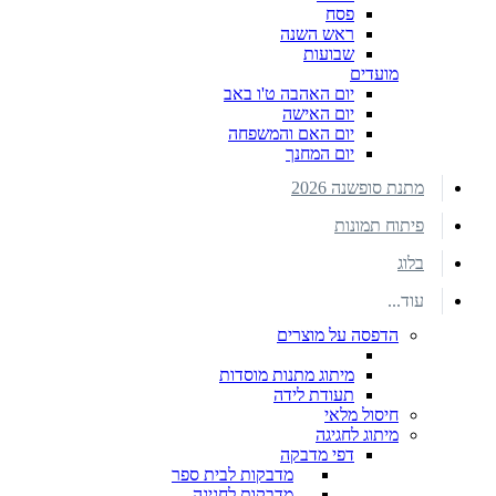
פסח
ראש השנה
שבועות
מועדים
יום האהבה ט'ו באב
יום האישה
יום האם והמשפחה
יום המחנך
מתנת סופשנה 2026
פיתוח תמונות
בלוג
עוד...
הדפסה על מוצרים
מיתוג מתנות מוסדות
תעודת לידה
חיסול מלאי
מיתוג לחגיגה
דפי מדבקה
מדבקות לבית ספר
מדבקות לחגיגה