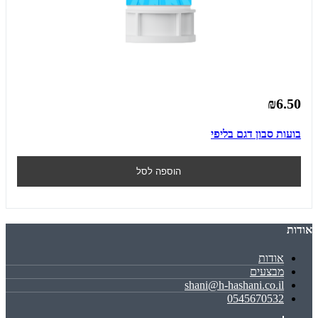
₪6.50
בועות סבון דגם בליפי
הוספה לסל
אודות
אודות
מבצעים
shani@h-hashani.co.il
0545670532