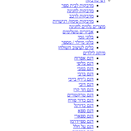
דפי מדבקה
מדבקות לבית ספר
מדבקות לחגיגה
מדבקות לרכב
מדבקות סימון/ רגישויות
מוצרים נלווים לחגיגה
אביזרים משלימים
בלוני גומי
בלוני מיילר / מספר
כלים לעיצוב השולחן
מיתוג לילדים
דגם אפרוח
דגם בליפי
דגם במבי
דגם ברבי
דגם ג'ירף בייבי
דגם דובי
דגם חד קרן
דגם טרקטורים
דגם כדור פורח
דגם כדורגל
דגם ספא
דגם ספארי
דגם ספיידרמן
דגם על חלל