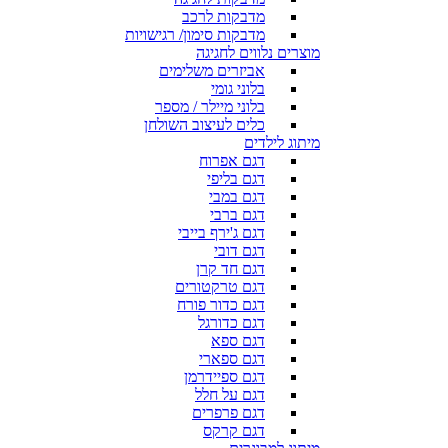
מדבקות לרכב
מדבקות סימון/ רגישויות
מוצרים נלווים לחגיגה
אביזרים משלימים
בלוני גומי
בלוני מיילר / מספר
כלים לעיצוב השולחן
מיתוג לילדים
דגם אפרוח
דגם בליפי
דגם במבי
דגם ברבי
דגם ג'ירף בייבי
דגם דובי
דגם חד קרן
דגם טרקטורים
דגם כדור פורח
דגם כדורגל
דגם ספא
דגם ספארי
דגם ספיידרמן
דגם על חלל
דגם פרפרים
דגם קרקס