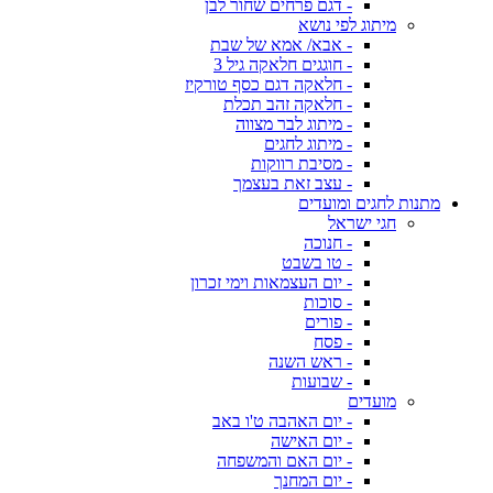
- דגם פרחים שחור לבן
מיתוג לפי נושא
- אבא/ אמא של שבת
- חוגגים חלאקה גיל 3
- חלאקה דגם כסף טורקיז
- חלאקה זהב תכלת
- מיתוג לבר מצווה
- מיתוג לחגים
- מסיבת רווקות
- עצב זאת בעצמך
מתנות לחגים ומועדים
חגי ישראל
- חנוכה
- טו בשבט
- יום העצמאות וימי זכרון
- סוכות
- פורים
- פסח
- ראש השנה
- שבועות
מועדים
- יום האהבה ט'ו באב
- יום האישה
- יום האם והמשפחה
- יום המחנך