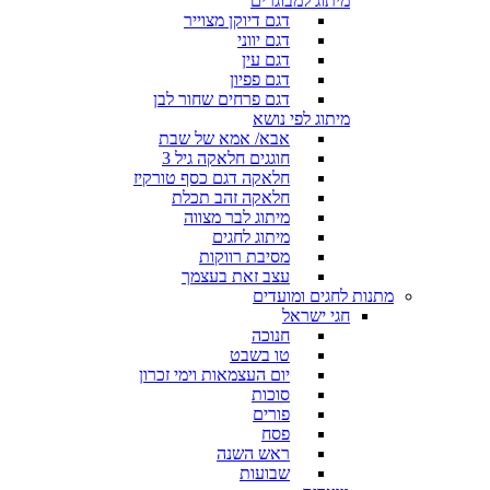
מיתוג למבוגרים
דגם דיוקן מצוייר
דגם יווני
דגם עין
דגם פפיון
דגם פרחים שחור לבן
מיתוג לפי נושא
אבא/ אמא של שבת
חוגגים חלאקה גיל 3
חלאקה דגם כסף טורקיז
חלאקה זהב תכלת
מיתוג לבר מצווה
מיתוג לחגים
מסיבת רווקות
עצב זאת בעצמך
מתנות לחגים ומועדים
חגי ישראל
חנוכה
טו בשבט
יום העצמאות וימי זכרון
סוכות
פורים
פסח
ראש השנה
שבועות