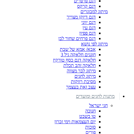
דגם פרפרים
דגם קרקס
מיתוג למבוגרים
דגם דיוקן מצוייר
דגם יווני
דגם עין
דגם פפיון
דגם פרחים שחור לבן
מיתוג לפי נושא
אבא/ אמא של שבת
חוגגים חלאקה גיל 3
חלאקה דגם כסף טורקיז
חלאקה זהב תכלת
מיתוג לבר מצווה
מיתוג לחגים
מסיבת רווקות
עצב זאת בעצמך
מתנות לחגים ומועדים
חגי ישראל
חנוכה
טו בשבט
יום העצמאות וימי זכרון
סוכות
פורים