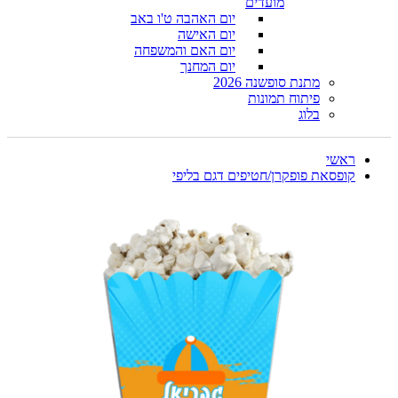
מועדים
יום האהבה ט'ו באב
יום האישה
יום האם והמשפחה
יום המחנך
מתנת סופשנה 2026
פיתוח תמונות
בלוג
ראשי
קופסאת פופקרן/חטיפים דגם בליפי