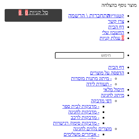
מוצר נוסף בהצלחה
סל קניות
0
0
התחברות \ הרשמה
קטגוריות
צרו קשר
דף הבית
החשבון שלי
0
עגלת קניות
דף הבית
הדפסה על מוצרים
- מיתוג מתנות מוסדות
- תעודת לידה
חיסול מלאי
מיתוג לחגיגה
דפי מדבקה
- מדבקות לבית ספר
- מדבקות לחגיגה
- מדבקות לרכב
- מדבקות סימון/ רגישויות
מוצרים נלווים לחגיגה
- אביזרים משלימים