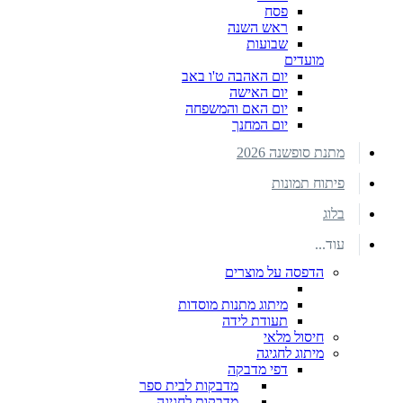
פסח
ראש השנה
שבועות
מועדים
יום האהבה ט'ו באב
יום האישה
יום האם והמשפחה
יום המחנך
מתנת סופשנה 2026
פיתוח תמונות
בלוג
עוד...
הדפסה על מוצרים
מיתוג מתנות מוסדות
תעודת לידה
חיסול מלאי
מיתוג לחגיגה
דפי מדבקה
מדבקות לבית ספר
מדבקות לחגיגה