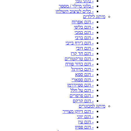
- בלוני גומי
- בלוני מיילר / מספר
- כלים לעיצוב השולחן
מיתוג לילדים
- דגם אפרוח
- דגם בליפי
- דגם במבי
- דגם ברבי
- דגם ג'ירף בייבי
- דגם דובי
- דגם חד קרן
- דגם טרקטורים
- דגם כדור פורח
- דגם כדורגל
- דגם ספא
- דגם ספארי
- דגם ספיידרמן
- דגם על חלל
- דגם פרפרים
- דגם קרקס
מיתוג למבוגרים
- דגם דיוקן מצוייר
- דגם יווני
- דגם עין
- דגם פפיון