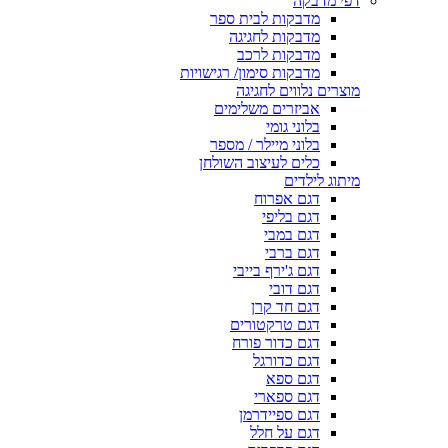
דפי מדבקה
מדבקות לבית ספר
מדבקות לחגיגה
מדבקות לרכב
מדבקות סימון/ רגישויות
מוצרים נלווים לחגיגה
אביזרים משלימים
בלוני גומי
בלוני מיילר / מספר
כלים לעיצוב השולחן
מיתוג לילדים
דגם אפרוח
דגם בליפי
דגם במבי
דגם ברבי
דגם ג'ירף בייבי
דגם דובי
דגם חד קרן
דגם טרקטורים
דגם כדור פורח
דגם כדורגל
דגם ספא
דגם ספארי
דגם ספיידרמן
דגם על חלל