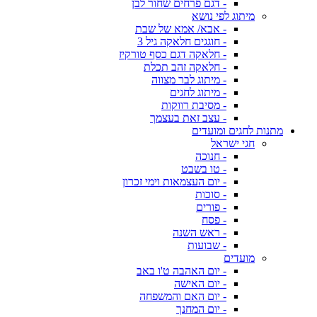
- דגם פרחים שחור לבן
מיתוג לפי נושא
- אבא/ אמא של שבת
- חוגגים חלאקה גיל 3
- חלאקה דגם כסף טורקיז
- חלאקה זהב תכלת
- מיתוג לבר מצווה
- מיתוג לחגים
- מסיבת רווקות
- עצב זאת בעצמך
מתנות לחגים ומועדים
חגי ישראל
- חנוכה
- טו בשבט
- יום העצמאות וימי זכרון
- סוכות
- פורים
- פסח
- ראש השנה
- שבועות
מועדים
- יום האהבה ט'ו באב
- יום האישה
- יום האם והמשפחה
- יום המחנך