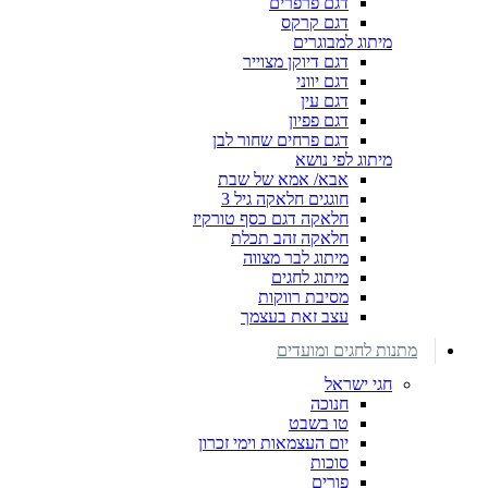
דגם פרפרים
דגם קרקס
מיתוג למבוגרים
דגם דיוקן מצוייר
דגם יווני
דגם עין
דגם פפיון
דגם פרחים שחור לבן
מיתוג לפי נושא
אבא/ אמא של שבת
חוגגים חלאקה גיל 3
חלאקה דגם כסף טורקיז
חלאקה זהב תכלת
מיתוג לבר מצווה
מיתוג לחגים
מסיבת רווקות
עצב זאת בעצמך
מתנות לחגים ומועדים
חגי ישראל
חנוכה
טו בשבט
יום העצמאות וימי זכרון
סוכות
פורים