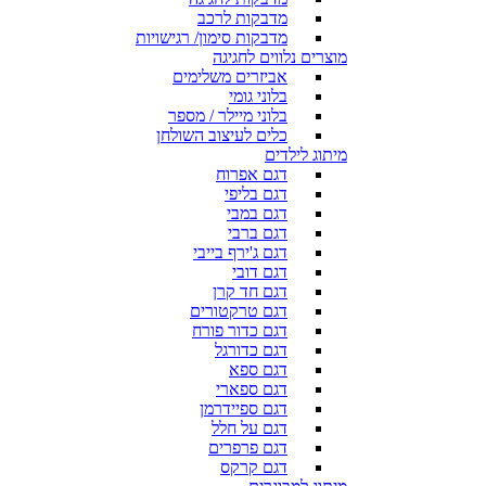
מדבקות לרכב
מדבקות סימון/ רגישויות
מוצרים נלווים לחגיגה
אביזרים משלימים
בלוני גומי
בלוני מיילר / מספר
כלים לעיצוב השולחן
מיתוג לילדים
דגם אפרוח
דגם בליפי
דגם במבי
דגם ברבי
דגם ג'ירף בייבי
דגם דובי
דגם חד קרן
דגם טרקטורים
דגם כדור פורח
דגם כדורגל
דגם ספא
דגם ספארי
דגם ספיידרמן
דגם על חלל
דגם פרפרים
דגם קרקס