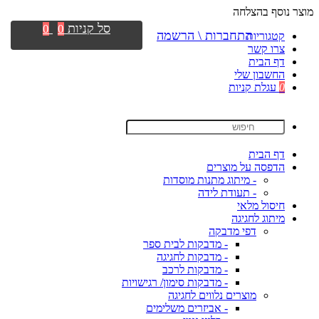
מוצר נוסף בהצלחה
סל קניות
0
0
התחברות \ הרשמה
קטגוריות
צרו קשר
דף הבית
החשבון שלי
0
עגלת קניות
דף הבית
הדפסה על מוצרים
- מיתוג מתנות מוסדות
- תעודת לידה
חיסול מלאי
מיתוג לחגיגה
דפי מדבקה
- מדבקות לבית ספר
- מדבקות לחגיגה
- מדבקות לרכב
- מדבקות סימון/ רגישויות
מוצרים נלווים לחגיגה
- אביזרים משלימים