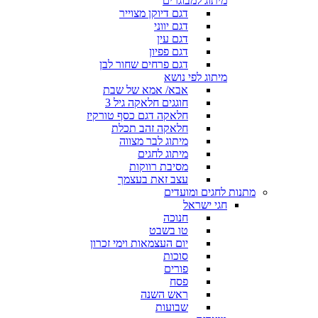
מיתוג למבוגרים
דגם דיוקן מצוייר
דגם יווני
דגם עין
דגם פפיון
דגם פרחים שחור לבן
מיתוג לפי נושא
אבא/ אמא של שבת
חוגגים חלאקה גיל 3
חלאקה דגם כסף טורקיז
חלאקה זהב תכלת
מיתוג לבר מצווה
מיתוג לחגים
מסיבת רווקות
עצב זאת בעצמך
מתנות לחגים ומועדים
חגי ישראל
חנוכה
טו בשבט
יום העצמאות וימי זכרון
סוכות
פורים
פסח
ראש השנה
שבועות