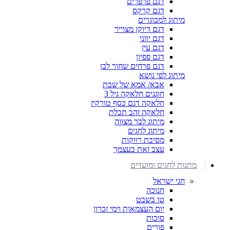
דגם פרפרים
דגם קרקס
מיתוג למבוגרים
דגם דיוקן מצוייר
דגם יווני
דגם עין
דגם פפיון
דגם פרחים שחור לבן
מיתוג לפי נושא
אבא/ אמא של שבת
חוגגים חלאקה גיל 3
חלאקה דגם כסף טורקיז
חלאקה זהב תכלת
מיתוג לבר מצווה
מיתוג לחגים
מסיבת רווקות
עצב זאת בעצמך
מתנות לחגים ומועדים
חגי ישראל
חנוכה
טו בשבט
יום העצמאות וימי זכרון
סוכות
פורים