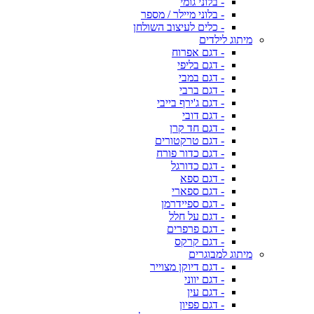
- בלוני גומי
- בלוני מיילר / מספר
- כלים לעיצוב השולחן
מיתוג לילדים
- דגם אפרוח
- דגם בליפי
- דגם במבי
- דגם ברבי
- דגם ג'ירף בייבי
- דגם דובי
- דגם חד קרן
- דגם טרקטורים
- דגם כדור פורח
- דגם כדורגל
- דגם ספא
- דגם ספארי
- דגם ספיידרמן
- דגם על חלל
- דגם פרפרים
- דגם קרקס
מיתוג למבוגרים
- דגם דיוקן מצוייר
- דגם יווני
- דגם עין
- דגם פפיון