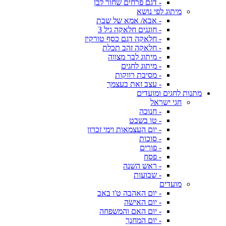
- דגם פרחים שחור לבן
מיתוג לפי נושא
- אבא/ אמא של שבת
- חוגגים חלאקה גיל 3
- חלאקה דגם כסף טורקיז
- חלאקה זהב תכלת
- מיתוג לבר מצווה
- מיתוג לחגים
- מסיבת רווקות
- עצב זאת בעצמך
מתנות לחגים ומועדים
חגי ישראל
- חנוכה
- טו בשבט
- יום העצמאות וימי זכרון
- סוכות
- פורים
- פסח
- ראש השנה
- שבועות
מועדים
- יום האהבה ט'ו באב
- יום האישה
- יום האם והמשפחה
- יום המחנך