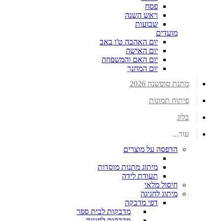
פסח
ראש השנה
שבועות
מועדים
יום האהבה ט'ו באב
יום האישה
יום האם והמשפחה
יום המחנך
מתנת סופשנה 2026
פיתוח תמונות
בלוג
עוד...
הדפסה על מוצרים
מיתוג מתנות מוסדות
תעודת לידה
חיסול מלאי
מיתוג לחגיגה
דפי מדבקה
מדבקות לבית ספר
מדבקות לחגיגה