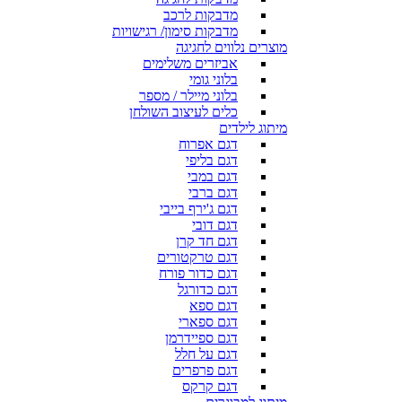
מדבקות לרכב
מדבקות סימון/ רגישויות
מוצרים נלווים לחגיגה
אביזרים משלימים
בלוני גומי
בלוני מיילר / מספר
כלים לעיצוב השולחן
מיתוג לילדים
דגם אפרוח
דגם בליפי
דגם במבי
דגם ברבי
דגם ג'ירף בייבי
דגם דובי
דגם חד קרן
דגם טרקטורים
דגם כדור פורח
דגם כדורגל
דגם ספא
דגם ספארי
דגם ספיידרמן
דגם על חלל
דגם פרפרים
דגם קרקס