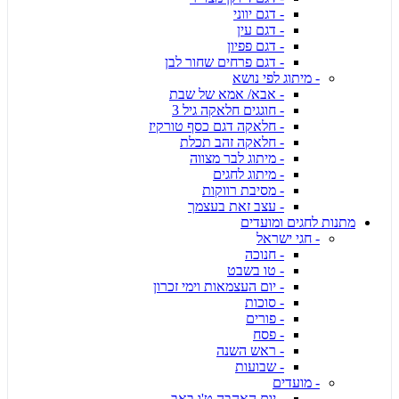
- דגם יווני
- דגם עין
- דגם פפיון
- דגם פרחים שחור לבן
- מיתוג לפי נושא
- אבא/ אמא של שבת
- חוגגים חלאקה גיל 3
- חלאקה דגם כסף טורקיז
- חלאקה זהב תכלת
- מיתוג לבר מצווה
- מיתוג לחגים
- מסיבת רווקות
- עצב זאת בעצמך
מתנות לחגים ומועדים
- חגי ישראל
- חנוכה
- טו בשבט
- יום העצמאות וימי זכרון
- סוכות
- פורים
- פסח
- ראש השנה
- שבועות
- מועדים
- יום האהבה ט'ו באב