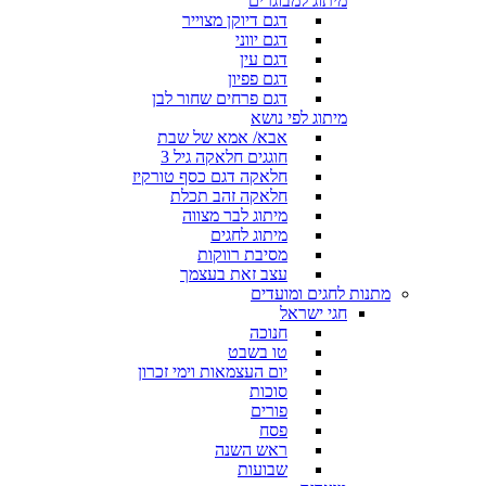
מיתוג למבוגרים
דגם דיוקן מצוייר
דגם יווני
דגם עין
דגם פפיון
דגם פרחים שחור לבן
מיתוג לפי נושא
אבא/ אמא של שבת
חוגגים חלאקה גיל 3
חלאקה דגם כסף טורקיז
חלאקה זהב תכלת
מיתוג לבר מצווה
מיתוג לחגים
מסיבת רווקות
עצב זאת בעצמך
מתנות לחגים ומועדים
חגי ישראל
חנוכה
טו בשבט
יום העצמאות וימי זכרון
סוכות
פורים
פסח
ראש השנה
שבועות