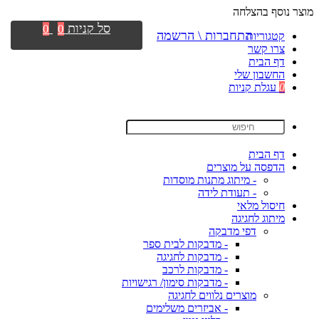
מוצר נוסף בהצלחה
סל קניות
0
0
התחברות \ הרשמה
קטגוריות
צרו קשר
דף הבית
החשבון שלי
0
עגלת קניות
דף הבית
הדפסה על מוצרים
- מיתוג מתנות מוסדות
- תעודת לידה
חיסול מלאי
מיתוג לחגיגה
דפי מדבקה
- מדבקות לבית ספר
- מדבקות לחגיגה
- מדבקות לרכב
- מדבקות סימון/ רגישויות
מוצרים נלווים לחגיגה
- אביזרים משלימים