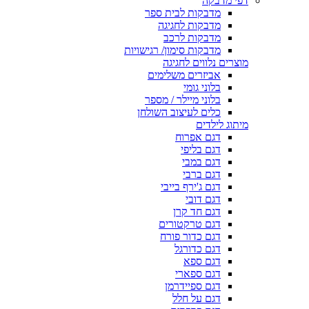
דפי מדבקה
מדבקות לבית ספר
מדבקות לחגיגה
מדבקות לרכב
מדבקות סימון/ רגישויות
מוצרים נלווים לחגיגה
אביזרים משלימים
בלוני גומי
בלוני מיילר / מספר
כלים לעיצוב השולחן
מיתוג לילדים
דגם אפרוח
דגם בליפי
דגם במבי
דגם ברבי
דגם ג'ירף בייבי
דגם דובי
דגם חד קרן
דגם טרקטורים
דגם כדור פורח
דגם כדורגל
דגם ספא
דגם ספארי
דגם ספיידרמן
דגם על חלל