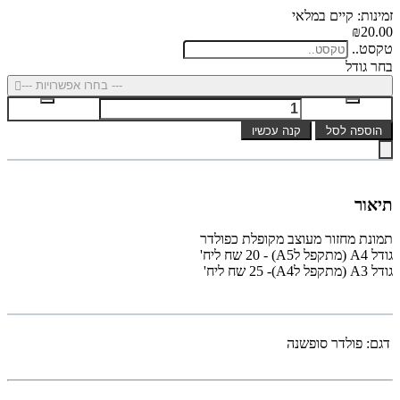
זמינות: קיים במלאי
₪20.00
טקסט..
בחר גודל
--- בחרו אפשרויות ---
הוספה לסל
קנה עכשיו
תיאור
תמונת מחזור מעוצב מקופלת כפולדר
גודל A4 (מתקפל לA5) - 20 שח ליח'
גודל A3 (מתקפל לA4)- 25 שח ליח'
דגם:
פולדר סופשנה