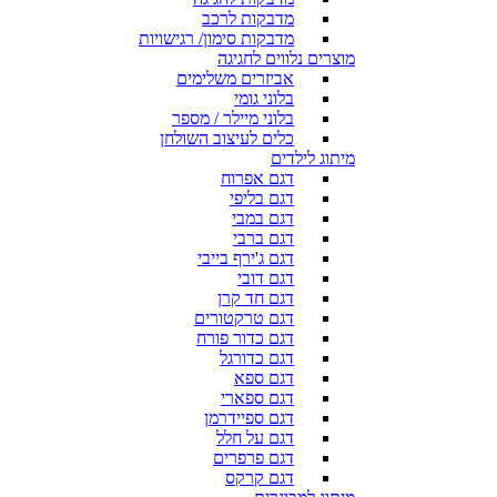
מדבקות לרכב
מדבקות סימון/ רגישויות
מוצרים נלווים לחגיגה
אביזרים משלימים
בלוני גומי
בלוני מיילר / מספר
כלים לעיצוב השולחן
מיתוג לילדים
דגם אפרוח
דגם בליפי
דגם במבי
דגם ברבי
דגם ג'ירף בייבי
דגם דובי
דגם חד קרן
דגם טרקטורים
דגם כדור פורח
דגם כדורגל
דגם ספא
דגם ספארי
דגם ספיידרמן
דגם על חלל
דגם פרפרים
דגם קרקס