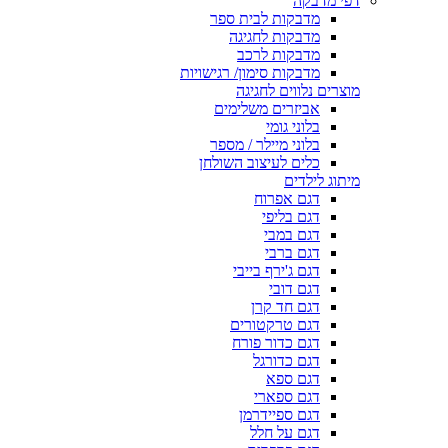
דפי מדבקה
מדבקות לבית ספר
מדבקות לחגיגה
מדבקות לרכב
מדבקות סימון/ רגישויות
מוצרים נלווים לחגיגה
אביזרים משלימים
בלוני גומי
בלוני מיילר / מספר
כלים לעיצוב השולחן
מיתוג לילדים
דגם אפרוח
דגם בליפי
דגם במבי
דגם ברבי
דגם ג'ירף בייבי
דגם דובי
דגם חד קרן
דגם טרקטורים
דגם כדור פורח
דגם כדורגל
דגם ספא
דגם ספארי
דגם ספיידרמן
דגם על חלל