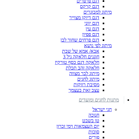
דגם פרפרים
דגם קרקס
מיתוג למבוגרים
דגם דיוקן מצוייר
דגם יווני
דגם עין
דגם פפיון
דגם פרחים שחור לבן
מיתוג לפי נושא
אבא/ אמא של שבת
חוגגים חלאקה גיל 3
חלאקה דגם כסף טורקיז
חלאקה זהב תכלת
מיתוג לבר מצווה
מיתוג לחגים
מסיבת רווקות
עצב זאת בעצמך
מתנות לחגים ומועדים
חגי ישראל
חנוכה
טו בשבט
יום העצמאות וימי זכרון
סוכות
פורים