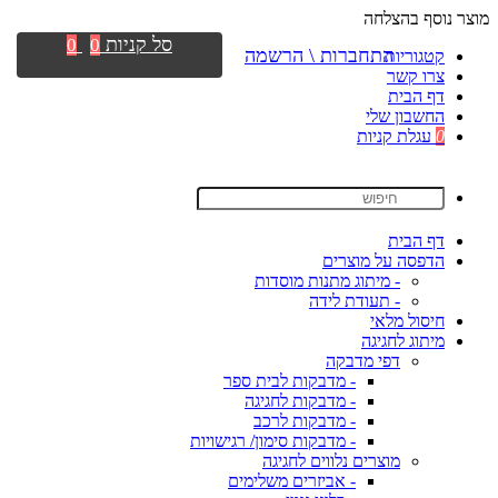
מוצר נוסף בהצלחה
סל קניות
0
0
התחברות \ הרשמה
קטגוריות
צרו קשר
דף הבית
החשבון שלי
0
עגלת קניות
דף הבית
הדפסה על מוצרים
- מיתוג מתנות מוסדות
- תעודת לידה
חיסול מלאי
מיתוג לחגיגה
דפי מדבקה
- מדבקות לבית ספר
- מדבקות לחגיגה
- מדבקות לרכב
- מדבקות סימון/ רגישויות
מוצרים נלווים לחגיגה
- אביזרים משלימים