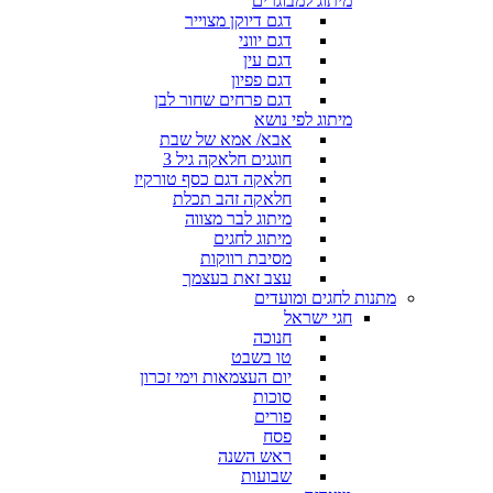
מיתוג למבוגרים
דגם דיוקן מצוייר
דגם יווני
דגם עין
דגם פפיון
דגם פרחים שחור לבן
מיתוג לפי נושא
אבא/ אמא של שבת
חוגגים חלאקה גיל 3
חלאקה דגם כסף טורקיז
חלאקה זהב תכלת
מיתוג לבר מצווה
מיתוג לחגים
מסיבת רווקות
עצב זאת בעצמך
מתנות לחגים ומועדים
חגי ישראל
חנוכה
טו בשבט
יום העצמאות וימי זכרון
סוכות
פורים
פסח
ראש השנה
שבועות