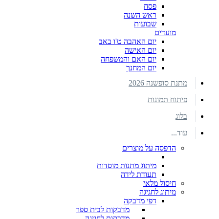
פסח
ראש השנה
שבועות
מועדים
יום האהבה ט'ו באב
יום האישה
יום האם והמשפחה
יום המחנך
מתנת סופשנה 2026
פיתוח תמונות
בלוג
עוד...
הדפסה על מוצרים
מיתוג מתנות מוסדות
תעודת לידה
חיסול מלאי
מיתוג לחגיגה
דפי מדבקה
מדבקות לבית ספר
מדבקות לחגיגה