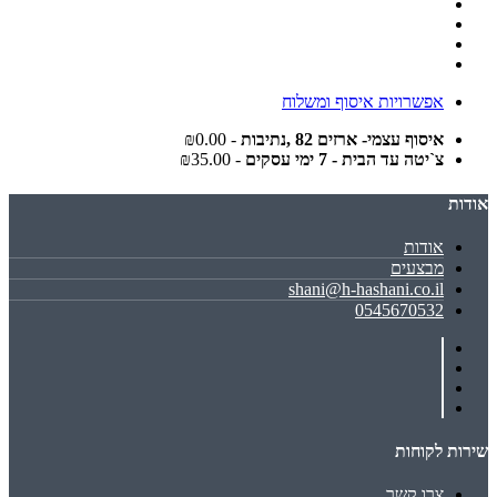
אפשרויות איסוף ומשלוח
איסוף עצמי- ארזים 82 ,נתיבות
- ₪0.00
צ`יטה עד הבית - 7 ימי עסקים
- ₪35.00
אודות
אודות
מבצעים
shani@h-hashani.co.il
0545670532
שירות לקוחות
צרו קשר