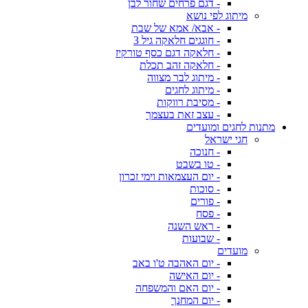
- דגם פרחים שחור לבן
מיתוג לפי נושא
- אבא/ אמא של שבת
- חוגגים חלאקה גיל 3
- חלאקה דגם כסף טורקיז
- חלאקה זהב תכלת
- מיתוג לבר מצווה
- מיתוג לחגים
- מסיבת רווקות
- עצב זאת בעצמך
מתנות לחגים ומועדים
חגי ישראל
- חנוכה
- טו בשבט
- יום העצמאות וימי זכרון
- סוכות
- פורים
- פסח
- ראש השנה
- שבועות
מועדים
- יום האהבה ט'ו באב
- יום האישה
- יום האם והמשפחה
- יום המחנך