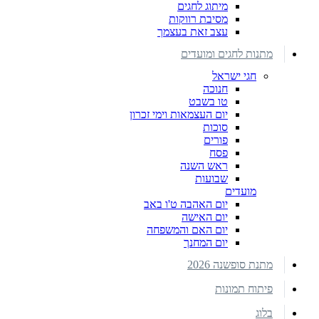
מיתוג לחגים
מסיבת רווקות
עצב זאת בעצמך
מתנות לחגים ומועדים
חגי ישראל
חנוכה
טו בשבט
יום העצמאות וימי זכרון
סוכות
פורים
פסח
ראש השנה
שבועות
מועדים
יום האהבה ט'ו באב
יום האישה
יום האם והמשפחה
יום המחנך
מתנת סופשנה 2026
פיתוח תמונות
בלוג