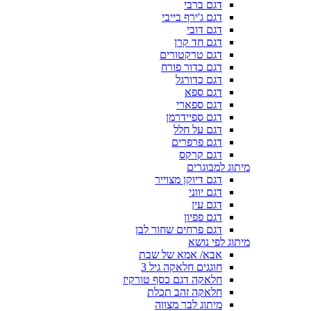
דגם ברבי
דגם ג'ירף בייבי
דגם דובי
דגם חד קרן
דגם טרקטורים
דגם כדור פורח
דגם כדורגל
דגם ספא
דגם ספארי
דגם ספיידרמן
דגם על חלל
דגם פרפרים
דגם קרקס
מיתוג למבוגרים
דגם דיוקן מצוייר
דגם יווני
דגם עין
דגם פפיון
דגם פרחים שחור לבן
מיתוג לפי נושא
אבא/ אמא של שבת
חוגגים חלאקה גיל 3
חלאקה דגם כסף טורקיז
חלאקה זהב תכלת
מיתוג לבר מצווה