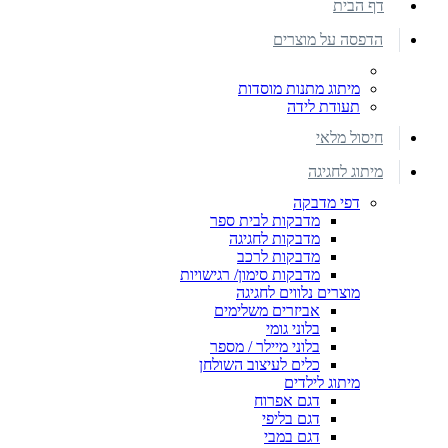
דף הבית
הדפסה על מוצרים
מיתוג מתנות מוסדות
תעודת לידה
חיסול מלאי
מיתוג לחגיגה
דפי מדבקה
מדבקות לבית ספר
מדבקות לחגיגה
מדבקות לרכב
מדבקות סימון/ רגישויות
מוצרים נלווים לחגיגה
אביזרים משלימים
בלוני גומי
בלוני מיילר / מספר
כלים לעיצוב השולחן
מיתוג לילדים
דגם אפרוח
דגם בליפי
דגם במבי