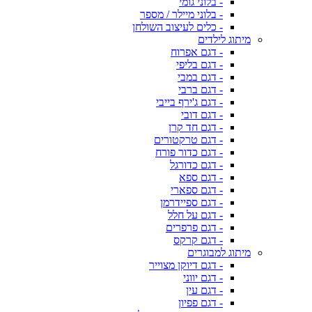
- בלוני גומי
- בלוני מיילר / מספר
- כלים לעיצוב השולחן
מיתוג לילדים
- דגם אפרוח
- דגם בליפי
- דגם במבי
- דגם ברבי
- דגם ג'ירף בייבי
- דגם דובי
- דגם חד קרן
- דגם טרקטורים
- דגם כדור פורח
- דגם כדורגל
- דגם ספא
- דגם ספארי
- דגם ספיידרמן
- דגם על חלל
- דגם פרפרים
- דגם קרקס
מיתוג למבוגרים
- דגם דיוקן מצוייר
- דגם יווני
- דגם עין
- דגם פפיון