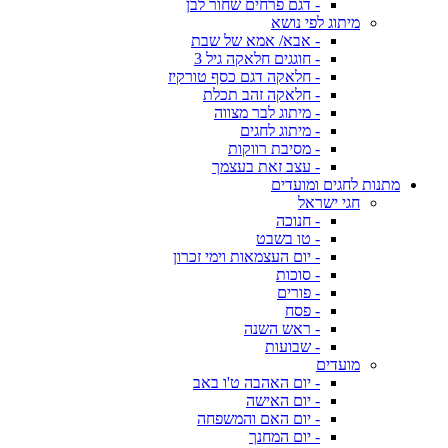
- דגם פרחים שחור לבן
מיתוג לפי נושא
- אבא/ אמא של שבת
- חוגגים חלאקה גיל 3
- חלאקה דגם כסף טורקיז
- חלאקה זהב תכלת
- מיתוג לבר מצווה
- מיתוג לחגים
- מסיבת רווקות
- עצב זאת בעצמך
מתנות לחגים ומועדים
חגי ישראל
- חנוכה
- טו בשבט
- יום העצמאות וימי זכרון
- סוכות
- פורים
- פסח
- ראש השנה
- שבועות
מועדים
- יום האהבה ט'ו באב
- יום האישה
- יום האם והמשפחה
- יום המחנך