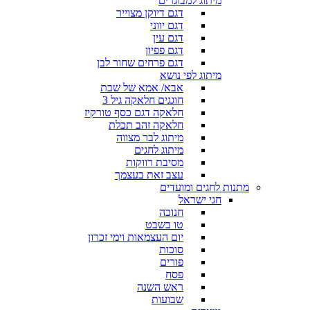
מיתוג למבוגרים
דגם דיוקן מצוייר
דגם יווני
דגם עין
דגם פפיון
דגם פרחים שחור לבן
מיתוג לפי נושא
אבא/ אמא של שבת
חוגגים חלאקה גיל 3
חלאקה דגם כסף טורקיז
חלאקה זהב תכלת
מיתוג לבר מצווה
מיתוג לחגים
מסיבת רווקות
עצב זאת בעצמך
מתנות לחגים ומועדים
חגי ישראל
חנוכה
טו בשבט
יום העצמאות וימי זכרון
סוכות
פורים
פסח
ראש השנה
שבועות