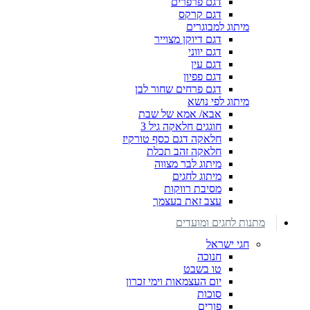
דגם פרפרים
דגם קרקס
מיתוג למבוגרים
דגם דיוקן מצוייר
דגם יווני
דגם עין
דגם פפיון
דגם פרחים שחור לבן
מיתוג לפי נושא
אבא/ אמא של שבת
חוגגים חלאקה גיל 3
חלאקה דגם כסף טורקיז
חלאקה זהב תכלת
מיתוג לבר מצווה
מיתוג לחגים
מסיבת רווקות
עצב זאת בעצמך
מתנות לחגים ומועדים
חגי ישראל
חנוכה
טו בשבט
יום העצמאות וימי זכרון
סוכות
פורים