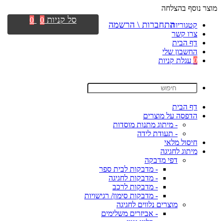
מוצר נוסף בהצלחה
סל קניות
0
0
התחברות \ הרשמה
קטגוריות
צרו קשר
דף הבית
החשבון שלי
0
עגלת קניות
דף הבית
הדפסה על מוצרים
- מיתוג מתנות מוסדות
- תעודת לידה
חיסול מלאי
מיתוג לחגיגה
דפי מדבקה
- מדבקות לבית ספר
- מדבקות לחגיגה
- מדבקות לרכב
- מדבקות סימון/ רגישויות
מוצרים נלווים לחגיגה
- אביזרים משלימים