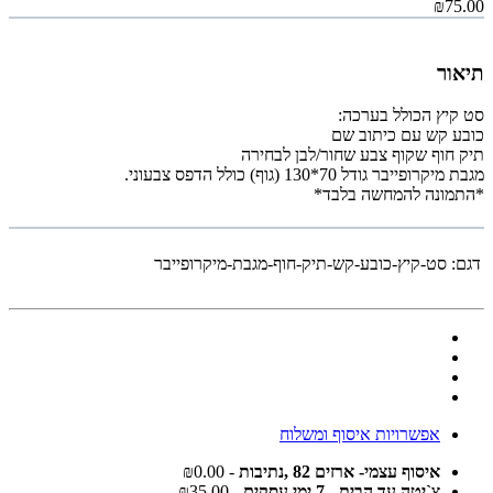
₪75.00
תיאור
סט קיץ הכולל בערכה:
כובע קש עם כיתוב שם
תיק חוף שקוף צבע שחור/לבן לבחירה
מגבת מיקרופייבר גודל 70*130 (גוף) כולל הדפס צבעוני.
*התמונה להמחשה בלבד*
דגם:
סט-קיץ-כובע-קש-תיק-חוף-מגבת-מיקרופייבר
אפשרויות איסוף ומשלוח
איסוף עצמי- ארזים 82 ,נתיבות
- ₪0.00
צ`יטה עד הבית - 7 ימי עסקים
- ₪35.00