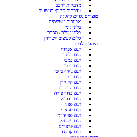
מדבקות לרכב
מדבקות סימון/ רגישויות
מוצרים נלווים לחגיגה
אביזרים משלימים
בלוני גומי
בלוני מיילר / מספר
כלים לעיצוב השולחן
מיתוג לילדים
דגם אפרוח
דגם בליפי
דגם במבי
דגם ברבי
דגם ג'ירף בייבי
דגם דובי
דגם חד קרן
דגם טרקטורים
דגם כדור פורח
דגם כדורגל
דגם ספא
דגם ספארי
דגם ספיידרמן
דגם על חלל
דגם פרפרים
דגם קרקס