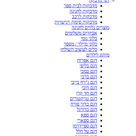
דפי מדבקה
מדבקות לבית ספר
מדבקות לחגיגה
מדבקות לרכב
מדבקות סימון/ רגישויות
מוצרים נלווים לחגיגה
אביזרים משלימים
בלוני גומי
בלוני מיילר / מספר
כלים לעיצוב השולחן
מיתוג לילדים
דגם אפרוח
דגם בליפי
דגם במבי
דגם ברבי
דגם ג'ירף בייבי
דגם דובי
דגם חד קרן
דגם טרקטורים
דגם כדור פורח
דגם כדורגל
דגם ספא
דגם ספארי
דגם ספיידרמן
דגם על חלל