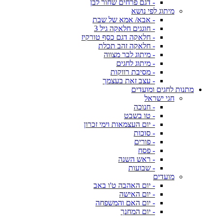
- דגם פרחים שחור לבן
מיתוג לפי נושא
- אבא/ אמא של שבת
- חוגגים חלאקה גיל 3
- חלאקה דגם כסף טורקיז
- חלאקה זהב תכלת
- מיתוג לבר מצווה
- מיתוג לחגים
- מסיבת רווקות
- עצב זאת בעצמך
מתנות לחגים ומועדים
חגי ישראל
- חנוכה
- טו בשבט
- יום העצמאות וימי זכרון
- סוכות
- פורים
- פסח
- ראש השנה
- שבועות
מועדים
- יום האהבה ט'ו באב
- יום האישה
- יום האם והמשפחה
- יום המחנך