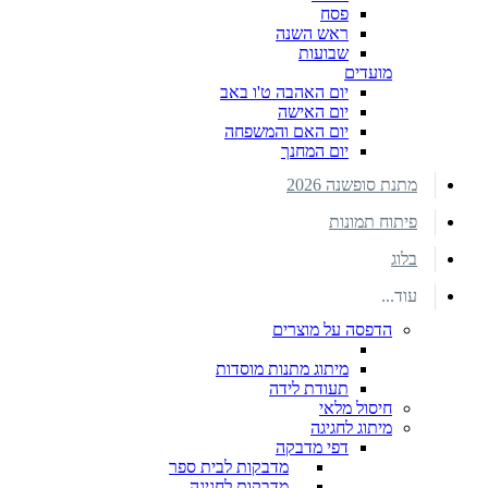
פסח
ראש השנה
שבועות
מועדים
יום האהבה ט'ו באב
יום האישה
יום האם והמשפחה
יום המחנך
מתנת סופשנה 2026
פיתוח תמונות
בלוג
עוד...
הדפסה על מוצרים
מיתוג מתנות מוסדות
תעודת לידה
חיסול מלאי
מיתוג לחגיגה
דפי מדבקה
מדבקות לבית ספר
מדבקות לחגיגה