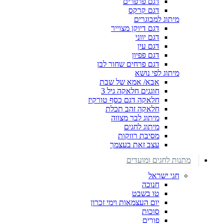
דגם פרפרים
דגם קרקס
מיתוג למבוגרים
דגם דיוקן מצוייר
דגם יווני
דגם עין
דגם פפיון
דגם פרחים שחור לבן
מיתוג לפי נושא
אבא/ אמא של שבת
חוגגים חלאקה גיל 3
חלאקה דגם כסף טורקיז
חלאקה זהב תכלת
מיתוג לבר מצווה
מיתוג לחגים
מסיבת רווקות
עצב זאת בעצמך
מתנות לחגים ומועדים
חגי ישראל
חנוכה
טו בשבט
יום העצמאות וימי זכרון
סוכות
פורים