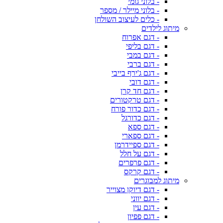
- בלוני גומי
- בלוני מיילר / מספר
- כלים לעיצוב השולחן
מיתוג לילדים
- דגם אפרוח
- דגם בליפי
- דגם במבי
- דגם ברבי
- דגם ג'ירף בייבי
- דגם דובי
- דגם חד קרן
- דגם טרקטורים
- דגם כדור פורח
- דגם כדורגל
- דגם ספא
- דגם ספארי
- דגם ספיידרמן
- דגם על חלל
- דגם פרפרים
- דגם קרקס
מיתוג למבוגרים
- דגם דיוקן מצוייר
- דגם יווני
- דגם עין
- דגם פפיון