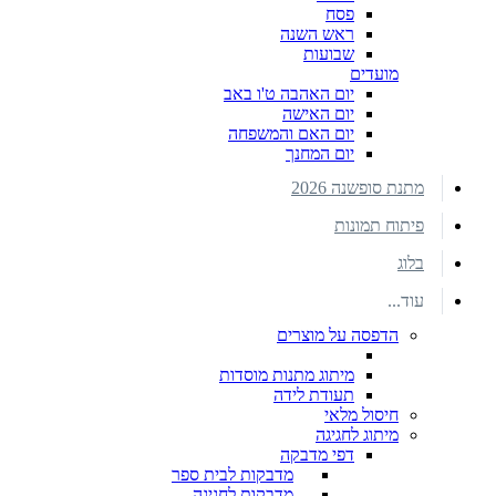
פסח
ראש השנה
שבועות
מועדים
יום האהבה ט'ו באב
יום האישה
יום האם והמשפחה
יום המחנך
מתנת סופשנה 2026
פיתוח תמונות
בלוג
עוד...
הדפסה על מוצרים
מיתוג מתנות מוסדות
תעודת לידה
חיסול מלאי
מיתוג לחגיגה
דפי מדבקה
מדבקות לבית ספר
מדבקות לחגיגה