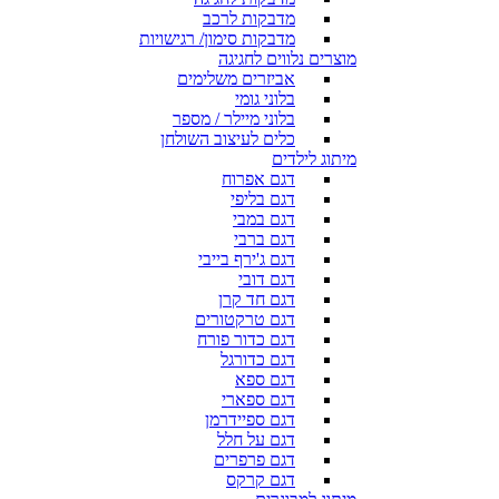
מדבקות לרכב
מדבקות סימון/ רגישויות
מוצרים נלווים לחגיגה
אביזרים משלימים
בלוני גומי
בלוני מיילר / מספר
כלים לעיצוב השולחן
מיתוג לילדים
דגם אפרוח
דגם בליפי
דגם במבי
דגם ברבי
דגם ג'ירף בייבי
דגם דובי
דגם חד קרן
דגם טרקטורים
דגם כדור פורח
דגם כדורגל
דגם ספא
דגם ספארי
דגם ספיידרמן
דגם על חלל
דגם פרפרים
דגם קרקס