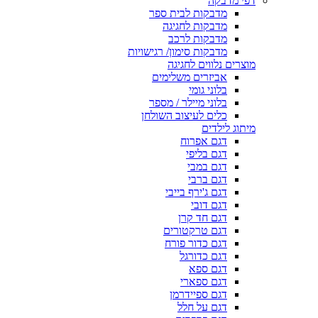
דפי מדבקה
מדבקות לבית ספר
מדבקות לחגיגה
מדבקות לרכב
מדבקות סימון/ רגישויות
מוצרים נלווים לחגיגה
אביזרים משלימים
בלוני גומי
בלוני מיילר / מספר
כלים לעיצוב השולחן
מיתוג לילדים
דגם אפרוח
דגם בליפי
דגם במבי
דגם ברבי
דגם ג'ירף בייבי
דגם דובי
דגם חד קרן
דגם טרקטורים
דגם כדור פורח
דגם כדורגל
דגם ספא
דגם ספארי
דגם ספיידרמן
דגם על חלל