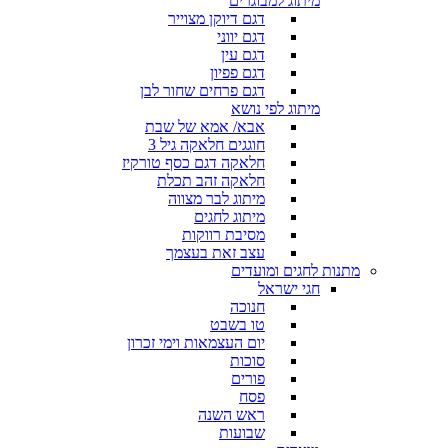
מיתוג למבוגרים
דגם דיוקן מצוייר
דגם יווני
דגם עין
דגם פפיון
דגם פרחים שחור לבן
מיתוג לפי נושא
אבא/ אמא של שבת
חוגגים חלאקה גיל 3
חלאקה דגם כסף טורקיז
חלאקה זהב תכלת
מיתוג לבר מצווה
מיתוג לחגים
מסיבת רווקות
עצב זאת בעצמך
מתנות לחגים ומועדים
חגי ישראל
חנוכה
טו בשבט
יום העצמאות וימי זכרון
סוכות
פורים
פסח
ראש השנה
שבועות