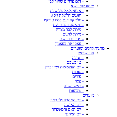
- דגם פרחים שחור לבן
מיתוג לפי נושא
- אבא/ אמא של שבת
- חוגגים חלאקה גיל 3
- חלאקה דגם כסף טורקיז
- חלאקה זהב תכלת
- מיתוג לבר מצווה
- מיתוג לחגים
- מסיבת רווקות
- עצב זאת בעצמך
מתנות לחגים ומועדים
חגי ישראל
- חנוכה
- טו בשבט
- יום העצמאות וימי זכרון
- סוכות
- פורים
- פסח
- ראש השנה
- שבועות
מועדים
- יום האהבה ט'ו באב
- יום האישה
- יום האם והמשפחה
- יום המחנך