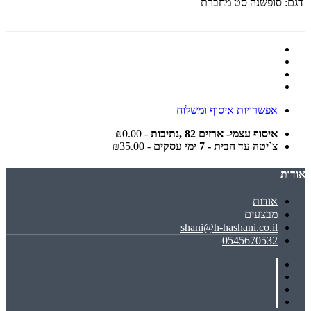
דגם:
סופשנה סט מחברת
אפשרויות איסוף ומשלוח
איסוף עצמי- ארזים 82 ,נתיבות
- ₪0.00
צ`יטה עד הבית - 7 ימי עסקים
- ₪35.00
אודות
אודות
מבצעים
shani@h-hashani.co.il
0545670532