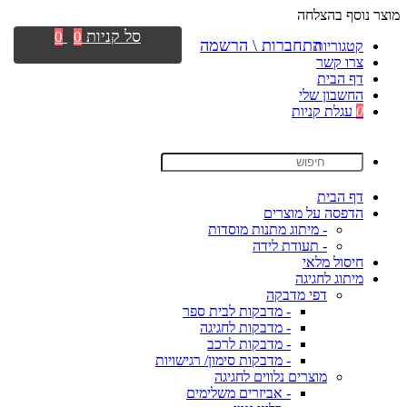
מוצר נוסף בהצלחה
סל קניות
0
0
התחברות \ הרשמה
קטגוריות
צרו קשר
דף הבית
החשבון שלי
0
עגלת קניות
דף הבית
הדפסה על מוצרים
- מיתוג מתנות מוסדות
- תעודת לידה
חיסול מלאי
מיתוג לחגיגה
דפי מדבקה
- מדבקות לבית ספר
- מדבקות לחגיגה
- מדבקות לרכב
- מדבקות סימון/ רגישויות
מוצרים נלווים לחגיגה
- אביזרים משלימים