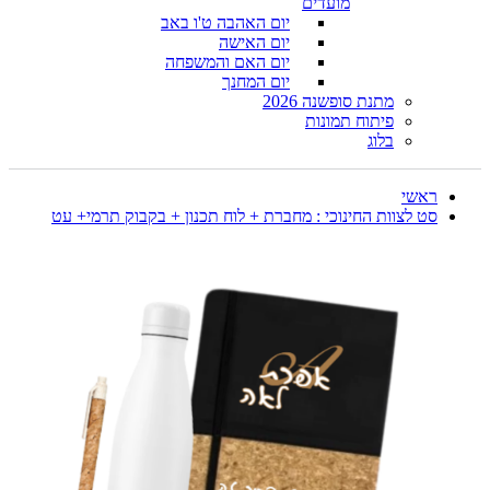
מועדים
יום האהבה ט'ו באב
יום האישה
יום האם והמשפחה
יום המחנך
מתנת סופשנה 2026
פיתוח תמונות
בלוג
ראשי
סט לצוות החינוכי : מחברת + לוח תכנון + בקבוק תרמי+ עט