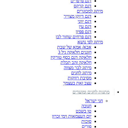
דגם פרפרים
דגם קרקס
מיתוג למבוגרים
דגם דיוקן מצוייר
דגם יווני
דגם עין
דגם פפיון
דגם פרחים שחור לבן
מיתוג לפי נושא
אבא/ אמא של שבת
חוגגים חלאקה גיל 3
חלאקה דגם כסף טורקיז
חלאקה זהב תכלת
מיתוג לבר מצווה
מיתוג לחגים
מסיבת רווקות
עצב זאת בעצמך
מתנות לחגים ומועדים
חגי ישראל
חנוכה
טו בשבט
יום העצמאות וימי זכרון
סוכות
פורים