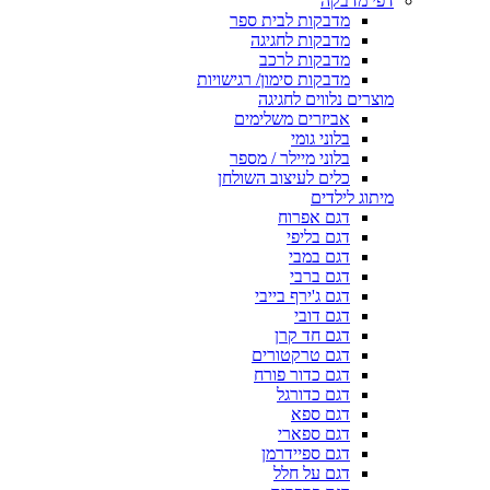
דפי מדבקה
מדבקות לבית ספר
מדבקות לחגיגה
מדבקות לרכב
מדבקות סימון/ רגישויות
מוצרים נלווים לחגיגה
אביזרים משלימים
בלוני גומי
בלוני מיילר / מספר
כלים לעיצוב השולחן
מיתוג לילדים
דגם אפרוח
דגם בליפי
דגם במבי
דגם ברבי
דגם ג'ירף בייבי
דגם דובי
דגם חד קרן
דגם טרקטורים
דגם כדור פורח
דגם כדורגל
דגם ספא
דגם ספארי
דגם ספיידרמן
דגם על חלל