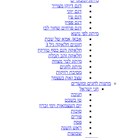
מיתוג למבוגרים
דגם דיוקן מצוייר
דגם יווני
דגם עין
דגם פפיון
דגם פרחים שחור לבן
מיתוג לפי נושא
אבא/ אמא של שבת
חוגגים חלאקה גיל 3
חלאקה דגם כסף טורקיז
חלאקה זהב תכלת
מיתוג לבר מצווה
מיתוג לחגים
מסיבת רווקות
עצב זאת בעצמך
מתנות לחגים ומועדים
חגי ישראל
חנוכה
טו בשבט
יום העצמאות וימי זכרון
סוכות
פורים
פסח
ראש השנה
שבועות