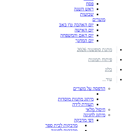
פסח
ראש השנה
שבועות
מועדים
יום האהבה ט'ו באב
יום האישה
יום האם והמשפחה
יום המחנך
מתנת סופשנה 2026
פיתוח תמונות
בלוג
עוד...
הדפסה על מוצרים
מיתוג מתנות מוסדות
תעודת לידה
חיסול מלאי
מיתוג לחגיגה
דפי מדבקה
מדבקות לבית ספר
מדבקות לחגיגה