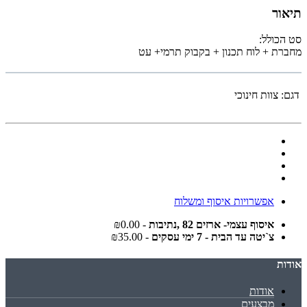
תיאור
סט הכולל:
מחברת + לוח תכנון + בקבוק תרמי+ עט
דגם:
צוות חינוכי
אפשרויות איסוף ומשלוח
איסוף עצמי- ארזים 82 ,נתיבות
- ₪0.00
צ`יטה עד הבית - 7 ימי עסקים
- ₪35.00
אודות
אודות
מבצעים