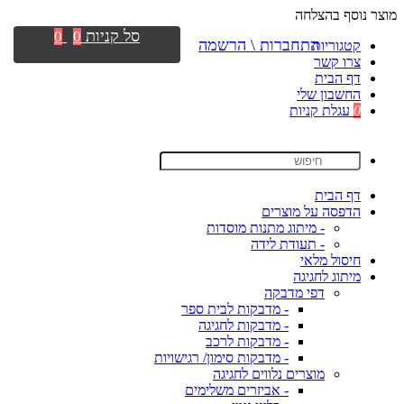
מוצר נוסף בהצלחה
סל קניות
0
0
התחברות \ הרשמה
קטגוריות
צרו קשר
דף הבית
החשבון שלי
0
עגלת קניות
דף הבית
הדפסה על מוצרים
- מיתוג מתנות מוסדות
- תעודת לידה
חיסול מלאי
מיתוג לחגיגה
דפי מדבקה
- מדבקות לבית ספר
- מדבקות לחגיגה
- מדבקות לרכב
- מדבקות סימון/ רגישויות
מוצרים נלווים לחגיגה
- אביזרים משלימים