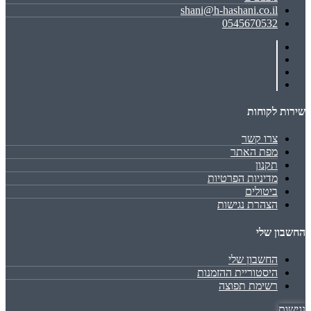
shani@h-hashani.co.il
0545670532
שירות לקוחות
צרו קשר
מפת האתר
תקנון
מדיניות הפרטיות
ביטולים
הצהרת נגישות
החשבון שלי
החשבון שלי
היסטוריית ההזמנות
רשימת תפוצה
נגישות