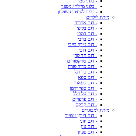
- בלוני גומי
- בלוני מיילר / מספר
- כלים לעיצוב השולחן
מיתוג לילדים
- דגם אפרוח
- דגם בליפי
- דגם במבי
- דגם ברבי
- דגם ג'ירף בייבי
- דגם דובי
- דגם חד קרן
- דגם טרקטורים
- דגם כדור פורח
- דגם כדורגל
- דגם ספא
- דגם ספארי
- דגם ספיידרמן
- דגם על חלל
- דגם פרפרים
- דגם קרקס
מיתוג למבוגרים
- דגם דיוקן מצוייר
- דגם יווני
- דגם עין
- דגם פפיון