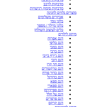
מדבקות לרכב
מדבקות סימון/ רגישויות
מוצרים נלווים לחגיגה
אביזרים משלימים
בלוני גומי
בלוני מיילר / מספר
כלים לעיצוב השולחן
מיתוג לילדים
דגם אפרוח
דגם בליפי
דגם במבי
דגם ברבי
דגם ג'ירף בייבי
דגם דובי
דגם חד קרן
דגם טרקטורים
דגם כדור פורח
דגם כדורגל
דגם ספא
דגם ספארי
דגם ספיידרמן
דגם על חלל
דגם פרפרים
דגם קרקס