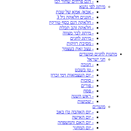
- דגם פרחים שחור לבן
מיתוג לפי נושא
- אבא/ אמא של שבת
- חוגגים חלאקה גיל 3
- חלאקה דגם כסף טורקיז
- חלאקה זהב תכלת
- מיתוג לבר מצווה
- מיתוג לחגים
- מסיבת רווקות
- עצב זאת בעצמך
מתנות לחגים ומועדים
חגי ישראל
- חנוכה
- טו בשבט
- יום העצמאות וימי זכרון
- סוכות
- פורים
- פסח
- ראש השנה
- שבועות
מועדים
- יום האהבה ט'ו באב
- יום האישה
- יום האם והמשפחה
- יום המחנך