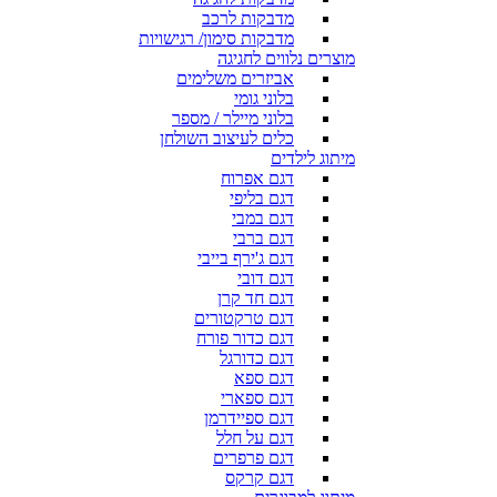
מדבקות לרכב
מדבקות סימון/ רגישויות
מוצרים נלווים לחגיגה
אביזרים משלימים
בלוני גומי
בלוני מיילר / מספר
כלים לעיצוב השולחן
מיתוג לילדים
דגם אפרוח
דגם בליפי
דגם במבי
דגם ברבי
דגם ג'ירף בייבי
דגם דובי
דגם חד קרן
דגם טרקטורים
דגם כדור פורח
דגם כדורגל
דגם ספא
דגם ספארי
דגם ספיידרמן
דגם על חלל
דגם פרפרים
דגם קרקס