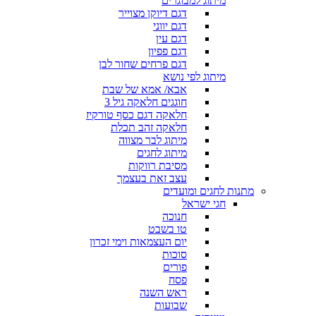
מיתוג למבוגרים
דגם דיוקן מצוייר
דגם יווני
דגם עין
דגם פפיון
דגם פרחים שחור לבן
מיתוג לפי נושא
אבא/ אמא של שבת
חוגגים חלאקה גיל 3
חלאקה דגם כסף טורקיז
חלאקה זהב תכלת
מיתוג לבר מצווה
מיתוג לחגים
מסיבת רווקות
עצב זאת בעצמך
מתנות לחגים ומועדים
חגי ישראל
חנוכה
טו בשבט
יום העצמאות וימי זכרון
סוכות
פורים
פסח
ראש השנה
שבועות