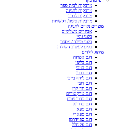
דפי מדבקה
מדבקות לבית ספר
מדבקות לחגיגה
מדבקות לרכב
מדבקות סימון/ רגישויות
מוצרים נלווים לחגיגה
אביזרים משלימים
בלוני גומי
בלוני מיילר / מספר
כלים לעיצוב השולחן
מיתוג לילדים
דגם אפרוח
דגם בליפי
דגם במבי
דגם ברבי
דגם ג'ירף בייבי
דגם דובי
דגם חד קרן
דגם טרקטורים
דגם כדור פורח
דגם כדורגל
דגם ספא
דגם ספארי
דגם ספיידרמן
דגם על חלל