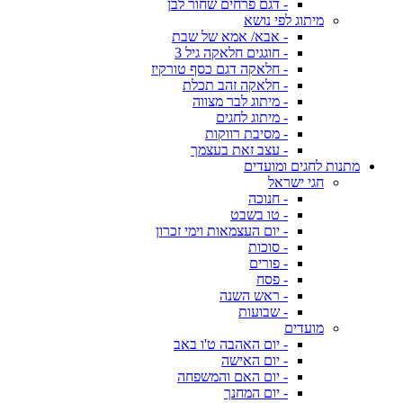
- דגם פרחים שחור לבן
מיתוג לפי נושא
- אבא/ אמא של שבת
- חוגגים חלאקה גיל 3
- חלאקה דגם כסף טורקיז
- חלאקה זהב תכלת
- מיתוג לבר מצווה
- מיתוג לחגים
- מסיבת רווקות
- עצב זאת בעצמך
מתנות לחגים ומועדים
חגי ישראל
- חנוכה
- טו בשבט
- יום העצמאות וימי זכרון
- סוכות
- פורים
- פסח
- ראש השנה
- שבועות
מועדים
- יום האהבה ט'ו באב
- יום האישה
- יום האם והמשפחה
- יום המחנך