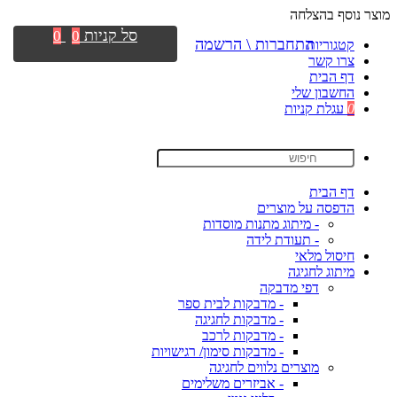
מוצר נוסף בהצלחה
סל קניות
0
0
התחברות \ הרשמה
קטגוריות
צרו קשר
דף הבית
החשבון שלי
0
עגלת קניות
דף הבית
הדפסה על מוצרים
- מיתוג מתנות מוסדות
- תעודת לידה
חיסול מלאי
מיתוג לחגיגה
דפי מדבקה
- מדבקות לבית ספר
- מדבקות לחגיגה
- מדבקות לרכב
- מדבקות סימון/ רגישויות
מוצרים נלווים לחגיגה
- אביזרים משלימים