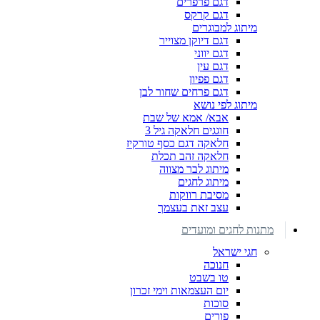
דגם פרפרים
דגם קרקס
מיתוג למבוגרים
דגם דיוקן מצוייר
דגם יווני
דגם עין
דגם פפיון
דגם פרחים שחור לבן
מיתוג לפי נושא
אבא/ אמא של שבת
חוגגים חלאקה גיל 3
חלאקה דגם כסף טורקיז
חלאקה זהב תכלת
מיתוג לבר מצווה
מיתוג לחגים
מסיבת רווקות
עצב זאת בעצמך
מתנות לחגים ומועדים
חגי ישראל
חנוכה
טו בשבט
יום העצמאות וימי זכרון
סוכות
פורים