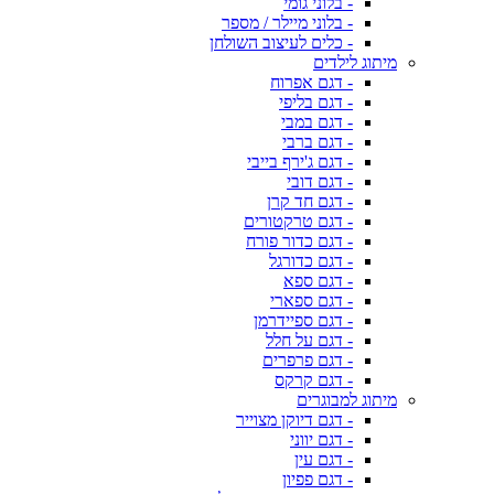
- בלוני גומי
- בלוני מיילר / מספר
- כלים לעיצוב השולחן
מיתוג לילדים
- דגם אפרוח
- דגם בליפי
- דגם במבי
- דגם ברבי
- דגם ג'ירף בייבי
- דגם דובי
- דגם חד קרן
- דגם טרקטורים
- דגם כדור פורח
- דגם כדורגל
- דגם ספא
- דגם ספארי
- דגם ספיידרמן
- דגם על חלל
- דגם פרפרים
- דגם קרקס
מיתוג למבוגרים
- דגם דיוקן מצוייר
- דגם יווני
- דגם עין
- דגם פפיון