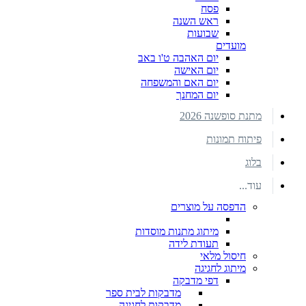
פסח
ראש השנה
שבועות
מועדים
יום האהבה ט'ו באב
יום האישה
יום האם והמשפחה
יום המחנך
מתנת סופשנה 2026
פיתוח תמונות
בלוג
עוד...
הדפסה על מוצרים
מיתוג מתנות מוסדות
תעודת לידה
חיסול מלאי
מיתוג לחגיגה
דפי מדבקה
מדבקות לבית ספר
מדבקות לחגיגה