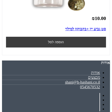
₪10.00
סט גביע יין +בקבוקון למילוי
הוספה לסל
אודות
אודות
מבצעים
shani@h-hashani.co.il
0545670532