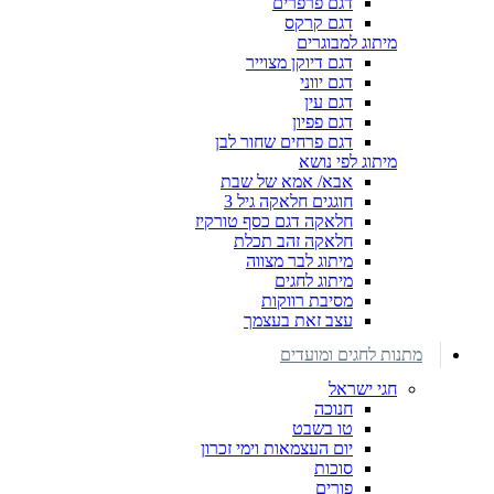
דגם פרפרים
דגם קרקס
מיתוג למבוגרים
דגם דיוקן מצוייר
דגם יווני
דגם עין
דגם פפיון
דגם פרחים שחור לבן
מיתוג לפי נושא
אבא/ אמא של שבת
חוגגים חלאקה גיל 3
חלאקה דגם כסף טורקיז
חלאקה זהב תכלת
מיתוג לבר מצווה
מיתוג לחגים
מסיבת רווקות
עצב זאת בעצמך
מתנות לחגים ומועדים
חגי ישראל
חנוכה
טו בשבט
יום העצמאות וימי זכרון
סוכות
פורים