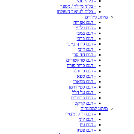
- בלוני גומי
- בלוני מיילר / מספר
- כלים לעיצוב השולחן
מיתוג לילדים
- דגם אפרוח
- דגם בליפי
- דגם במבי
- דגם ברבי
- דגם ג'ירף בייבי
- דגם דובי
- דגם חד קרן
- דגם טרקטורים
- דגם כדור פורח
- דגם כדורגל
- דגם ספא
- דגם ספארי
- דגם ספיידרמן
- דגם על חלל
- דגם פרפרים
- דגם קרקס
מיתוג למבוגרים
- דגם דיוקן מצוייר
- דגם יווני
- דגם עין
- דגם פפיון