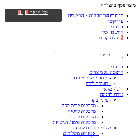
מוצר נוסף בהצלחה
סל קניות
0
0
התחברות \ הרשמה
קטגוריות
צרו קשר
דף הבית
החשבון שלי
0
עגלת קניות
דף הבית
הדפסה על מוצרים
- מיתוג מתנות מוסדות
- תעודת לידה
חיסול מלאי
מיתוג לחגיגה
דפי מדבקה
- מדבקות לבית ספר
- מדבקות לחגיגה
- מדבקות לרכב
- מדבקות סימון/ רגישויות
מוצרים נלווים לחגיגה
- אביזרים משלימים