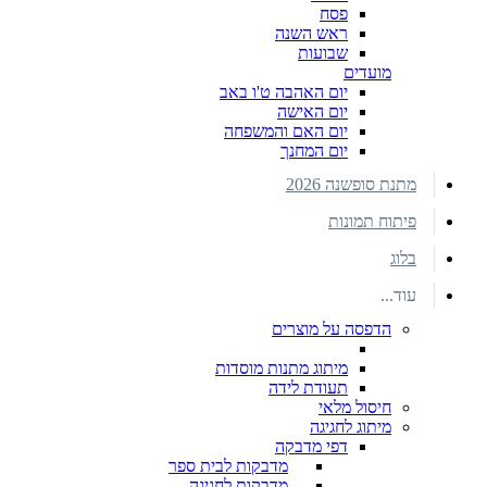
פסח
ראש השנה
שבועות
מועדים
יום האהבה ט'ו באב
יום האישה
יום האם והמשפחה
יום המחנך
מתנת סופשנה 2026
פיתוח תמונות
בלוג
עוד...
הדפסה על מוצרים
מיתוג מתנות מוסדות
תעודת לידה
חיסול מלאי
מיתוג לחגיגה
דפי מדבקה
מדבקות לבית ספר
מדבקות לחגיגה