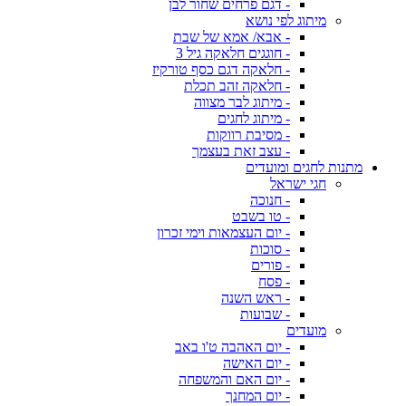
- דגם פרחים שחור לבן
מיתוג לפי נושא
- אבא/ אמא של שבת
- חוגגים חלאקה גיל 3
- חלאקה דגם כסף טורקיז
- חלאקה זהב תכלת
- מיתוג לבר מצווה
- מיתוג לחגים
- מסיבת רווקות
- עצב זאת בעצמך
מתנות לחגים ומועדים
חגי ישראל
- חנוכה
- טו בשבט
- יום העצמאות וימי זכרון
- סוכות
- פורים
- פסח
- ראש השנה
- שבועות
מועדים
- יום האהבה ט'ו באב
- יום האישה
- יום האם והמשפחה
- יום המחנך