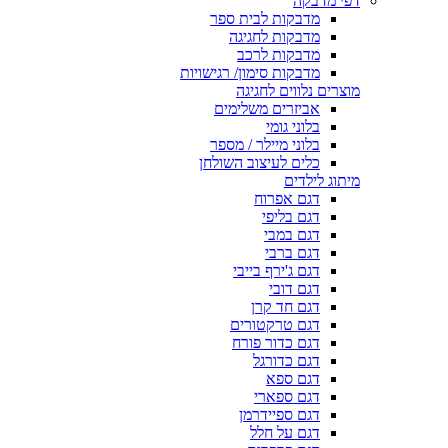
דפי מדבקה
מדבקות לבית ספר
מדבקות לחגיגה
מדבקות לרכב
מדבקות סימון/ רגישויות
מוצרים נלווים לחגיגה
אביזרים משלימים
בלוני גומי
בלוני מיילר / מספר
כלים לעיצוב השולחן
מיתוג לילדים
דגם אפרוח
דגם בליפי
דגם במבי
דגם ברבי
דגם ג'ירף בייבי
דגם דובי
דגם חד קרן
דגם טרקטורים
דגם כדור פורח
דגם כדורגל
דגם ספא
דגם ספארי
דגם ספיידרמן
דגם על חלל