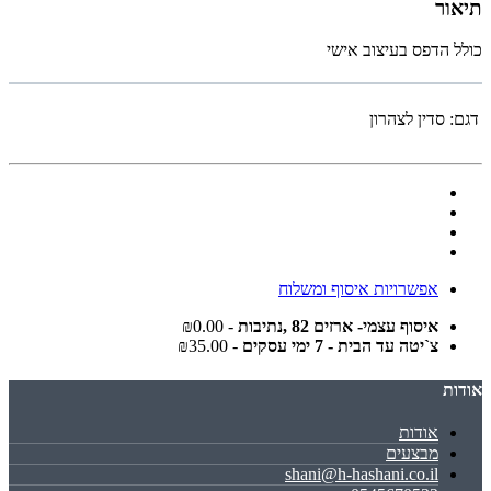
תיאור
כולל הדפס בעיצוב אישי
דגם:
סדין לצהרון
אפשרויות איסוף ומשלוח
איסוף עצמי- ארזים 82 ,נתיבות
- ₪0.00
צ`יטה עד הבית - 7 ימי עסקים
- ₪35.00
אודות
אודות
מבצעים
shani@h-hashani.co.il