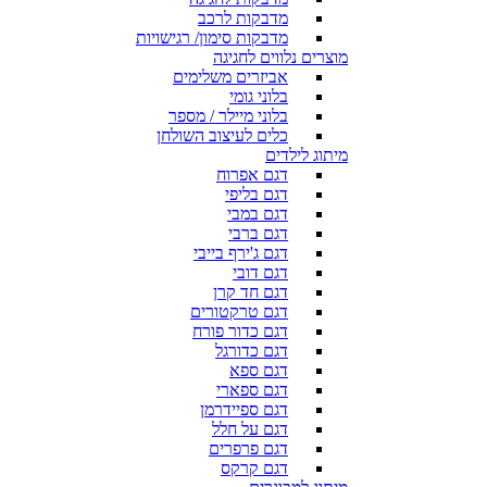
מדבקות לרכב
מדבקות סימון/ רגישויות
מוצרים נלווים לחגיגה
אביזרים משלימים
בלוני גומי
בלוני מיילר / מספר
כלים לעיצוב השולחן
מיתוג לילדים
דגם אפרוח
דגם בליפי
דגם במבי
דגם ברבי
דגם ג'ירף בייבי
דגם דובי
דגם חד קרן
דגם טרקטורים
דגם כדור פורח
דגם כדורגל
דגם ספא
דגם ספארי
דגם ספיידרמן
דגם על חלל
דגם פרפרים
דגם קרקס