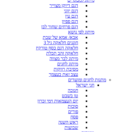
מיתוג למבוגרים
דגם דיוקן מצוייר
דגם יווני
דגם עין
דגם פפיון
דגם פרחים שחור לבן
מיתוג לפי נושא
אבא/ אמא של שבת
חוגגים חלאקה גיל 3
חלאקה דגם כסף טורקיז
חלאקה זהב תכלת
מיתוג לבר מצווה
מיתוג לחגים
מסיבת רווקות
עצב זאת בעצמך
מתנות לחגים ומועדים
חגי ישראל
חנוכה
טו בשבט
יום העצמאות וימי זכרון
סוכות
פורים
פסח
ראש השנה
שבועות