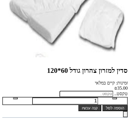
סדין למזרון צהרון גודל 60*120
זמינות: קיים במלאי
₪35.00
טקסט..
הוספה לסל
קנה עכשיו