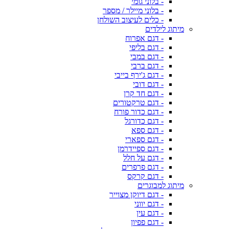
- בלוני גומי
- בלוני מיילר / מספר
- כלים לעיצוב השולחן
מיתוג לילדים
- דגם אפרוח
- דגם בליפי
- דגם במבי
- דגם ברבי
- דגם ג'ירף בייבי
- דגם דובי
- דגם חד קרן
- דגם טרקטורים
- דגם כדור פורח
- דגם כדורגל
- דגם ספא
- דגם ספארי
- דגם ספיידרמן
- דגם על חלל
- דגם פרפרים
- דגם קרקס
מיתוג למבוגרים
- דגם דיוקן מצוייר
- דגם יווני
- דגם עין
- דגם פפיון