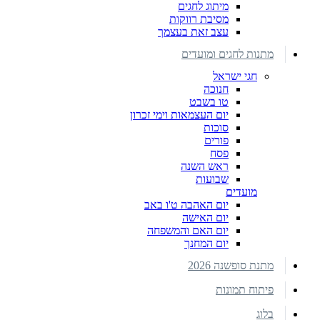
מיתוג לחגים
מסיבת רווקות
עצב זאת בעצמך
מתנות לחגים ומועדים
חגי ישראל
חנוכה
טו בשבט
יום העצמאות וימי זכרון
סוכות
פורים
פסח
ראש השנה
שבועות
מועדים
יום האהבה ט'ו באב
יום האישה
יום האם והמשפחה
יום המחנך
מתנת סופשנה 2026
פיתוח תמונות
בלוג