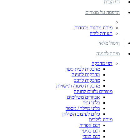
דף הבית
הדפסה על מוצרים
מיתוג מתנות מוסדות
תעודת לידה
חיסול מלאי
מיתוג לחגיגה
דפי מדבקה
מדבקות לבית ספר
מדבקות לחגיגה
מדבקות לרכב
מדבקות סימון/ רגישויות
מוצרים נלווים לחגיגה
אביזרים משלימים
בלוני גומי
בלוני מיילר / מספר
כלים לעיצוב השולחן
מיתוג לילדים
דגם אפרוח
דגם בליפי
דגם במבי