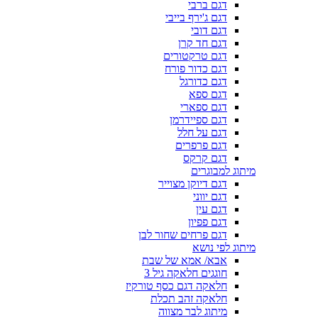
דגם ברבי
דגם ג'ירף בייבי
דגם דובי
דגם חד קרן
דגם טרקטורים
דגם כדור פורח
דגם כדורגל
דגם ספא
דגם ספארי
דגם ספיידרמן
דגם על חלל
דגם פרפרים
דגם קרקס
מיתוג למבוגרים
דגם דיוקן מצוייר
דגם יווני
דגם עין
דגם פפיון
דגם פרחים שחור לבן
מיתוג לפי נושא
אבא/ אמא של שבת
חוגגים חלאקה גיל 3
חלאקה דגם כסף טורקיז
חלאקה זהב תכלת
מיתוג לבר מצווה