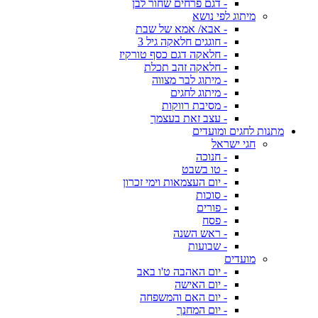
- דגם פרחים שחור לבן
מיתוג לפי נושא
- אבא/ אמא של שבת
- חוגגים חלאקה גיל 3
- חלאקה דגם כסף טורקיז
- חלאקה זהב תכלת
- מיתוג לבר מצווה
- מיתוג לחגים
- מסיבת רווקות
- עצב זאת בעצמך
מתנות לחגים ומועדים
חגי ישראל
- חנוכה
- טו בשבט
- יום העצמאות וימי זכרון
- סוכות
- פורים
- פסח
- ראש השנה
- שבועות
מועדים
- יום האהבה ט'ו באב
- יום האישה
- יום האם והמשפחה
- יום המחנך