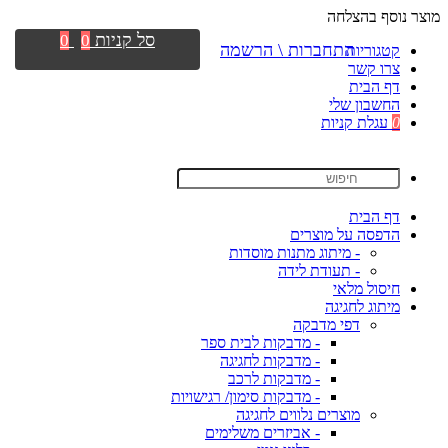
מוצר נוסף בהצלחה
סל קניות
0
0
התחברות \ הרשמה
קטגוריות
צרו קשר
דף הבית
החשבון שלי
0
עגלת קניות
דף הבית
הדפסה על מוצרים
- מיתוג מתנות מוסדות
- תעודת לידה
חיסול מלאי
מיתוג לחגיגה
דפי מדבקה
- מדבקות לבית ספר
- מדבקות לחגיגה
- מדבקות לרכב
- מדבקות סימון/ רגישויות
מוצרים נלווים לחגיגה
- אביזרים משלימים