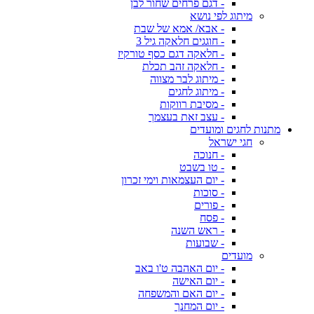
- דגם פרחים שחור לבן
מיתוג לפי נושא
- אבא/ אמא של שבת
- חוגגים חלאקה גיל 3
- חלאקה דגם כסף טורקיז
- חלאקה זהב תכלת
- מיתוג לבר מצווה
- מיתוג לחגים
- מסיבת רווקות
- עצב זאת בעצמך
מתנות לחגים ומועדים
חגי ישראל
- חנוכה
- טו בשבט
- יום העצמאות וימי זכרון
- סוכות
- פורים
- פסח
- ראש השנה
- שבועות
מועדים
- יום האהבה ט'ו באב
- יום האישה
- יום האם והמשפחה
- יום המחנך