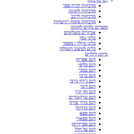
דפי מדבקה
מדבקות לבית ספר
מדבקות לחגיגה
מדבקות לרכב
מדבקות סימון/ רגישויות
מוצרים נלווים לחגיגה
אביזרים משלימים
בלוני גומי
בלוני מיילר / מספר
כלים לעיצוב השולחן
מיתוג לילדים
דגם אפרוח
דגם בליפי
דגם במבי
דגם ברבי
דגם ג'ירף בייבי
דגם דובי
דגם חד קרן
דגם טרקטורים
דגם כדור פורח
דגם כדורגל
דגם ספא
דגם ספארי
דגם ספיידרמן
דגם על חלל