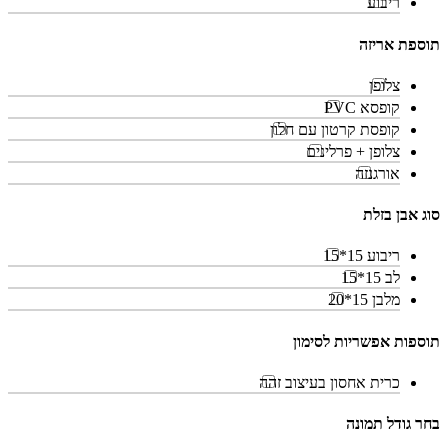
ריבוע
תוספת אריזה
צלופן
קופסא PVC
קופסת קרטון עם חלון
צלופן + פרלינים
אורגנזה
סוג אבן בזלת
ריבוע 15*15
לב 15*15
מלבן 15*20
תוספות אפשריות לסימון
כרית אחסון בעיצוב זהה
בחר גודל תמונה