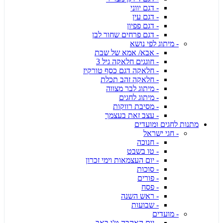
- דגם יווני
- דגם עין
- דגם פפיון
- דגם פרחים שחור לבן
- מיתוג לפי נושא
- אבא/ אמא של שבת
- חוגגים חלאקה גיל 3
- חלאקה דגם כסף טורקיז
- חלאקה זהב תכלת
- מיתוג לבר מצווה
- מיתוג לחגים
- מסיבת רווקות
- עצב זאת בעצמך
מתנות לחגים ומועדים
- חגי ישראל
- חנוכה
- טו בשבט
- יום העצמאות וימי זכרון
- סוכות
- פורים
- פסח
- ראש השנה
- שבועות
- מועדים
- יום האהבה ט'ו באב