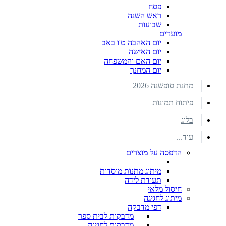
פסח
ראש השנה
שבועות
מועדים
יום האהבה ט'ו באב
יום האישה
יום האם והמשפחה
יום המחנך
מתנת סופשנה 2026
פיתוח תמונות
בלוג
עוד...
הדפסה על מוצרים
מיתוג מתנות מוסדות
תעודת לידה
חיסול מלאי
מיתוג לחגיגה
דפי מדבקה
מדבקות לבית ספר
מדבקות לחגיגה