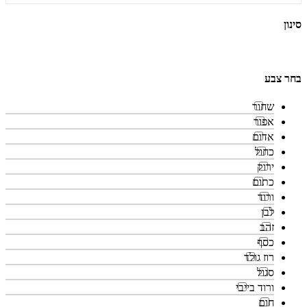
סינון
בחר צבע
שחור
אפור
אדום
כחול
ירוק
כתום
ורוד
לבן
זהב
כסף
רוז גולד
סגול
ורוד בייבי
חום