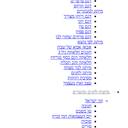
דגם פרפרים
דגם קרקס
מיתוג למבוגרים
דגם דיוקן מצוייר
דגם יווני
דגם עין
דגם פפיון
דגם פרחים שחור לבן
מיתוג לפי נושא
אבא/ אמא של שבת
חוגגים חלאקה גיל 3
חלאקה דגם כסף טורקיז
חלאקה זהב תכלת
מיתוג לבר מצווה
מיתוג לחגים
מסיבת רווקות
עצב זאת בעצמך
מתנות לחגים ומועדים
חגי ישראל
חנוכה
טו בשבט
יום העצמאות וימי זכרון
סוכות
פורים