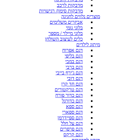
מדבקות לרכב
מדבקות סימון/ רגישויות
מוצרים נלווים לחגיגה
אביזרים משלימים
בלוני גומי
בלוני מיילר / מספר
כלים לעיצוב השולחן
מיתוג לילדים
דגם אפרוח
דגם בליפי
דגם במבי
דגם ברבי
דגם ג'ירף בייבי
דגם דובי
דגם חד קרן
דגם טרקטורים
דגם כדור פורח
דגם כדורגל
דגם ספא
דגם ספארי
דגם ספיידרמן
דגם על חלל
דגם פרפרים
דגם קרקס