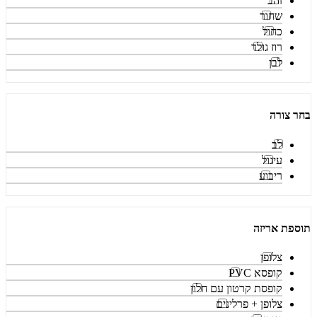
זהב
שחור
כחול
רוז גולד
לבן
בחר צורה
לב
עיגול
ריבוע
תוספת אריזה
צלופן
קופסא PVC
קופסת קרטון עם חלון
צלופן + פרלינים