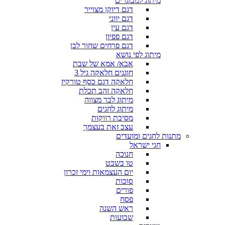
מיתוג למבוגרים
דגם דיוקן מצוייר
דגם יווני
דגם עין
דגם פפיון
דגם פרחים שחור לבן
מיתוג לפי נושא
אבא/ אמא של שבת
חוגגים חלאקה גיל 3
חלאקה דגם כסף טורקיז
חלאקה זהב תכלת
מיתוג לבר מצווה
מיתוג לחגים
מסיבת רווקות
עצב זאת בעצמך
מתנות לחגים ומועדים
חגי ישראל
חנוכה
טו בשבט
יום העצמאות וימי זכרון
סוכות
פורים
פסח
ראש השנה
שבועות