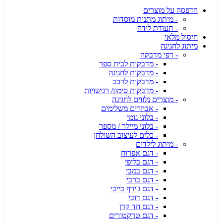
הדפסה על מוצרים
- מיתוג מתנות מוסדות
- תעודת לידה
חיסול מלאי
מיתוג לחגיגה
- דפי מדבקה
- מדבקות לבית ספר
- מדבקות לחגיגה
- מדבקות לרכב
- מדבקות סימון/ רגישויות
- מוצרים נלווים לחגיגה
- אביזרים משלימים
- בלוני גומי
- בלוני מיילר / מספר
- כלים לעיצוב השולחן
- מיתוג לילדים
- דגם אפרוח
- דגם בליפי
- דגם במבי
- דגם ברבי
- דגם ג'ירף בייבי
- דגם דובי
- דגם חד קרן
- דגם טרקטורים