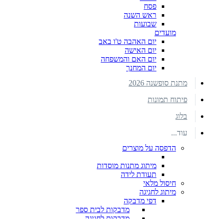
פסח
ראש השנה
שבועות
מועדים
יום האהבה ט'ו באב
יום האישה
יום האם והמשפחה
יום המחנך
מתנת סופשנה 2026
פיתוח תמונות
בלוג
עוד...
הדפסה על מוצרים
מיתוג מתנות מוסדות
תעודת לידה
חיסול מלאי
מיתוג לחגיגה
דפי מדבקה
מדבקות לבית ספר
מדבקות לחגיגה