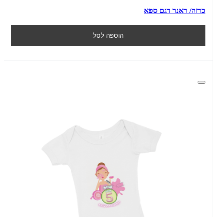
כרזה/ ראנר דגם ספא
הוספה לסל