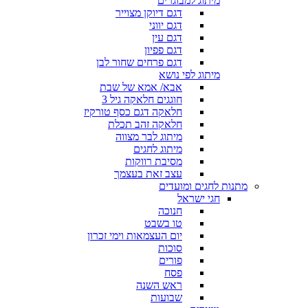
מיתוג למבוגרים
דגם דיוקן מצוייר
דגם יווני
דגם עין
דגם פפיון
דגם פרחים שחור לבן
מיתוג לפי נושא
אבא/ אמא של שבת
חוגגים חלאקה גיל 3
חלאקה דגם כסף טורקיז
חלאקה זהב תכלת
מיתוג לבר מצווה
מיתוג לחגים
מסיבת רווקות
עצב זאת בעצמך
מתנות לחגים ומועדים
חגי ישראל
חנוכה
טו בשבט
יום העצמאות וימי זכרון
סוכות
פורים
פסח
ראש השנה
שבועות