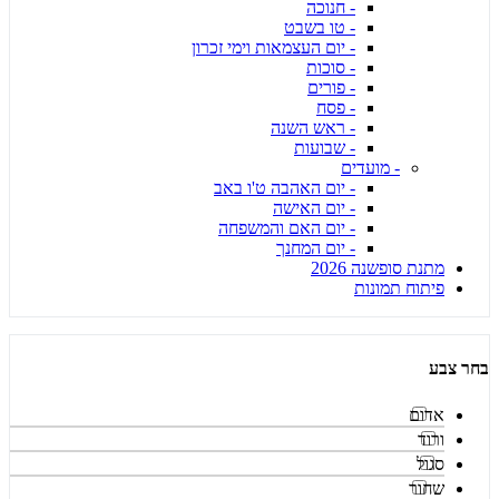
- חנוכה
- טו בשבט
- יום העצמאות וימי זכרון
- סוכות
- פורים
- פסח
- ראש השנה
- שבועות
- מועדים
- יום האהבה ט'ו באב
- יום האישה
- יום האם והמשפחה
- יום המחנך
מתנת סופשנה 2026
פיתוח תמונות
בחר צבע
אדום
ורוד
סגול
שחור