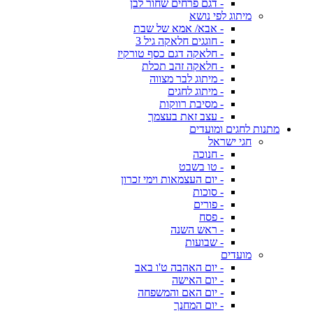
- דגם פרחים שחור לבן
מיתוג לפי נושא
- אבא/ אמא של שבת
- חוגגים חלאקה גיל 3
- חלאקה דגם כסף טורקיז
- חלאקה זהב תכלת
- מיתוג לבר מצווה
- מיתוג לחגים
- מסיבת רווקות
- עצב זאת בעצמך
מתנות לחגים ומועדים
חגי ישראל
- חנוכה
- טו בשבט
- יום העצמאות וימי זכרון
- סוכות
- פורים
- פסח
- ראש השנה
- שבועות
מועדים
- יום האהבה ט'ו באב
- יום האישה
- יום האם והמשפחה
- יום המחנך