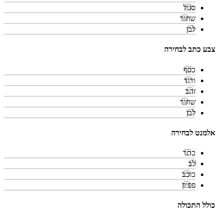
סגול
שחור
לבן
צבע כתב לבחירה
כסף
ורוד
זהב
שחור
לבן
אלמנט לבחירה
כתר
לב
כוכב
פפיון
כולל התכולה