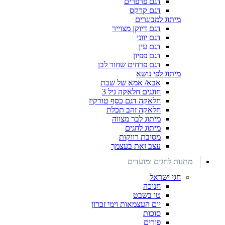
דגם פרפרים
דגם קרקס
מיתוג למבוגרים
דגם דיוקן מצוייר
דגם יווני
דגם עין
דגם פפיון
דגם פרחים שחור לבן
מיתוג לפי נושא
אבא/ אמא של שבת
חוגגים חלאקה גיל 3
חלאקה דגם כסף טורקיז
חלאקה זהב תכלת
מיתוג לבר מצווה
מיתוג לחגים
מסיבת רווקות
עצב זאת בעצמך
מתנות לחגים ומועדים
חגי ישראל
חנוכה
טו בשבט
יום העצמאות וימי זכרון
סוכות
פורים