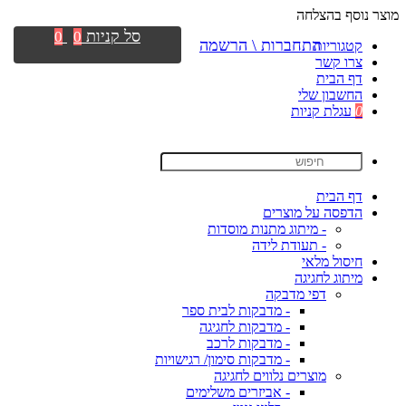
מוצר נוסף בהצלחה
סל קניות
0
0
התחברות \ הרשמה
קטגוריות
צרו קשר
דף הבית
החשבון שלי
0
עגלת קניות
דף הבית
הדפסה על מוצרים
- מיתוג מתנות מוסדות
- תעודת לידה
חיסול מלאי
מיתוג לחגיגה
דפי מדבקה
- מדבקות לבית ספר
- מדבקות לחגיגה
- מדבקות לרכב
- מדבקות סימון/ רגישויות
מוצרים נלווים לחגיגה
- אביזרים משלימים