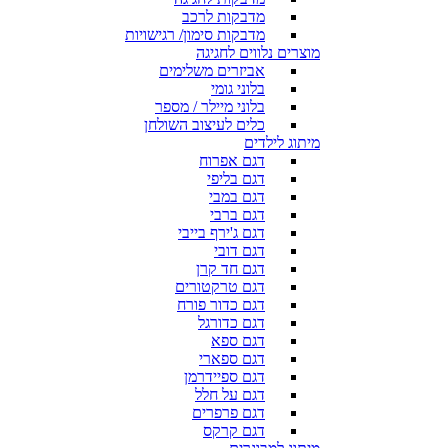
מדבקות לרכב
מדבקות סימון/ רגישויות
מוצרים נלווים לחגיגה
אביזרים משלימים
בלוני גומי
בלוני מיילר / מספר
כלים לעיצוב השולחן
מיתוג לילדים
דגם אפרוח
דגם בליפי
דגם במבי
דגם ברבי
דגם ג'ירף בייבי
דגם דובי
דגם חד קרן
דגם טרקטורים
דגם כדור פורח
דגם כדורגל
דגם ספא
דגם ספארי
דגם ספיידרמן
דגם על חלל
דגם פרפרים
דגם קרקס