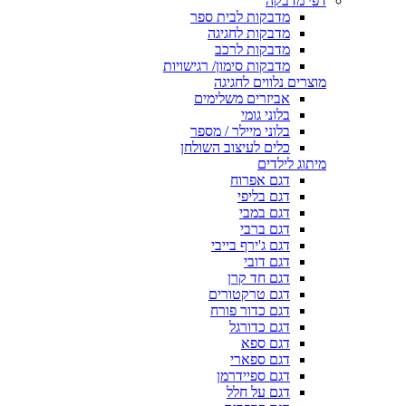
דפי מדבקה
מדבקות לבית ספר
מדבקות לחגיגה
מדבקות לרכב
מדבקות סימון/ רגישויות
מוצרים נלווים לחגיגה
אביזרים משלימים
בלוני גומי
בלוני מיילר / מספר
כלים לעיצוב השולחן
מיתוג לילדים
דגם אפרוח
דגם בליפי
דגם במבי
דגם ברבי
דגם ג'ירף בייבי
דגם דובי
דגם חד קרן
דגם טרקטורים
דגם כדור פורח
דגם כדורגל
דגם ספא
דגם ספארי
דגם ספיידרמן
דגם על חלל