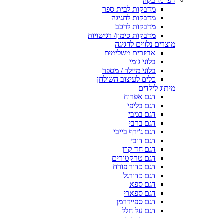
דפי מדבקה
מדבקות לבית ספר
מדבקות לחגיגה
מדבקות לרכב
מדבקות סימון/ רגישויות
מוצרים נלווים לחגיגה
אביזרים משלימים
בלוני גומי
בלוני מיילר / מספר
כלים לעיצוב השולחן
מיתוג לילדים
דגם אפרוח
דגם בליפי
דגם במבי
דגם ברבי
דגם ג'ירף בייבי
דגם דובי
דגם חד קרן
דגם טרקטורים
דגם כדור פורח
דגם כדורגל
דגם ספא
דגם ספארי
דגם ספיידרמן
דגם על חלל