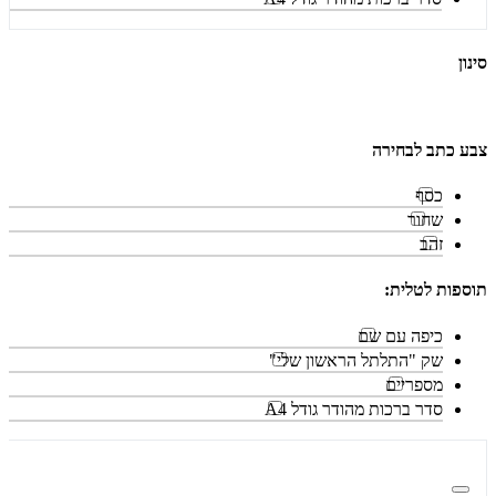
סינון
צבע כתב לבחירה
כסף
שחור
זהב
תוספות לטלית:
כיפה עם שם
שק "התלתל הראשון שלי"
מספריים
סדר ברכות מהודר גודל A4