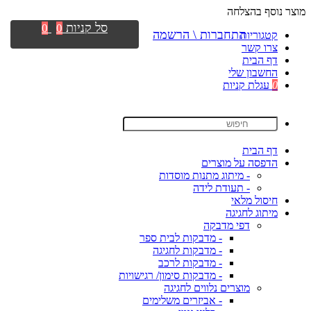
מוצר נוסף בהצלחה
סל קניות
0
0
התחברות \ הרשמה
קטגוריות
צרו קשר
דף הבית
החשבון שלי
0
עגלת קניות
דף הבית
הדפסה על מוצרים
- מיתוג מתנות מוסדות
- תעודת לידה
חיסול מלאי
מיתוג לחגיגה
דפי מדבקה
- מדבקות לבית ספר
- מדבקות לחגיגה
- מדבקות לרכב
- מדבקות סימון/ רגישויות
מוצרים נלווים לחגיגה
- אביזרים משלימים