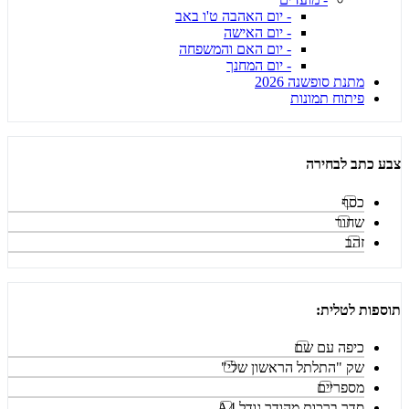
- יום האהבה ט'ו באב
- יום האישה
- יום האם והמשפחה
- יום המחנך
מתנת סופשנה 2026
פיתוח תמונות
צבע כתב לבחירה
כסף
שחור
זהב
תוספות לטלית:
כיפה עם שם
שק "התלתל הראשון שלי"
מספריים
סדר ברכות מהודר גודל A4