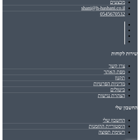
מבצעים
shani@h-hashani.co.il
0545670532
שירות לקוחות
צרו קשר
מפת האתר
תקנון
מדיניות הפרטיות
ביטולים
הצהרת נגישות
החשבון שלי
החשבון שלי
היסטוריית ההזמנות
רשימת תפוצה