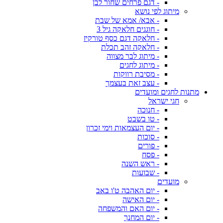
- דגם פרחים שחור לבן
מיתוג לפי נושא
- אבא/ אמא של שבת
- חוגגים חלאקה גיל 3
- חלאקה דגם כסף טורקיז
- חלאקה זהב תכלת
- מיתוג לבר מצווה
- מיתוג לחגים
- מסיבת רווקות
- עצב זאת בעצמך
מתנות לחגים ומועדים
חגי ישראל
- חנוכה
- טו בשבט
- יום העצמאות וימי זכרון
- סוכות
- פורים
- פסח
- ראש השנה
- שבועות
מועדים
- יום האהבה ט'ו באב
- יום האישה
- יום האם והמשפחה
- יום המחנך