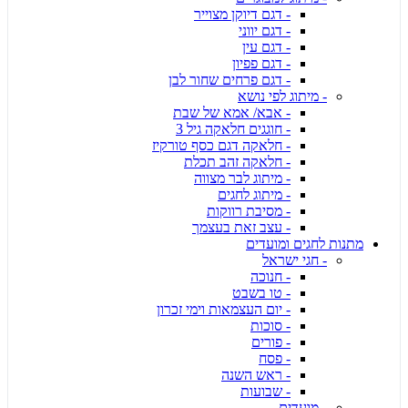
- דגם דיוקן מצוייר
- דגם יווני
- דגם עין
- דגם פפיון
- דגם פרחים שחור לבן
- מיתוג לפי נושא
- אבא/ אמא של שבת
- חוגגים חלאקה גיל 3
- חלאקה דגם כסף טורקיז
- חלאקה זהב תכלת
- מיתוג לבר מצווה
- מיתוג לחגים
- מסיבת רווקות
- עצב זאת בעצמך
מתנות לחגים ומועדים
- חגי ישראל
- חנוכה
- טו בשבט
- יום העצמאות וימי זכרון
- סוכות
- פורים
- פסח
- ראש השנה
- שבועות
- מועדים