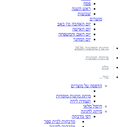
פסח
ראש השנה
שבועות
מועדים
יום האהבה ט'ו באב
יום האישה
יום האם והמשפחה
יום המחנך
מתנת סופשנה 2026
פיתוח תמונות
בלוג
עוד...
הדפסה על מוצרים
מיתוג מתנות מוסדות
תעודת לידה
חיסול מלאי
מיתוג לחגיגה
דפי מדבקה
מדבקות לבית ספר
מדבקות לחגיגה