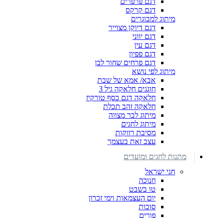
דגם פרפרים
דגם קרקס
מיתוג למבוגרים
דגם דיוקן מצוייר
דגם יווני
דגם עין
דגם פפיון
דגם פרחים שחור לבן
מיתוג לפי נושא
אבא/ אמא של שבת
חוגגים חלאקה גיל 3
חלאקה דגם כסף טורקיז
חלאקה זהב תכלת
מיתוג לבר מצווה
מיתוג לחגים
מסיבת רווקות
עצב זאת בעצמך
מתנות לחגים ומועדים
חגי ישראל
חנוכה
טו בשבט
יום העצמאות וימי זכרון
סוכות
פורים