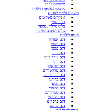
מדבקות לרכב
מדבקות סימון/ רגישויות
מוצרים נלווים לחגיגה
אביזרים משלימים
בלוני גומי
בלוני מיילר / מספר
כלים לעיצוב השולחן
מיתוג לילדים
דגם אפרוח
דגם בליפי
דגם במבי
דגם ברבי
דגם ג'ירף בייבי
דגם דובי
דגם חד קרן
דגם טרקטורים
דגם כדור פורח
דגם כדורגל
דגם ספא
דגם ספארי
דגם ספיידרמן
דגם על חלל
דגם פרפרים
דגם קרקס