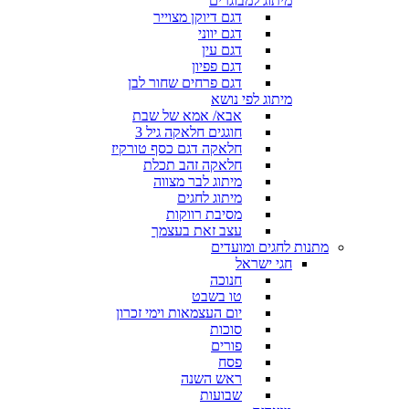
מיתוג למבוגרים
דגם דיוקן מצוייר
דגם יווני
דגם עין
דגם פפיון
דגם פרחים שחור לבן
מיתוג לפי נושא
אבא/ אמא של שבת
חוגגים חלאקה גיל 3
חלאקה דגם כסף טורקיז
חלאקה זהב תכלת
מיתוג לבר מצווה
מיתוג לחגים
מסיבת רווקות
עצב זאת בעצמך
מתנות לחגים ומועדים
חגי ישראל
חנוכה
טו בשבט
יום העצמאות וימי זכרון
סוכות
פורים
פסח
ראש השנה
שבועות