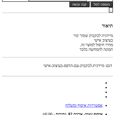
הוספה לסל
קנה עכשיו
תיאור
מיידנית לבקבוק שומר קור
בעיצוב אישי
מחיר חיסול למוצר זה.
תמונה להמחשה בלבד
דגם:
מיידנית-לבקבוק-עם-הדפס-בעיצוב-אישי
אפשרויות איסוף ומשלוח
איסוף עצמי- ארזים 82 ,נתיבות
- ₪0.00