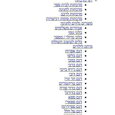
דפי מדבקה
מדבקות לבית ספר
מדבקות לחגיגה
מדבקות לרכב
מדבקות סימון/ רגישויות
מוצרים נלווים לחגיגה
אביזרים משלימים
בלוני גומי
בלוני מיילר / מספר
כלים לעיצוב השולחן
מיתוג לילדים
דגם אפרוח
דגם בליפי
דגם במבי
דגם ברבי
דגם ג'ירף בייבי
דגם דובי
דגם חד קרן
דגם טרקטורים
דגם כדור פורח
דגם כדורגל
דגם ספא
דגם ספארי
דגם ספיידרמן
דגם על חלל