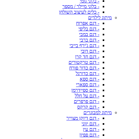
- בלוני גומי
- בלוני מיילר / מספר
- כלים לעיצוב השולחן
מיתוג לילדים
- דגם אפרוח
- דגם בליפי
- דגם במבי
- דגם ברבי
- דגם ג'ירף בייבי
- דגם דובי
- דגם חד קרן
- דגם טרקטורים
- דגם כדור פורח
- דגם כדורגל
- דגם ספא
- דגם ספארי
- דגם ספיידרמן
- דגם על חלל
- דגם פרפרים
- דגם קרקס
מיתוג למבוגרים
- דגם דיוקן מצוייר
- דגם יווני
- דגם עין
- דגם פפיון