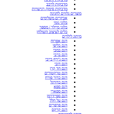
מדבקות לרכב
מדבקות סימון/ רגישויות
מוצרים נלווים לחגיגה
אביזרים משלימים
בלוני גומי
בלוני מיילר / מספר
כלים לעיצוב השולחן
מיתוג לילדים
דגם אפרוח
דגם בליפי
דגם במבי
דגם ברבי
דגם ג'ירף בייבי
דגם דובי
דגם חד קרן
דגם טרקטורים
דגם כדור פורח
דגם כדורגל
דגם ספא
דגם ספארי
דגם ספיידרמן
דגם על חלל
דגם פרפרים
דגם קרקס