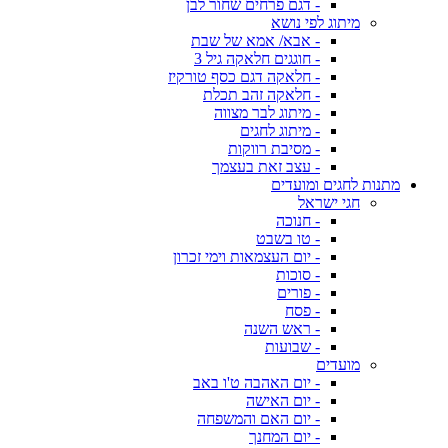
- דגם פרחים שחור לבן
מיתוג לפי נושא
- אבא/ אמא של שבת
- חוגגים חלאקה גיל 3
- חלאקה דגם כסף טורקיז
- חלאקה זהב תכלת
- מיתוג לבר מצווה
- מיתוג לחגים
- מסיבת רווקות
- עצב זאת בעצמך
מתנות לחגים ומועדים
חגי ישראל
- חנוכה
- טו בשבט
- יום העצמאות וימי זכרון
- סוכות
- פורים
- פסח
- ראש השנה
- שבועות
מועדים
- יום האהבה ט'ו באב
- יום האישה
- יום האם והמשפחה
- יום המחנך