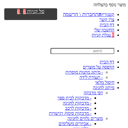
מוצר נוסף בהצלחה
סל קניות
0
0
התחברות \ הרשמה
קטגוריות
צרו קשר
דף הבית
החשבון שלי
0
עגלת קניות
דף הבית
הדפסה על מוצרים
- מיתוג מתנות מוסדות
- תעודת לידה
חיסול מלאי
מיתוג לחגיגה
דפי מדבקה
- מדבקות לבית ספר
- מדבקות לחגיגה
- מדבקות לרכב
- מדבקות סימון/ רגישויות
מוצרים נלווים לחגיגה
- אביזרים משלימים