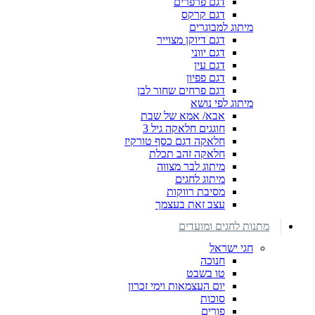
דגם פרפרים
דגם קרקס
מיתוג למבוגרים
דגם דיוקן מצוייר
דגם יווני
דגם עין
דגם פפיון
דגם פרחים שחור לבן
מיתוג לפי נושא
אבא/ אמא של שבת
חוגגים חלאקה גיל 3
חלאקה דגם כסף טורקיז
חלאקה זהב תכלת
מיתוג לבר מצווה
מיתוג לחגים
מסיבת רווקות
עצב זאת בעצמך
מתנות לחגים ומועדים
חגי ישראל
חנוכה
טו בשבט
יום העצמאות וימי זכרון
סוכות
פורים