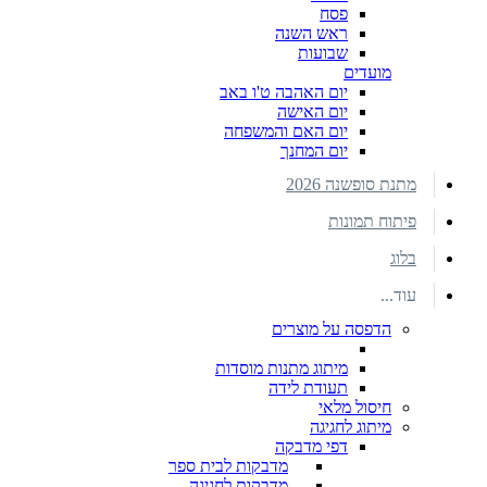
פסח
ראש השנה
שבועות
מועדים
יום האהבה ט'ו באב
יום האישה
יום האם והמשפחה
יום המחנך
מתנת סופשנה 2026
פיתוח תמונות
בלוג
עוד...
הדפסה על מוצרים
מיתוג מתנות מוסדות
תעודת לידה
חיסול מלאי
מיתוג לחגיגה
דפי מדבקה
מדבקות לבית ספר
מדבקות לחגיגה