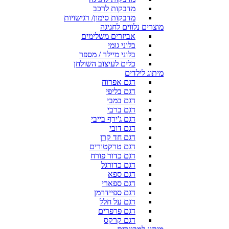
מדבקות לרכב
מדבקות סימון/ רגישויות
מוצרים נלווים לחגיגה
אביזרים משלימים
בלוני גומי
בלוני מיילר / מספר
כלים לעיצוב השולחן
מיתוג לילדים
דגם אפרוח
דגם בליפי
דגם במבי
דגם ברבי
דגם ג'ירף בייבי
דגם דובי
דגם חד קרן
דגם טרקטורים
דגם כדור פורח
דגם כדורגל
דגם ספא
דגם ספארי
דגם ספיידרמן
דגם על חלל
דגם פרפרים
דגם קרקס