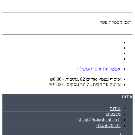
דגם:
מטפחת פסח
אפשרויות איסוף ומשלוח
איסוף עצמי- ארזים 82 ,נתיבות
- ₪0.00
צ`יטה עד הבית - 7 ימי עסקים
- ₪35.00
אודות
אודות
מבצעים
shani@h-hashani.co.il
0545670532