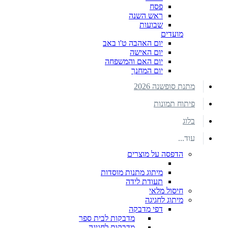
פסח
ראש השנה
שבועות
מועדים
יום האהבה ט'ו באב
יום האישה
יום האם והמשפחה
יום המחנך
מתנת סופשנה 2026
פיתוח תמונות
בלוג
עוד...
הדפסה על מוצרים
מיתוג מתנות מוסדות
תעודת לידה
חיסול מלאי
מיתוג לחגיגה
דפי מדבקה
מדבקות לבית ספר
מדבקות לחגיגה