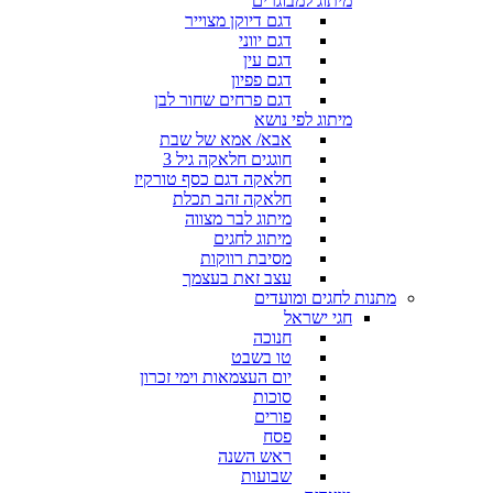
מיתוג למבוגרים
דגם דיוקן מצוייר
דגם יווני
דגם עין
דגם פפיון
דגם פרחים שחור לבן
מיתוג לפי נושא
אבא/ אמא של שבת
חוגגים חלאקה גיל 3
חלאקה דגם כסף טורקיז
חלאקה זהב תכלת
מיתוג לבר מצווה
מיתוג לחגים
מסיבת רווקות
עצב זאת בעצמך
מתנות לחגים ומועדים
חגי ישראל
חנוכה
טו בשבט
יום העצמאות וימי זכרון
סוכות
פורים
פסח
ראש השנה
שבועות