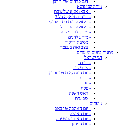
- דגם פרחים שחור לבן
מיתוג לפי נושא
- אבא/ אמא של שבת
- חוגגים חלאקה גיל 3
- חלאקה דגם כסף טורקיז
- חלאקה זהב תכלת
- מיתוג לבר מצווה
- מיתוג לחגים
- מסיבת רווקות
- עצב זאת בעצמך
מתנות לחגים ומועדים
חגי ישראל
- חנוכה
- טו בשבט
- יום העצמאות וימי זכרון
- סוכות
- פורים
- פסח
- ראש השנה
- שבועות
מועדים
- יום האהבה ט'ו באב
- יום האישה
- יום האם והמשפחה
- יום המחנך