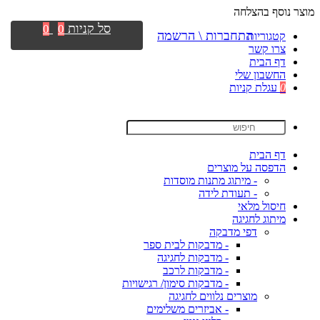
מוצר נוסף בהצלחה
סל קניות
0
0
התחברות \ הרשמה
קטגוריות
צרו קשר
דף הבית
החשבון שלי
0
עגלת קניות
דף הבית
הדפסה על מוצרים
- מיתוג מתנות מוסדות
- תעודת לידה
חיסול מלאי
מיתוג לחגיגה
דפי מדבקה
- מדבקות לבית ספר
- מדבקות לחגיגה
- מדבקות לרכב
- מדבקות סימון/ רגישויות
מוצרים נלווים לחגיגה
- אביזרים משלימים