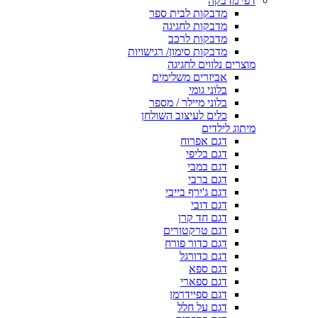
דפי מדבקה
מדבקות לבית ספר
מדבקות לחגיגה
מדבקות לרכב
מדבקות סימון/ רגישויות
מוצרים נלווים לחגיגה
אביזרים משלימים
בלוני גומי
בלוני מיילר / מספר
כלים לעיצוב השולחן
מיתוג לילדים
דגם אפרוח
דגם בליפי
דגם במבי
דגם ברבי
דגם ג'ירף בייבי
דגם דובי
דגם חד קרן
דגם טרקטורים
דגם כדור פורח
דגם כדורגל
דגם ספא
דגם ספארי
דגם ספיידרמן
דגם על חלל