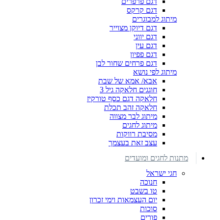
דגם פרפרים
דגם קרקס
מיתוג למבוגרים
דגם דיוקן מצוייר
דגם יווני
דגם עין
דגם פפיון
דגם פרחים שחור לבן
מיתוג לפי נושא
אבא/ אמא של שבת
חוגגים חלאקה גיל 3
חלאקה דגם כסף טורקיז
חלאקה זהב תכלת
מיתוג לבר מצווה
מיתוג לחגים
מסיבת רווקות
עצב זאת בעצמך
מתנות לחגים ומועדים
חגי ישראל
חנוכה
טו בשבט
יום העצמאות וימי זכרון
סוכות
פורים