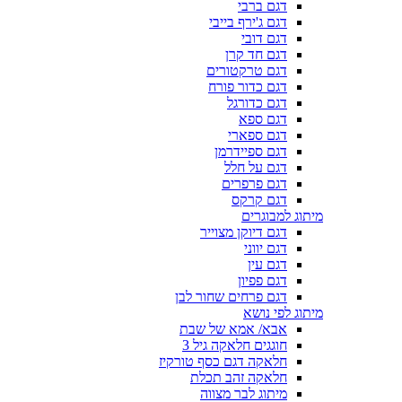
דגם ברבי
דגם ג'ירף בייבי
דגם דובי
דגם חד קרן
דגם טרקטורים
דגם כדור פורח
דגם כדורגל
דגם ספא
דגם ספארי
דגם ספיידרמן
דגם על חלל
דגם פרפרים
דגם קרקס
מיתוג למבוגרים
דגם דיוקן מצוייר
דגם יווני
דגם עין
דגם פפיון
דגם פרחים שחור לבן
מיתוג לפי נושא
אבא/ אמא של שבת
חוגגים חלאקה גיל 3
חלאקה דגם כסף טורקיז
חלאקה זהב תכלת
מיתוג לבר מצווה