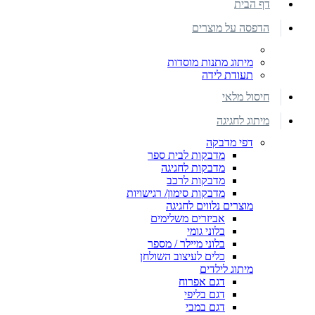
דף הבית
הדפסה על מוצרים
מיתוג מתנות מוסדות
תעודת לידה
חיסול מלאי
מיתוג לחגיגה
דפי מדבקה
מדבקות לבית ספר
מדבקות לחגיגה
מדבקות לרכב
מדבקות סימון/ רגישויות
מוצרים נלווים לחגיגה
אביזרים משלימים
בלוני גומי
בלוני מיילר / מספר
כלים לעיצוב השולחן
מיתוג לילדים
דגם אפרוח
דגם בליפי
דגם במבי