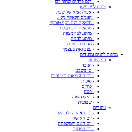
- דגם פרחים שחור לבן
מיתוג לפי נושא
- אבא/ אמא של שבת
- חוגגים חלאקה גיל 3
- חלאקה דגם כסף טורקיז
- חלאקה זהב תכלת
- מיתוג לבר מצווה
- מיתוג לחגים
- מסיבת רווקות
- עצב זאת בעצמך
מתנות לחגים ומועדים
חגי ישראל
- חנוכה
- טו בשבט
- יום העצמאות וימי זכרון
- סוכות
- פורים
- פסח
- ראש השנה
- שבועות
מועדים
- יום האהבה ט'ו באב
- יום האישה
- יום האם והמשפחה
- יום המחנך