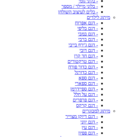
- בלוני גומי
- בלוני מיילר / מספר
- כלים לעיצוב השולחן
מיתוג לילדים
- דגם אפרוח
- דגם בליפי
- דגם במבי
- דגם ברבי
- דגם ג'ירף בייבי
- דגם דובי
- דגם חד קרן
- דגם טרקטורים
- דגם כדור פורח
- דגם כדורגל
- דגם ספא
- דגם ספארי
- דגם ספיידרמן
- דגם על חלל
- דגם פרפרים
- דגם קרקס
מיתוג למבוגרים
- דגם דיוקן מצוייר
- דגם יווני
- דגם עין
- דגם פפיון