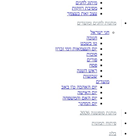
מיתוג לחגים
מסיבת רווקות
עצב זאת בעצמך
מתנות לחגים ומועדים
חגי ישראל
חנוכה
טו בשבט
יום העצמאות וימי זכרון
סוכות
פורים
פסח
ראש השנה
שבועות
מועדים
יום האהבה ט'ו באב
יום האישה
יום האם והמשפחה
יום המחנך
מתנת סופשנה 2026
פיתוח תמונות
בלוג