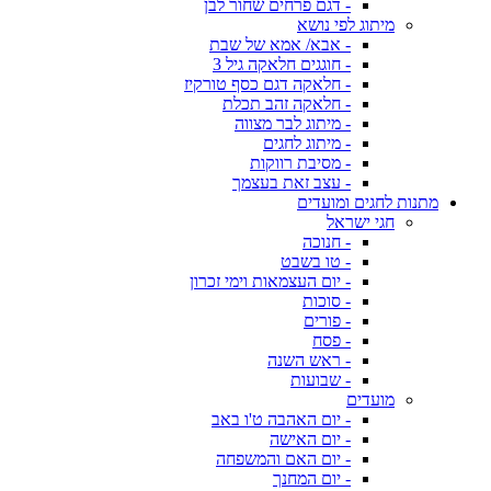
- דגם פרחים שחור לבן
מיתוג לפי נושא
- אבא/ אמא של שבת
- חוגגים חלאקה גיל 3
- חלאקה דגם כסף טורקיז
- חלאקה זהב תכלת
- מיתוג לבר מצווה
- מיתוג לחגים
- מסיבת רווקות
- עצב זאת בעצמך
מתנות לחגים ומועדים
חגי ישראל
- חנוכה
- טו בשבט
- יום העצמאות וימי זכרון
- סוכות
- פורים
- פסח
- ראש השנה
- שבועות
מועדים
- יום האהבה ט'ו באב
- יום האישה
- יום האם והמשפחה
- יום המחנך