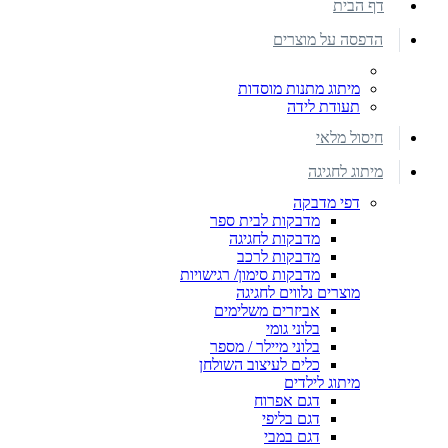
דף הבית
הדפסה על מוצרים
מיתוג מתנות מוסדות
תעודת לידה
חיסול מלאי
מיתוג לחגיגה
דפי מדבקה
מדבקות לבית ספר
מדבקות לחגיגה
מדבקות לרכב
מדבקות סימון/ רגישויות
מוצרים נלווים לחגיגה
אביזרים משלימים
בלוני גומי
בלוני מיילר / מספר
כלים לעיצוב השולחן
מיתוג לילדים
דגם אפרוח
דגם בליפי
דגם במבי