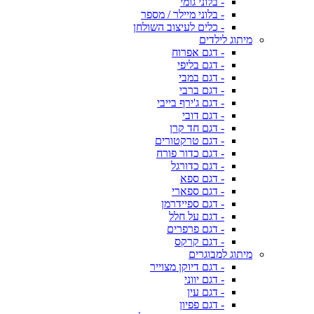
- בלוני גומי
- בלוני מיילר / מספר
- כלים לעיצוב השולחן
מיתוג לילדים
- דגם אפרוח
- דגם בליפי
- דגם במבי
- דגם ברבי
- דגם ג'ירף בייבי
- דגם דובי
- דגם חד קרן
- דגם טרקטורים
- דגם כדור פורח
- דגם כדורגל
- דגם ספא
- דגם ספארי
- דגם ספיידרמן
- דגם על חלל
- דגם פרפרים
- דגם קרקס
מיתוג למבוגרים
- דגם דיוקן מצוייר
- דגם יווני
- דגם עין
- דגם פפיון