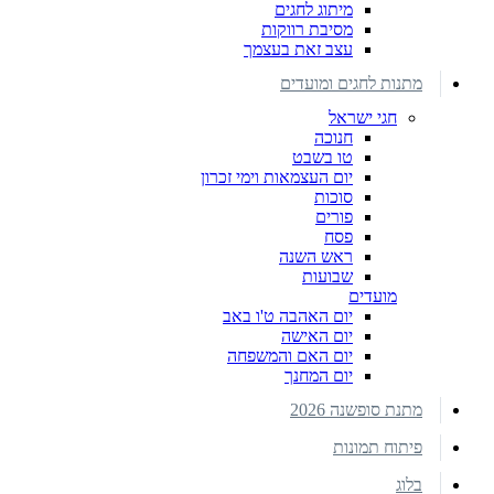
מיתוג לחגים
מסיבת רווקות
עצב זאת בעצמך
מתנות לחגים ומועדים
חגי ישראל
חנוכה
טו בשבט
יום העצמאות וימי זכרון
סוכות
פורים
פסח
ראש השנה
שבועות
מועדים
יום האהבה ט'ו באב
יום האישה
יום האם והמשפחה
יום המחנך
מתנת סופשנה 2026
פיתוח תמונות
בלוג