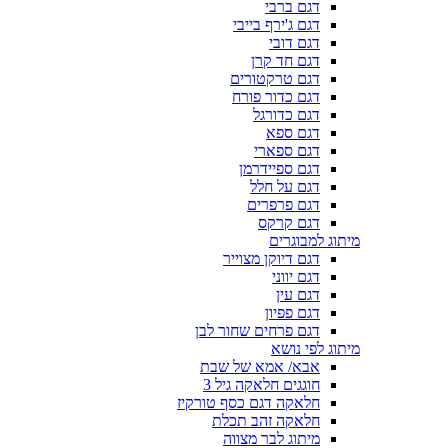
דגם ברבי
דגם ג'ירף בייבי
דגם דובי
דגם חד קרן
דגם טרקטורים
דגם כדור פורח
דגם כדורגל
דגם ספא
דגם ספארי
דגם ספיידרמן
דגם על חלל
דגם פרפרים
דגם קרקס
מיתוג למבוגרים
דגם דיוקן מצוייר
דגם יווני
דגם עין
דגם פפיון
דגם פרחים שחור לבן
מיתוג לפי נושא
אבא/ אמא של שבת
חוגגים חלאקה גיל 3
חלאקה דגם כסף טורקיז
חלאקה זהב תכלת
מיתוג לבר מצווה