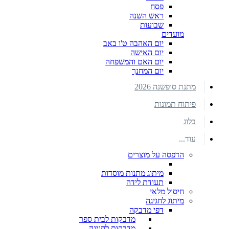
פסח
ראש השנה
שבועות
מועדים
יום האהבה ט'ו באב
יום האישה
יום האם והמשפחה
יום המחנך
מתנת סופשנה 2026
פיתוח תמונות
בלוג
עוד...
הדפסה על מוצרים
מיתוג מתנות מוסדות
תעודת לידה
חיסול מלאי
מיתוג לחגיגה
דפי מדבקה
מדבקות לבית ספר
מדבקות לחגיגה