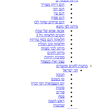
מיתוג למבוגרים
דגם דיוקן מצוייר
דגם יווני
דגם עין
דגם פפיון
דגם פרחים שחור לבן
מיתוג לפי נושא
אבא/ אמא של שבת
חוגגים חלאקה גיל 3
חלאקה דגם כסף טורקיז
חלאקה זהב תכלת
מיתוג לבר מצווה
מיתוג לחגים
מסיבת רווקות
עצב זאת בעצמך
מתנות לחגים ומועדים
חגי ישראל
חנוכה
טו בשבט
יום העצמאות וימי זכרון
סוכות
פורים
פסח
ראש השנה
שבועות