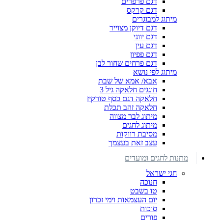
דגם פרפרים
דגם קרקס
מיתוג למבוגרים
דגם דיוקן מצוייר
דגם יווני
דגם עין
דגם פפיון
דגם פרחים שחור לבן
מיתוג לפי נושא
אבא/ אמא של שבת
חוגגים חלאקה גיל 3
חלאקה דגם כסף טורקיז
חלאקה זהב תכלת
מיתוג לבר מצווה
מיתוג לחגים
מסיבת רווקות
עצב זאת בעצמך
מתנות לחגים ומועדים
חגי ישראל
חנוכה
טו בשבט
יום העצמאות וימי זכרון
סוכות
פורים