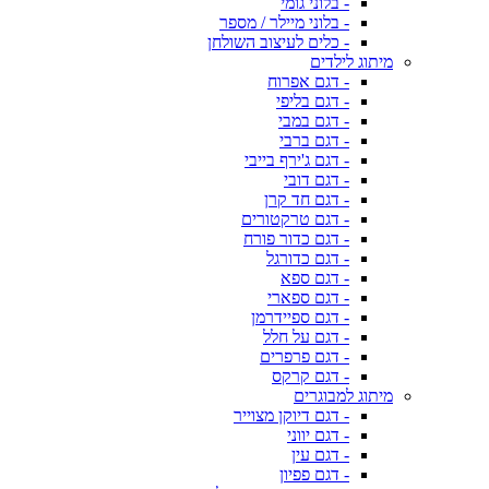
- בלוני גומי
- בלוני מיילר / מספר
- כלים לעיצוב השולחן
מיתוג לילדים
- דגם אפרוח
- דגם בליפי
- דגם במבי
- דגם ברבי
- דגם ג'ירף בייבי
- דגם דובי
- דגם חד קרן
- דגם טרקטורים
- דגם כדור פורח
- דגם כדורגל
- דגם ספא
- דגם ספארי
- דגם ספיידרמן
- דגם על חלל
- דגם פרפרים
- דגם קרקס
מיתוג למבוגרים
- דגם דיוקן מצוייר
- דגם יווני
- דגם עין
- דגם פפיון