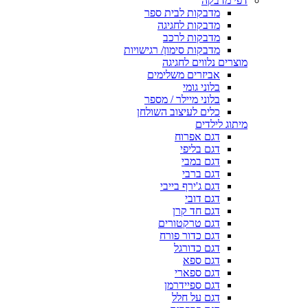
דפי מדבקה
מדבקות לבית ספר
מדבקות לחגיגה
מדבקות לרכב
מדבקות סימון/ רגישויות
מוצרים נלווים לחגיגה
אביזרים משלימים
בלוני גומי
בלוני מיילר / מספר
כלים לעיצוב השולחן
מיתוג לילדים
דגם אפרוח
דגם בליפי
דגם במבי
דגם ברבי
דגם ג'ירף בייבי
דגם דובי
דגם חד קרן
דגם טרקטורים
דגם כדור פורח
דגם כדורגל
דגם ספא
דגם ספארי
דגם ספיידרמן
דגם על חלל