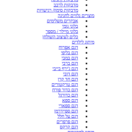
מדבקות לרכב
מדבקות סימון/ רגישויות
מוצרים נלווים לחגיגה
אביזרים משלימים
בלוני גומי
בלוני מיילר / מספר
כלים לעיצוב השולחן
מיתוג לילדים
דגם אפרוח
דגם בליפי
דגם במבי
דגם ברבי
דגם ג'ירף בייבי
דגם דובי
דגם חד קרן
דגם טרקטורים
דגם כדור פורח
דגם כדורגל
דגם ספא
דגם ספארי
דגם ספיידרמן
דגם על חלל
דגם פרפרים
דגם קרקס