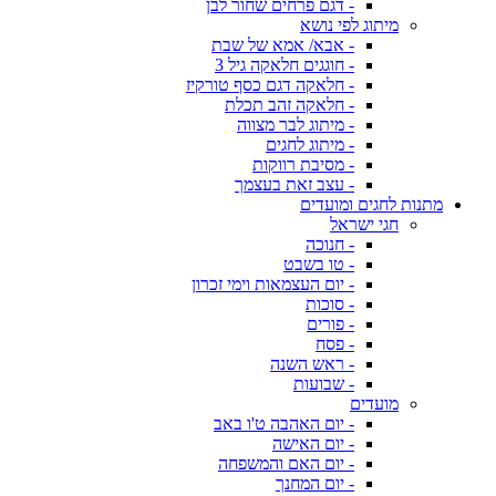
- דגם פרחים שחור לבן
מיתוג לפי נושא
- אבא/ אמא של שבת
- חוגגים חלאקה גיל 3
- חלאקה דגם כסף טורקיז
- חלאקה זהב תכלת
- מיתוג לבר מצווה
- מיתוג לחגים
- מסיבת רווקות
- עצב זאת בעצמך
מתנות לחגים ומועדים
חגי ישראל
- חנוכה
- טו בשבט
- יום העצמאות וימי זכרון
- סוכות
- פורים
- פסח
- ראש השנה
- שבועות
מועדים
- יום האהבה ט'ו באב
- יום האישה
- יום האם והמשפחה
- יום המחנך