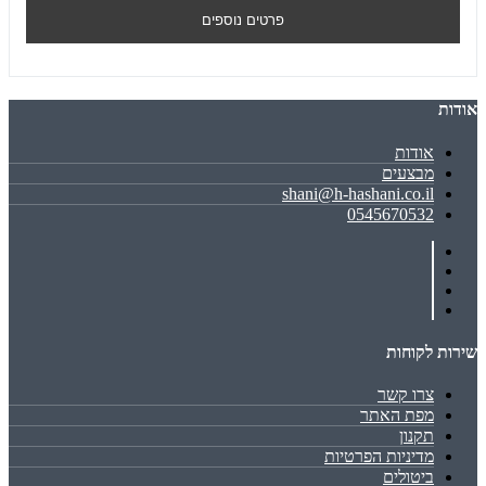
פרטים נוספים
אודות
אודות
מבצעים
shani@h-hashani.co.il
0545670532
שירות לקוחות
צרו קשר
מפת האתר
תקנון
מדיניות הפרטיות
ביטולים