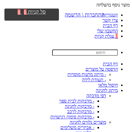
מוצר נוסף בהצלחה
סל קניות
0
0
התחברות \ הרשמה
קטגוריות
צרו קשר
דף הבית
החשבון שלי
0
עגלת קניות
דף הבית
הדפסה על מוצרים
- מיתוג מתנות מוסדות
- תעודת לידה
חיסול מלאי
מיתוג לחגיגה
דפי מדבקה
- מדבקות לבית ספר
- מדבקות לחגיגה
- מדבקות לרכב
- מדבקות סימון/ רגישויות
מוצרים נלווים לחגיגה
- אביזרים משלימים