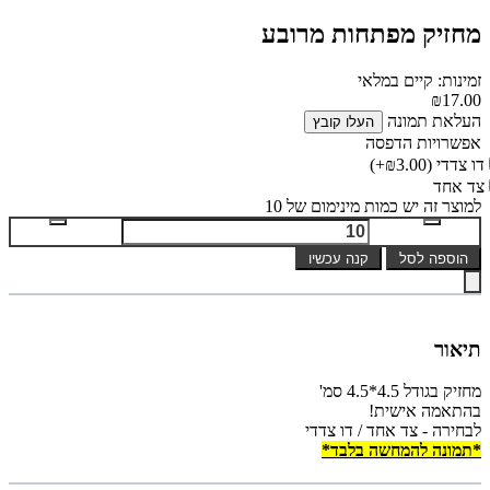
מחזיק מפתחות מרובע
זמינות: קיים במלאי
₪17.00
העלאת תמונה
העלו קובץ
אפשרויות הדפסה
דו צדדי
(₪3.00+)
צד אחד
למוצר זה יש כמות מינימום של 10
הוספה לסל
קנה עכשיו
תיאור
מחזיק בגודל 4.5*4.5 סמ'
בהתאמה אישית!
לבחירה - צד אחד / דו צדדי
*תמונה להמחשה בלבד*