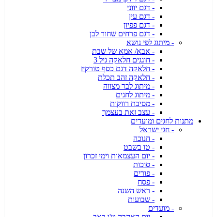
- דגם יווני
- דגם עין
- דגם פפיון
- דגם פרחים שחור לבן
- מיתוג לפי נושא
- אבא/ אמא של שבת
- חוגגים חלאקה גיל 3
- חלאקה דגם כסף טורקיז
- חלאקה זהב תכלת
- מיתוג לבר מצווה
- מיתוג לחגים
- מסיבת רווקות
- עצב זאת בעצמך
מתנות לחגים ומועדים
- חגי ישראל
- חנוכה
- טו בשבט
- יום העצמאות וימי זכרון
- סוכות
- פורים
- פסח
- ראש השנה
- שבועות
- מועדים
- יום האהבה ט'ו באב