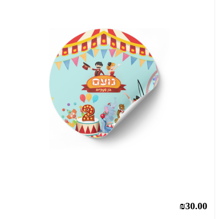
₪30.00