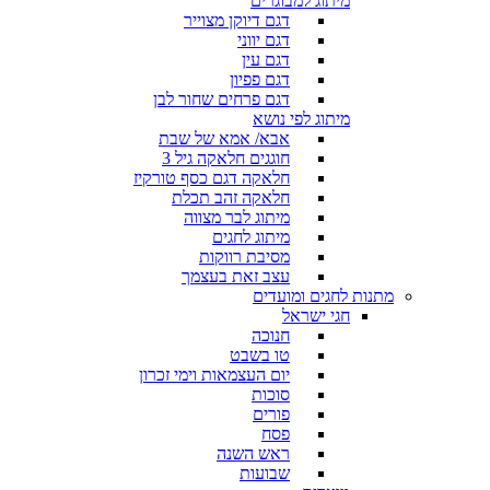
מיתוג למבוגרים
דגם דיוקן מצוייר
דגם יווני
דגם עין
דגם פפיון
דגם פרחים שחור לבן
מיתוג לפי נושא
אבא/ אמא של שבת
חוגגים חלאקה גיל 3
חלאקה דגם כסף טורקיז
חלאקה זהב תכלת
מיתוג לבר מצווה
מיתוג לחגים
מסיבת רווקות
עצב זאת בעצמך
מתנות לחגים ומועדים
חגי ישראל
חנוכה
טו בשבט
יום העצמאות וימי זכרון
סוכות
פורים
פסח
ראש השנה
שבועות