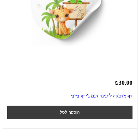
₪30.00
דף מדבקה לחגיגה דגם ג'ירף בייבי
הוספה לסל