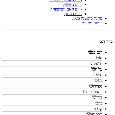
- יום האישה
- יום האם והמשפחה
- יום המחנך
מתנת סופשנה 2026
פיתוח תמונות
בחר דגם
דגם במבי
ספא
חלאקה
על חלל
ספארי
בליפי
ספיידרמן
במצולות הים
כדורגל
ברבי
קרקס
טרקטורים