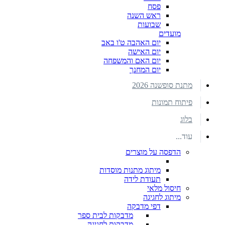
פסח
ראש השנה
שבועות
מועדים
יום האהבה ט'ו באב
יום האישה
יום האם והמשפחה
יום המחנך
מתנת סופשנה 2026
פיתוח תמונות
בלוג
עוד...
הדפסה על מוצרים
מיתוג מתנות מוסדות
תעודת לידה
חיסול מלאי
מיתוג לחגיגה
דפי מדבקה
מדבקות לבית ספר
מדבקות לחגיגה