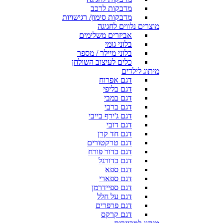
מדבקות לרכב
מדבקות סימון/ רגישויות
מוצרים נלווים לחגיגה
אביזרים משלימים
בלוני גומי
בלוני מיילר / מספר
כלים לעיצוב השולחן
מיתוג לילדים
דגם אפרוח
דגם בליפי
דגם במבי
דגם ברבי
דגם ג'ירף בייבי
דגם דובי
דגם חד קרן
דגם טרקטורים
דגם כדור פורח
דגם כדורגל
דגם ספא
דגם ספארי
דגם ספיידרמן
דגם על חלל
דגם פרפרים
דגם קרקס