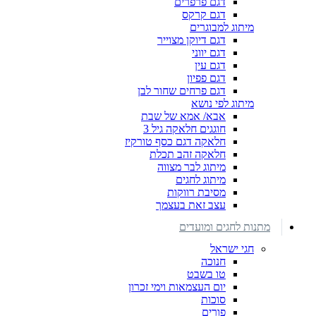
דגם פרפרים
דגם קרקס
מיתוג למבוגרים
דגם דיוקן מצוייר
דגם יווני
דגם עין
דגם פפיון
דגם פרחים שחור לבן
מיתוג לפי נושא
אבא/ אמא של שבת
חוגגים חלאקה גיל 3
חלאקה דגם כסף טורקיז
חלאקה זהב תכלת
מיתוג לבר מצווה
מיתוג לחגים
מסיבת רווקות
עצב זאת בעצמך
מתנות לחגים ומועדים
חגי ישראל
חנוכה
טו בשבט
יום העצמאות וימי זכרון
סוכות
פורים