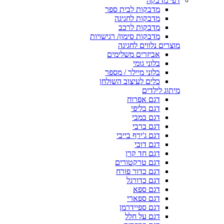
דפי מדבקה
מדבקות לבית ספר
מדבקות לחגיגה
מדבקות לרכב
מדבקות סימון/ רגישויות
מוצרים נלווים לחגיגה
אביזרים משלימים
בלוני גומי
בלוני מיילר / מספר
כלים לעיצוב השולחן
מיתוג לילדים
דגם אפרוח
דגם בליפי
דגם במבי
דגם ברבי
דגם ג'ירף בייבי
דגם דובי
דגם חד קרן
דגם טרקטורים
דגם כדור פורח
דגם כדורגל
דגם ספא
דגם ספארי
דגם ספיידרמן
דגם על חלל