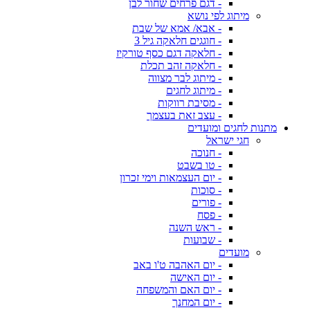
- דגם פרחים שחור לבן
מיתוג לפי נושא
- אבא/ אמא של שבת
- חוגגים חלאקה גיל 3
- חלאקה דגם כסף טורקיז
- חלאקה זהב תכלת
- מיתוג לבר מצווה
- מיתוג לחגים
- מסיבת רווקות
- עצב זאת בעצמך
מתנות לחגים ומועדים
חגי ישראל
- חנוכה
- טו בשבט
- יום העצמאות וימי זכרון
- סוכות
- פורים
- פסח
- ראש השנה
- שבועות
מועדים
- יום האהבה ט'ו באב
- יום האישה
- יום האם והמשפחה
- יום המחנך