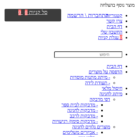
מוצר נוסף בהצלחה
סל קניות
0
0
התחברות \ הרשמה
קטגוריות
צרו קשר
דף הבית
החשבון שלי
0
עגלת קניות
דף הבית
הדפסה על מוצרים
- מיתוג מתנות מוסדות
- תעודת לידה
חיסול מלאי
מיתוג לחגיגה
דפי מדבקה
- מדבקות לבית ספר
- מדבקות לחגיגה
- מדבקות לרכב
- מדבקות סימון/ רגישויות
מוצרים נלווים לחגיגה
- אביזרים משלימים