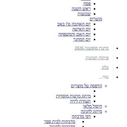
פסח
ראש השנה
שבועות
מועדים
יום האהבה ט'ו באב
יום האישה
יום האם והמשפחה
יום המחנך
מתנת סופשנה 2026
פיתוח תמונות
בלוג
עוד...
הדפסה על מוצרים
מיתוג מתנות מוסדות
תעודת לידה
חיסול מלאי
מיתוג לחגיגה
דפי מדבקה
מדבקות לבית ספר
מדבקות לחגיגה