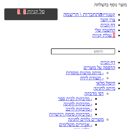
מוצר נוסף בהצלחה
סל קניות
0
0
התחברות \ הרשמה
קטגוריות
צרו קשר
דף הבית
החשבון שלי
0
עגלת קניות
דף הבית
הדפסה על מוצרים
- מיתוג מתנות מוסדות
- תעודת לידה
חיסול מלאי
מיתוג לחגיגה
דפי מדבקה
- מדבקות לבית ספר
- מדבקות לחגיגה
- מדבקות לרכב
- מדבקות סימון/ רגישויות
מוצרים נלווים לחגיגה
- אביזרים משלימים