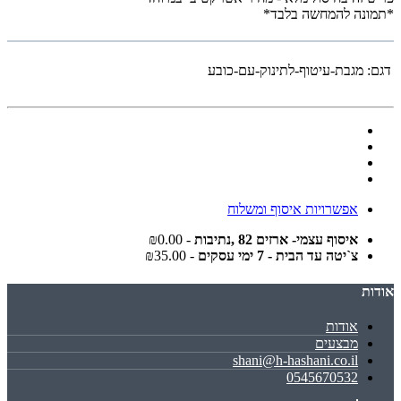
*תמונה להמחשה בלבד*
דגם:
מגבת-עיטוף-לתינוק-עם-כובע
אפשרויות איסוף ומשלוח
איסוף עצמי- ארזים 82 ,נתיבות
- ₪0.00
צ`יטה עד הבית - 7 ימי עסקים
- ₪35.00
אודות
אודות
מבצעים
shani@h-hashani.co.il
0545670532