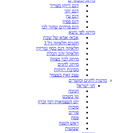
מיתוג למבוגרים
דגם דיוקן מצוייר
דגם יווני
דגם עין
דגם פפיון
דגם פרחים שחור לבן
מיתוג לפי נושא
אבא/ אמא של שבת
חוגגים חלאקה גיל 3
חלאקה דגם כסף טורקיז
חלאקה זהב תכלת
מיתוג לבר מצווה
מיתוג לחגים
מסיבת רווקות
עצב זאת בעצמך
מתנות לחגים ומועדים
חגי ישראל
חנוכה
טו בשבט
יום העצמאות וימי זכרון
סוכות
פורים
פסח
ראש השנה
שבועות