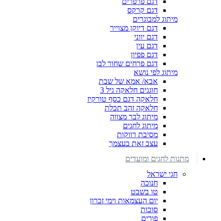
דגם פרפרים
דגם קרקס
מיתוג למבוגרים
דגם דיוקן מצוייר
דגם יווני
דגם עין
דגם פפיון
דגם פרחים שחור לבן
מיתוג לפי נושא
אבא/ אמא של שבת
חוגגים חלאקה גיל 3
חלאקה דגם כסף טורקיז
חלאקה זהב תכלת
מיתוג לבר מצווה
מיתוג לחגים
מסיבת רווקות
עצב זאת בעצמך
מתנות לחגים ומועדים
חגי ישראל
חנוכה
טו בשבט
יום העצמאות וימי זכרון
סוכות
פורים