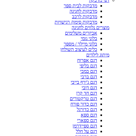
דפי מדבקה
מדבקות לבית ספר
מדבקות לחגיגה
מדבקות לרכב
מדבקות סימון/ רגישויות
מוצרים נלווים לחגיגה
אביזרים משלימים
בלוני גומי
בלוני מיילר / מספר
כלים לעיצוב השולחן
מיתוג לילדים
דגם אפרוח
דגם בליפי
דגם במבי
דגם ברבי
דגם ג'ירף בייבי
דגם דובי
דגם חד קרן
דגם טרקטורים
דגם כדור פורח
דגם כדורגל
דגם ספא
דגם ספארי
דגם ספיידרמן
דגם על חלל