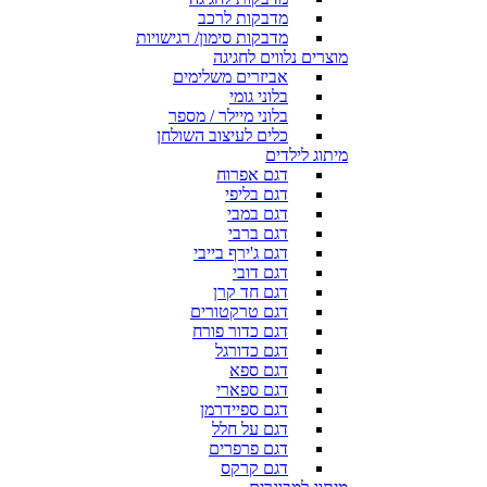
מדבקות לרכב
מדבקות סימון/ רגישויות
מוצרים נלווים לחגיגה
אביזרים משלימים
בלוני גומי
בלוני מיילר / מספר
כלים לעיצוב השולחן
מיתוג לילדים
דגם אפרוח
דגם בליפי
דגם במבי
דגם ברבי
דגם ג'ירף בייבי
דגם דובי
דגם חד קרן
דגם טרקטורים
דגם כדור פורח
דגם כדורגל
דגם ספא
דגם ספארי
דגם ספיידרמן
דגם על חלל
דגם פרפרים
דגם קרקס