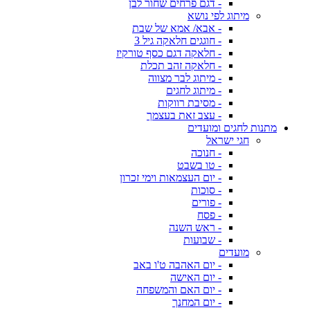
- דגם פרחים שחור לבן
מיתוג לפי נושא
- אבא/ אמא של שבת
- חוגגים חלאקה גיל 3
- חלאקה דגם כסף טורקיז
- חלאקה זהב תכלת
- מיתוג לבר מצווה
- מיתוג לחגים
- מסיבת רווקות
- עצב זאת בעצמך
מתנות לחגים ומועדים
חגי ישראל
- חנוכה
- טו בשבט
- יום העצמאות וימי זכרון
- סוכות
- פורים
- פסח
- ראש השנה
- שבועות
מועדים
- יום האהבה ט'ו באב
- יום האישה
- יום האם והמשפחה
- יום המחנך