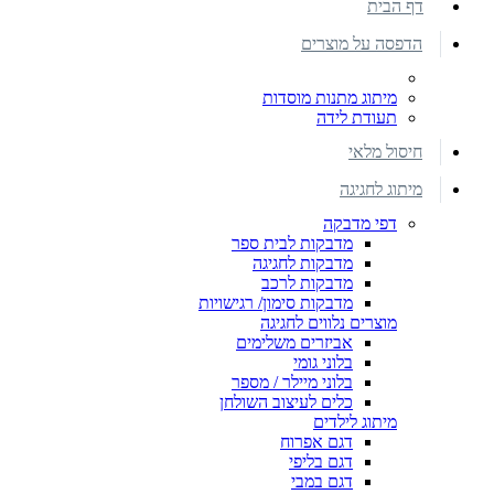
דף הבית
הדפסה על מוצרים
מיתוג מתנות מוסדות
תעודת לידה
חיסול מלאי
מיתוג לחגיגה
דפי מדבקה
מדבקות לבית ספר
מדבקות לחגיגה
מדבקות לרכב
מדבקות סימון/ רגישויות
מוצרים נלווים לחגיגה
אביזרים משלימים
בלוני גומי
בלוני מיילר / מספר
כלים לעיצוב השולחן
מיתוג לילדים
דגם אפרוח
דגם בליפי
דגם במבי