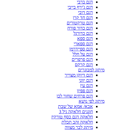
דגם ברבי
דגם ג'ירף בייבי
דגם דובי
דגם חד קרן
דגם טרקטורים
דגם כדור פורח
דגם כדורגל
דגם ספא
דגם ספארי
דגם ספיידרמן
דגם על חלל
דגם פרפרים
דגם קרקס
מיתוג למבוגרים
דגם דיוקן מצוייר
דגם יווני
דגם עין
דגם פפיון
דגם פרחים שחור לבן
מיתוג לפי נושא
אבא/ אמא של שבת
חוגגים חלאקה גיל 3
חלאקה דגם כסף טורקיז
חלאקה זהב תכלת
מיתוג לבר מצווה