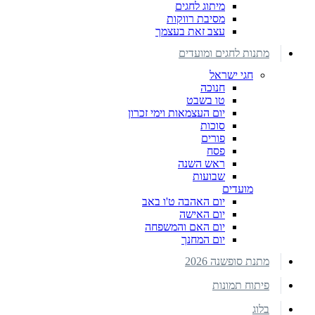
מיתוג לחגים
מסיבת רווקות
עצב זאת בעצמך
מתנות לחגים ומועדים
חגי ישראל
חנוכה
טו בשבט
יום העצמאות וימי זכרון
סוכות
פורים
פסח
ראש השנה
שבועות
מועדים
יום האהבה ט'ו באב
יום האישה
יום האם והמשפחה
יום המחנך
מתנת סופשנה 2026
פיתוח תמונות
בלוג