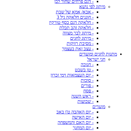
- דגם פרחים שחור לבן
מיתוג לפי נושא
- אבא/ אמא של שבת
- חוגגים חלאקה גיל 3
- חלאקה דגם כסף טורקיז
- חלאקה זהב תכלת
- מיתוג לבר מצווה
- מיתוג לחגים
- מסיבת רווקות
- עצב זאת בעצמך
מתנות לחגים ומועדים
חגי ישראל
- חנוכה
- טו בשבט
- יום העצמאות וימי זכרון
- סוכות
- פורים
- פסח
- ראש השנה
- שבועות
מועדים
- יום האהבה ט'ו באב
- יום האישה
- יום האם והמשפחה
- יום המחנך