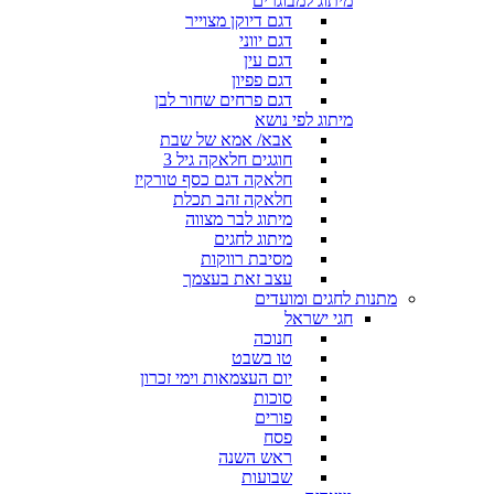
מיתוג למבוגרים
דגם דיוקן מצוייר
דגם יווני
דגם עין
דגם פפיון
דגם פרחים שחור לבן
מיתוג לפי נושא
אבא/ אמא של שבת
חוגגים חלאקה גיל 3
חלאקה דגם כסף טורקיז
חלאקה זהב תכלת
מיתוג לבר מצווה
מיתוג לחגים
מסיבת רווקות
עצב זאת בעצמך
מתנות לחגים ומועדים
חגי ישראל
חנוכה
טו בשבט
יום העצמאות וימי זכרון
סוכות
פורים
פסח
ראש השנה
שבועות