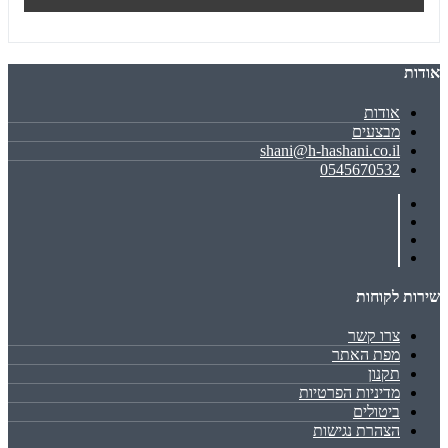
אודות
אודות
מבצעים
shani@h-hashani.co.il
0545670532
שירות לקוחות
צרו קשר
מפת האתר
תקנון
מדיניות הפרטיות
ביטולים
הצהרת נגישות