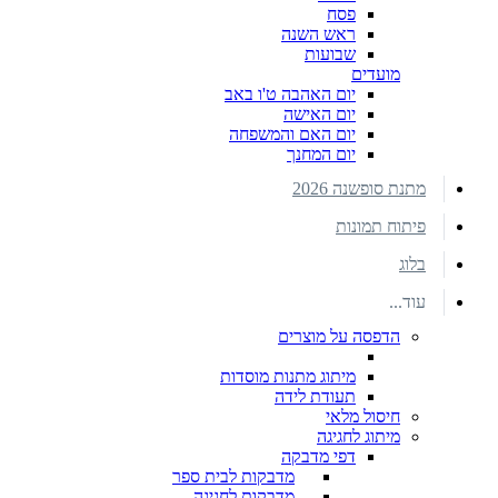
פסח
ראש השנה
שבועות
מועדים
יום האהבה ט'ו באב
יום האישה
יום האם והמשפחה
יום המחנך
מתנת סופשנה 2026
פיתוח תמונות
בלוג
עוד...
הדפסה על מוצרים
מיתוג מתנות מוסדות
תעודת לידה
חיסול מלאי
מיתוג לחגיגה
דפי מדבקה
מדבקות לבית ספר
מדבקות לחגיגה