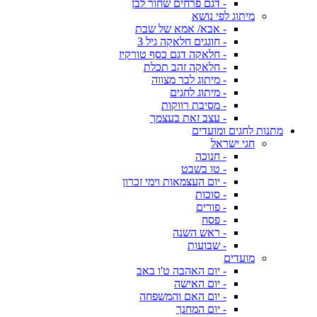
- דגם פרחים שחור לבן
מיתוג לפי נושא
- אבא/ אמא של שבת
- חוגגים חלאקה גיל 3
- חלאקה דגם כסף טורקיז
- חלאקה זהב תכלת
- מיתוג לבר מצווה
- מיתוג לחגים
- מסיבת רווקות
- עצב זאת בעצמך
מתנות לחגים ומועדים
חגי ישראל
- חנוכה
- טו בשבט
- יום העצמאות וימי זכרון
- סוכות
- פורים
- פסח
- ראש השנה
- שבועות
מועדים
- יום האהבה ט'ו באב
- יום האישה
- יום האם והמשפחה
- יום המחנך