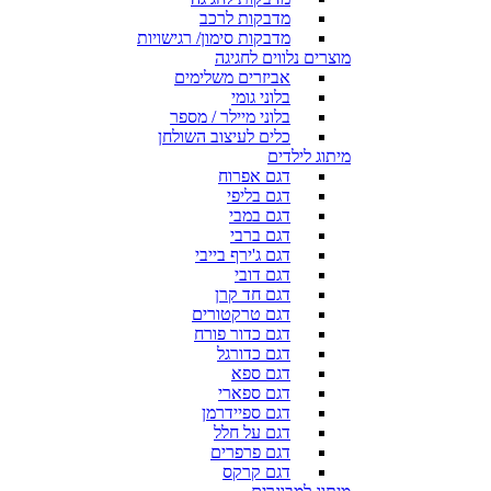
מדבקות לרכב
מדבקות סימון/ רגישויות
מוצרים נלווים לחגיגה
אביזרים משלימים
בלוני גומי
בלוני מיילר / מספר
כלים לעיצוב השולחן
מיתוג לילדים
דגם אפרוח
דגם בליפי
דגם במבי
דגם ברבי
דגם ג'ירף בייבי
דגם דובי
דגם חד קרן
דגם טרקטורים
דגם כדור פורח
דגם כדורגל
דגם ספא
דגם ספארי
דגם ספיידרמן
דגם על חלל
דגם פרפרים
דגם קרקס