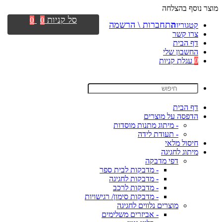
מוצר נוסף בהצלחה
סל קניות
0
0
התחברות \ הרשמה
קטגוריות
צרו קשר
דף הבית
החשבון שלי
0
עגלת קניות
דף הבית
הדפסה על מוצרים
- מיתוג מתנות מוסדות
- תעודת לידה
חיסול מלאי
מיתוג לחגיגה
דפי מדבקה
- מדבקות לבית ספר
- מדבקות לחגיגה
- מדבקות לרכב
- מדבקות סימון/ רגישויות
מוצרים נלווים לחגיגה
- אביזרים משלימים