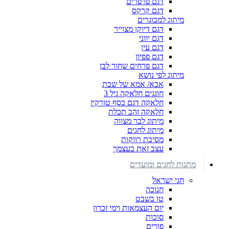
דגם פרפרים
דגם קרקס
מיתוג למבוגרים
דגם דיוקן מצוייר
דגם יווני
דגם עין
דגם פפיון
דגם פרחים שחור לבן
מיתוג לפי נושא
אבא/ אמא של שבת
חוגגים חלאקה גיל 3
חלאקה דגם כסף טורקיז
חלאקה זהב תכלת
מיתוג לבר מצווה
מיתוג לחגים
מסיבת רווקות
עצב זאת בעצמך
מתנות לחגים ומועדים
חגי ישראל
חנוכה
טו בשבט
יום העצמאות וימי זכרון
סוכות
פורים