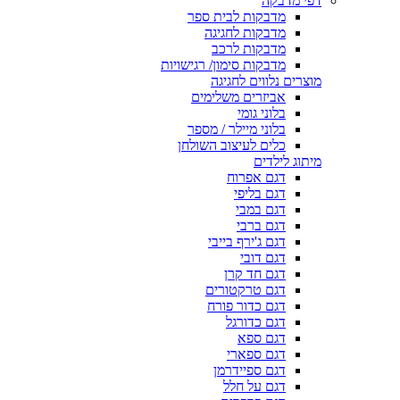
דפי מדבקה
מדבקות לבית ספר
מדבקות לחגיגה
מדבקות לרכב
מדבקות סימון/ רגישויות
מוצרים נלווים לחגיגה
אביזרים משלימים
בלוני גומי
בלוני מיילר / מספר
כלים לעיצוב השולחן
מיתוג לילדים
דגם אפרוח
דגם בליפי
דגם במבי
דגם ברבי
דגם ג'ירף בייבי
דגם דובי
דגם חד קרן
דגם טרקטורים
דגם כדור פורח
דגם כדורגל
דגם ספא
דגם ספארי
דגם ספיידרמן
דגם על חלל