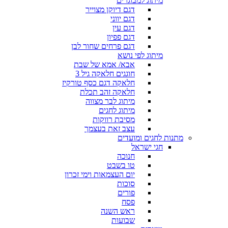
מיתוג למבוגרים
דגם דיוקן מצוייר
דגם יווני
דגם עין
דגם פפיון
דגם פרחים שחור לבן
מיתוג לפי נושא
אבא/ אמא של שבת
חוגגים חלאקה גיל 3
חלאקה דגם כסף טורקיז
חלאקה זהב תכלת
מיתוג לבר מצווה
מיתוג לחגים
מסיבת רווקות
עצב זאת בעצמך
מתנות לחגים ומועדים
חגי ישראל
חנוכה
טו בשבט
יום העצמאות וימי זכרון
סוכות
פורים
פסח
ראש השנה
שבועות