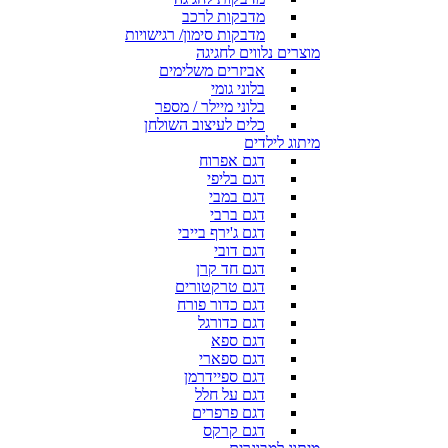
מדבקות לרכב
מדבקות סימון/ רגישויות
מוצרים נלווים לחגיגה
אביזרים משלימים
בלוני גומי
בלוני מיילר / מספר
כלים לעיצוב השולחן
מיתוג לילדים
דגם אפרוח
דגם בליפי
דגם במבי
דגם ברבי
דגם ג'ירף בייבי
דגם דובי
דגם חד קרן
דגם טרקטורים
דגם כדור פורח
דגם כדורגל
דגם ספא
דגם ספארי
דגם ספיידרמן
דגם על חלל
דגם פרפרים
דגם קרקס