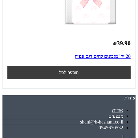
₪39.90
20 יח' מגבונים לחים דגם פפיון
הוספה לסל
אודות
אודות
מבצעים
shani@h-hashani.co.il
0545670532