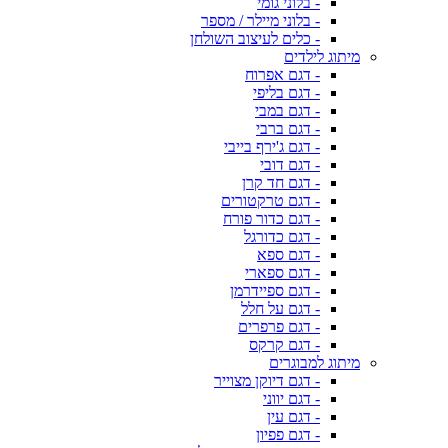
- בלוני גומי
- בלוני מיילר / מספר
- כלים לעיצוב השולחן
מיתוג לילדים
- דגם אפרוח
- דגם בליפי
- דגם במבי
- דגם ברבי
- דגם ג'ירף בייבי
- דגם דובי
- דגם חד קרן
- דגם טרקטורים
- דגם כדור פורח
- דגם כדורגל
- דגם ספא
- דגם ספארי
- דגם ספיידרמן
- דגם על חלל
- דגם פרפרים
- דגם קרקס
מיתוג למבוגרים
- דגם דיוקן מצוייר
- דגם יווני
- דגם עין
- דגם פפיון