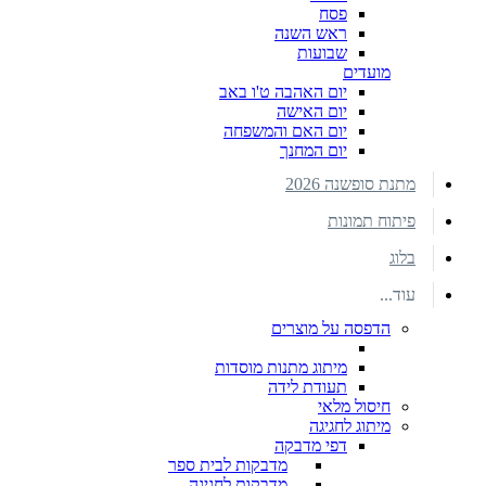
פסח
ראש השנה
שבועות
מועדים
יום האהבה ט'ו באב
יום האישה
יום האם והמשפחה
יום המחנך
מתנת סופשנה 2026
פיתוח תמונות
בלוג
עוד...
הדפסה על מוצרים
מיתוג מתנות מוסדות
תעודת לידה
חיסול מלאי
מיתוג לחגיגה
דפי מדבקה
מדבקות לבית ספר
מדבקות לחגיגה