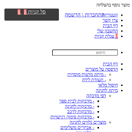
מוצר נוסף בהצלחה
סל קניות
0
0
התחברות \ הרשמה
קטגוריות
צרו קשר
דף הבית
החשבון שלי
0
עגלת קניות
דף הבית
הדפסה על מוצרים
- מיתוג מתנות מוסדות
- תעודת לידה
חיסול מלאי
מיתוג לחגיגה
דפי מדבקה
- מדבקות לבית ספר
- מדבקות לחגיגה
- מדבקות לרכב
- מדבקות סימון/ רגישויות
מוצרים נלווים לחגיגה
- אביזרים משלימים