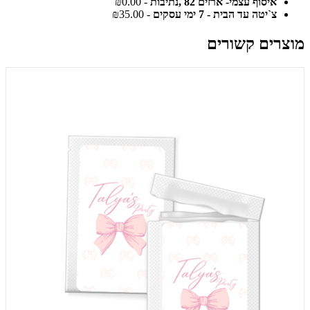
איסוף עצמי- ארזים 82 ,נתיבות
- ₪0.00
צ`יטה עד הבית - 7 ימי עסקים
- ₪35.00
מוצרים קשורים