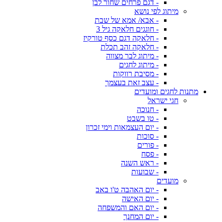
- דגם פרחים שחור לבן
מיתוג לפי נושא
- אבא/ אמא של שבת
- חוגגים חלאקה גיל 3
- חלאקה דגם כסף טורקיז
- חלאקה זהב תכלת
- מיתוג לבר מצווה
- מיתוג לחגים
- מסיבת רווקות
- עצב זאת בעצמך
מתנות לחגים ומועדים
חגי ישראל
- חנוכה
- טו בשבט
- יום העצמאות וימי זכרון
- סוכות
- פורים
- פסח
- ראש השנה
- שבועות
מועדים
- יום האהבה ט'ו באב
- יום האישה
- יום האם והמשפחה
- יום המחנך