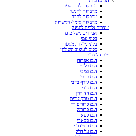
דפי מדבקה
מדבקות לבית ספר
מדבקות לחגיגה
מדבקות לרכב
מדבקות סימון/ רגישויות
מוצרים נלווים לחגיגה
אביזרים משלימים
בלוני גומי
בלוני מיילר / מספר
כלים לעיצוב השולחן
מיתוג לילדים
דגם אפרוח
דגם בליפי
דגם במבי
דגם ברבי
דגם ג'ירף בייבי
דגם דובי
דגם חד קרן
דגם טרקטורים
דגם כדור פורח
דגם כדורגל
דגם ספא
דגם ספארי
דגם ספיידרמן
דגם על חלל