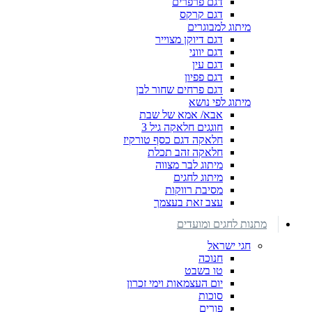
דגם פרפרים
דגם קרקס
מיתוג למבוגרים
דגם דיוקן מצוייר
דגם יווני
דגם עין
דגם פפיון
דגם פרחים שחור לבן
מיתוג לפי נושא
אבא/ אמא של שבת
חוגגים חלאקה גיל 3
חלאקה דגם כסף טורקיז
חלאקה זהב תכלת
מיתוג לבר מצווה
מיתוג לחגים
מסיבת רווקות
עצב זאת בעצמך
מתנות לחגים ומועדים
חגי ישראל
חנוכה
טו בשבט
יום העצמאות וימי זכרון
סוכות
פורים