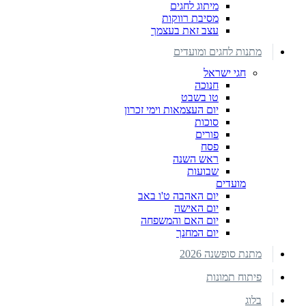
מיתוג לחגים
מסיבת רווקות
עצב זאת בעצמך
מתנות לחגים ומועדים
חגי ישראל
חנוכה
טו בשבט
יום העצמאות וימי זכרון
סוכות
פורים
פסח
ראש השנה
שבועות
מועדים
יום האהבה ט'ו באב
יום האישה
יום האם והמשפחה
יום המחנך
מתנת סופשנה 2026
פיתוח תמונות
בלוג