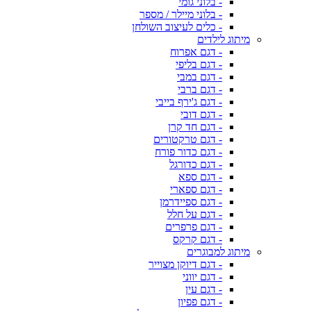
- בלוני גומי
- בלוני מיילר / מספר
- כלים לעיצוב השולחן
מיתוג לילדים
- דגם אפרוח
- דגם בליפי
- דגם במבי
- דגם ברבי
- דגם ג'ירף בייבי
- דגם דובי
- דגם חד קרן
- דגם טרקטורים
- דגם כדור פורח
- דגם כדורגל
- דגם ספא
- דגם ספארי
- דגם ספיידרמן
- דגם על חלל
- דגם פרפרים
- דגם קרקס
מיתוג למבוגרים
- דגם דיוקן מצוייר
- דגם יווני
- דגם עין
- דגם פפיון