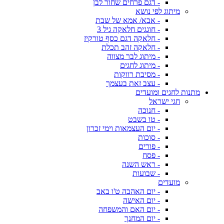
- דגם פרחים שחור לבן
מיתוג לפי נושא
- אבא/ אמא של שבת
- חוגגים חלאקה גיל 3
- חלאקה דגם כסף טורקיז
- חלאקה זהב תכלת
- מיתוג לבר מצווה
- מיתוג לחגים
- מסיבת רווקות
- עצב זאת בעצמך
מתנות לחגים ומועדים
חגי ישראל
- חנוכה
- טו בשבט
- יום העצמאות וימי זכרון
- סוכות
- פורים
- פסח
- ראש השנה
- שבועות
מועדים
- יום האהבה ט'ו באב
- יום האישה
- יום האם והמשפחה
- יום המחנך