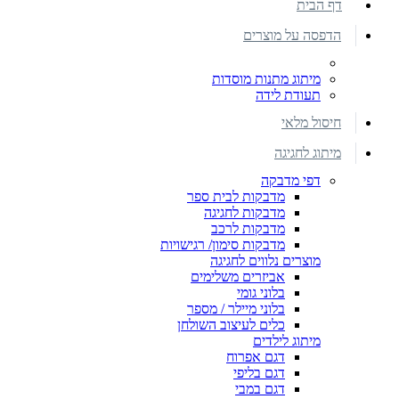
דף הבית
הדפסה על מוצרים
מיתוג מתנות מוסדות
תעודת לידה
חיסול מלאי
מיתוג לחגיגה
דפי מדבקה
מדבקות לבית ספר
מדבקות לחגיגה
מדבקות לרכב
מדבקות סימון/ רגישויות
מוצרים נלווים לחגיגה
אביזרים משלימים
בלוני גומי
בלוני מיילר / מספר
כלים לעיצוב השולחן
מיתוג לילדים
דגם אפרוח
דגם בליפי
דגם במבי