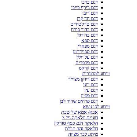
דגם ברבי
דגם ג'ירף בייבי
דגם דובי
דגם חד קרן
דגם טרקטורים
דגם כדור פורח
דגם כדורגל
דגם ספא
דגם ספארי
דגם ספיידרמן
דגם על חלל
דגם פרפרים
דגם קרקס
מיתוג למבוגרים
דגם דיוקן מצוייר
דגם יווני
דגם עין
דגם פפיון
דגם פרחים שחור לבן
מיתוג לפי נושא
אבא/ אמא של שבת
חוגגים חלאקה גיל 3
חלאקה דגם כסף טורקיז
חלאקה זהב תכלת
מיתוג לבר מצווה