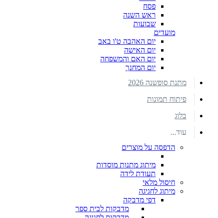
פסח
ראש השנה
שבועות
מועדים
יום האהבה ט'ו באב
יום האישה
יום האם והמשפחה
יום המחנך
מתנת סופשנה 2026
פיתוח תמונות
בלוג
עוד...
הדפסה על מוצרים
מיתוג מתנות מוסדות
תעודת לידה
חיסול מלאי
מיתוג לחגיגה
דפי מדבקה
מדבקות לבית ספר
מדבקות לחגיגה