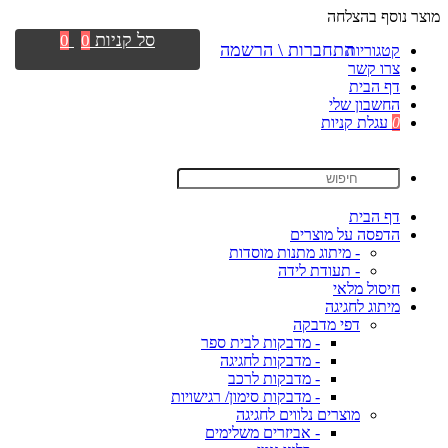
מוצר נוסף בהצלחה
סל קניות
0
0
התחברות \ הרשמה
קטגוריות
צרו קשר
דף הבית
החשבון שלי
0
עגלת קניות
דף הבית
הדפסה על מוצרים
- מיתוג מתנות מוסדות
- תעודת לידה
חיסול מלאי
מיתוג לחגיגה
דפי מדבקה
- מדבקות לבית ספר
- מדבקות לחגיגה
- מדבקות לרכב
- מדבקות סימון/ רגישויות
מוצרים נלווים לחגיגה
- אביזרים משלימים