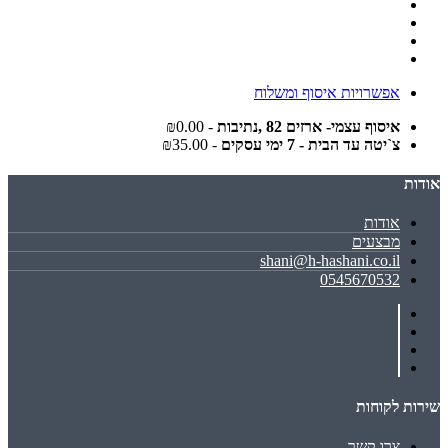
אפשרויות איסוף ומשלוח
איסוף עצמי- ארזים 82 ,נתיבות
- ₪0.00
צ`יטה עד הבית - 7 ימי עסקים
- ₪35.00
אודות
אודות
מבצעים
shani@h-hashani.co.il
0545670532
שירות לקוחות
צרו קשר