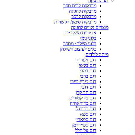
דפי מדבקה
מדבקות לבית ספר
מדבקות לחגיגה
מדבקות לרכב
מדבקות סימון/ רגישויות
מוצרים נלווים לחגיגה
אביזרים משלימים
בלוני גומי
בלוני מיילר / מספר
כלים לעיצוב השולחן
מיתוג לילדים
דגם אפרוח
דגם בליפי
דגם במבי
דגם ברבי
דגם ג'ירף בייבי
דגם דובי
דגם חד קרן
דגם טרקטורים
דגם כדור פורח
דגם כדורגל
דגם ספא
דגם ספארי
דגם ספיידרמן
דגם על חלל