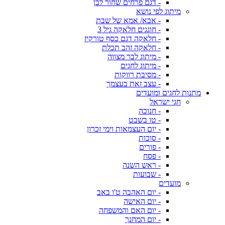
- דגם פרחים שחור לבן
מיתוג לפי נושא
- אבא/ אמא של שבת
- חוגגים חלאקה גיל 3
- חלאקה דגם כסף טורקיז
- חלאקה זהב תכלת
- מיתוג לבר מצווה
- מיתוג לחגים
- מסיבת רווקות
- עצב זאת בעצמך
מתנות לחגים ומועדים
חגי ישראל
- חנוכה
- טו בשבט
- יום העצמאות וימי זכרון
- סוכות
- פורים
- פסח
- ראש השנה
- שבועות
מועדים
- יום האהבה ט'ו באב
- יום האישה
- יום האם והמשפחה
- יום המחנך