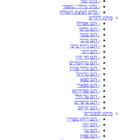
- בלוני גומי
- בלוני מיילר / מספר
- כלים לעיצוב השולחן
מיתוג לילדים
- דגם אפרוח
- דגם בליפי
- דגם במבי
- דגם ברבי
- דגם ג'ירף בייבי
- דגם דובי
- דגם חד קרן
- דגם טרקטורים
- דגם כדור פורח
- דגם כדורגל
- דגם ספא
- דגם ספארי
- דגם ספיידרמן
- דגם על חלל
- דגם פרפרים
- דגם קרקס
מיתוג למבוגרים
- דגם דיוקן מצוייר
- דגם יווני
- דגם עין
- דגם פפיון