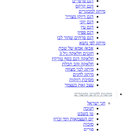
דגם פרפרים
דגם קרקס
מיתוג למבוגרים
דגם דיוקן מצוייר
דגם יווני
דגם עין
דגם פפיון
דגם פרחים שחור לבן
מיתוג לפי נושא
אבא/ אמא של שבת
חוגגים חלאקה גיל 3
חלאקה דגם כסף טורקיז
חלאקה זהב תכלת
מיתוג לבר מצווה
מיתוג לחגים
מסיבת רווקות
עצב זאת בעצמך
מתנות לחגים ומועדים
חגי ישראל
חנוכה
טו בשבט
יום העצמאות וימי זכרון
סוכות
פורים