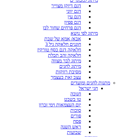
מיתוג למבוגרים
דגם דיוקן מצוייר
דגם יווני
דגם עין
דגם פפיון
דגם פרחים שחור לבן
מיתוג לפי נושא
אבא/ אמא של שבת
חוגגים חלאקה גיל 3
חלאקה דגם כסף טורקיז
חלאקה זהב תכלת
מיתוג לבר מצווה
מיתוג לחגים
מסיבת רווקות
עצב זאת בעצמך
מתנות לחגים ומועדים
חגי ישראל
חנוכה
טו בשבט
יום העצמאות וימי זכרון
סוכות
פורים
פסח
ראש השנה
שבועות