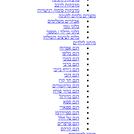
מדבקות לרכב
מדבקות סימון/ רגישויות
מוצרים נלווים לחגיגה
אביזרים משלימים
בלוני גומי
בלוני מיילר / מספר
כלים לעיצוב השולחן
מיתוג לילדים
דגם אפרוח
דגם בליפי
דגם במבי
דגם ברבי
דגם ג'ירף בייבי
דגם דובי
דגם חד קרן
דגם טרקטורים
דגם כדור פורח
דגם כדורגל
דגם ספא
דגם ספארי
דגם ספיידרמן
דגם על חלל
דגם פרפרים
דגם קרקס