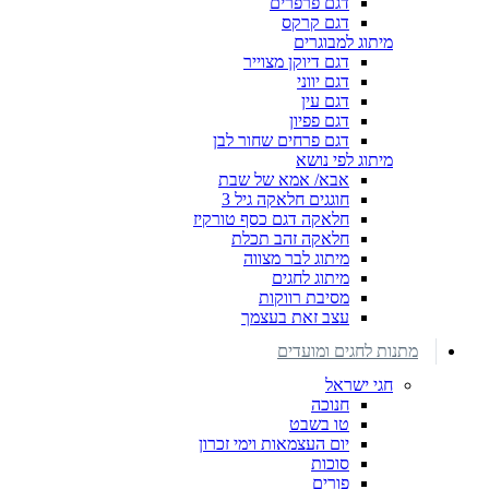
דגם פרפרים
דגם קרקס
מיתוג למבוגרים
דגם דיוקן מצוייר
דגם יווני
דגם עין
דגם פפיון
דגם פרחים שחור לבן
מיתוג לפי נושא
אבא/ אמא של שבת
חוגגים חלאקה גיל 3
חלאקה דגם כסף טורקיז
חלאקה זהב תכלת
מיתוג לבר מצווה
מיתוג לחגים
מסיבת רווקות
עצב זאת בעצמך
מתנות לחגים ומועדים
חגי ישראל
חנוכה
טו בשבט
יום העצמאות וימי זכרון
סוכות
פורים