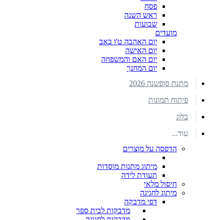
פסח
ראש השנה
שבועות
מועדים
יום האהבה ט'ו באב
יום האישה
יום האם והמשפחה
יום המחנך
מתנת סופשנה 2026
פיתוח תמונות
בלוג
עוד...
הדפסה על מוצרים
מיתוג מתנות מוסדות
תעודת לידה
חיסול מלאי
מיתוג לחגיגה
דפי מדבקה
מדבקות לבית ספר
מדבקות לחגיגה