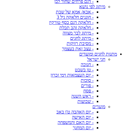
- דגם פרחים שחור לבן
מיתוג לפי נושא
- אבא/ אמא של שבת
- חוגגים חלאקה גיל 3
- חלאקה דגם כסף טורקיז
- חלאקה זהב תכלת
- מיתוג לבר מצווה
- מיתוג לחגים
- מסיבת רווקות
- עצב זאת בעצמך
מתנות לחגים ומועדים
חגי ישראל
- חנוכה
- טו בשבט
- יום העצמאות וימי זכרון
- סוכות
- פורים
- פסח
- ראש השנה
- שבועות
מועדים
- יום האהבה ט'ו באב
- יום האישה
- יום האם והמשפחה
- יום המחנך