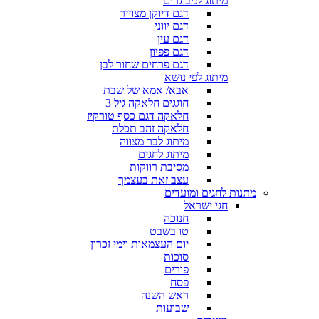
מיתוג למבוגרים
דגם דיוקן מצוייר
דגם יווני
דגם עין
דגם פפיון
דגם פרחים שחור לבן
מיתוג לפי נושא
אבא/ אמא של שבת
חוגגים חלאקה גיל 3
חלאקה דגם כסף טורקיז
חלאקה זהב תכלת
מיתוג לבר מצווה
מיתוג לחגים
מסיבת רווקות
עצב זאת בעצמך
מתנות לחגים ומועדים
חגי ישראל
חנוכה
טו בשבט
יום העצמאות וימי זכרון
סוכות
פורים
פסח
ראש השנה
שבועות