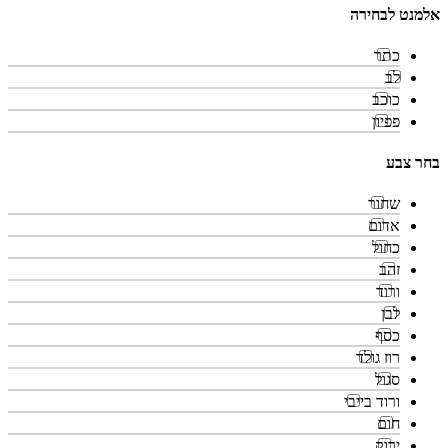
אלמנט לבחירה
כתר
לב
כוכב
פפיון
בחר צבע
שחור
אדום
כחול
זהב
ורוד
לבן
כסף
רוז גולד
סגול
ורוד בייבי
חום
ירוק