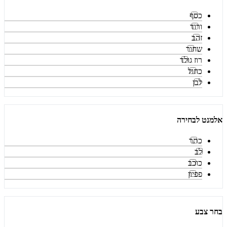
כסף
ורוד
זהב
שחור
רוז גולד
כחול
לבן
אלמנט לבחירה
כתר
לב
כוכב
פפיון
בחר צבע