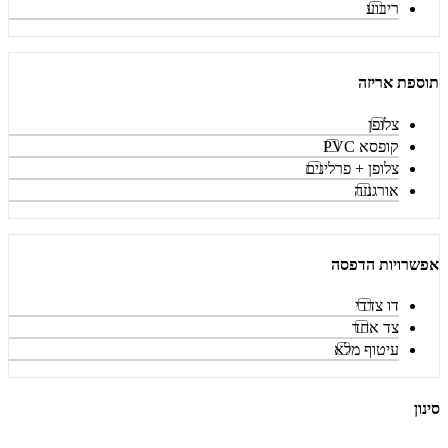
ריבוע
תוספת אריזה
צלופן
קופסא PVC
צלופן + פרלינים
אורגנזה
אפשרויות הדפסה
דו צדדי
צד אחד
עיטוף מלא
סינון