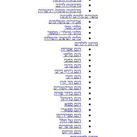
מדבקות לרכב
מדבקות סימון/ רגישויות
מוצרים נלווים לחגיגה
אביזרים משלימים
בלוני גומי
בלוני מיילר / מספר
כלים לעיצוב השולחן
מיתוג לילדים
דגם אפרוח
דגם בליפי
דגם במבי
דגם ברבי
דגם ג'ירף בייבי
דגם דובי
דגם חד קרן
דגם טרקטורים
דגם כדור פורח
דגם כדורגל
דגם ספא
דגם ספארי
דגם ספיידרמן
דגם על חלל
דגם פרפרים
דגם קרקס