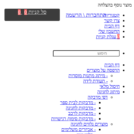
מוצר נוסף בהצלחה
סל קניות
0
0
התחברות \ הרשמה
קטגוריות
צרו קשר
דף הבית
החשבון שלי
0
עגלת קניות
דף הבית
הדפסה על מוצרים
- מיתוג מתנות מוסדות
- תעודת לידה
חיסול מלאי
מיתוג לחגיגה
דפי מדבקה
- מדבקות לבית ספר
- מדבקות לחגיגה
- מדבקות לרכב
- מדבקות סימון/ רגישויות
מוצרים נלווים לחגיגה
- אביזרים משלימים