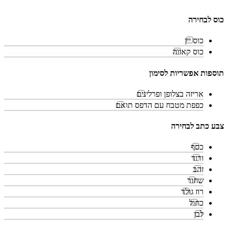
כוס לבחירה
כוס יין
כוס קאווה
תוספות אפשריות לסימון
אריזה בצלופן ופרלינים
כפפת מטבח עם הדפס תואם
צבע כתב לבחירה
כסף
ורוד
זהב
שחור
רוז גולד
כחול
לבן