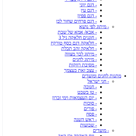
- דגם יווני
- דגם עין
- דגם פפיון
- דגם פרחים שחור לבן
- מיתוג לפי נושא
- אבא/ אמא של שבת
- חוגגים חלאקה גיל 3
- חלאקה דגם כסף טורקיז
- חלאקה זהב תכלת
- מיתוג לבר מצווה
- מיתוג לחגים
- מסיבת רווקות
- עצב זאת בעצמך
מתנות לחגים ומועדים
- חגי ישראל
- חנוכה
- טו בשבט
- יום העצמאות וימי זכרון
- סוכות
- פורים
- פסח
- ראש השנה
- שבועות
- מועדים
- יום האהבה ט'ו באב