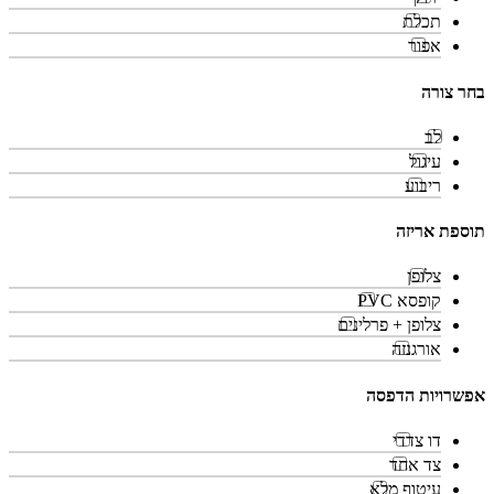
תכלת
אפור
בחר צורה
לב
עיגול
ריבוע
תוספת אריזה
צלופן
קופסא PVC
צלופן + פרלינים
אורגנזה
אפשרויות הדפסה
דו צדדי
צד אחד
עיטוף מלא