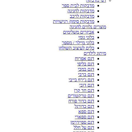
דפי מדבקה
מדבקות לבית ספר
מדבקות לחגיגה
מדבקות לרכב
מדבקות סימון/ רגישויות
מוצרים נלווים לחגיגה
אביזרים משלימים
בלוני גומי
בלוני מיילר / מספר
כלים לעיצוב השולחן
מיתוג לילדים
דגם אפרוח
דגם בליפי
דגם במבי
דגם ברבי
דגם ג'ירף בייבי
דגם דובי
דגם חד קרן
דגם טרקטורים
דגם כדור פורח
דגם כדורגל
דגם ספא
דגם ספארי
דגם ספיידרמן
דגם על חלל