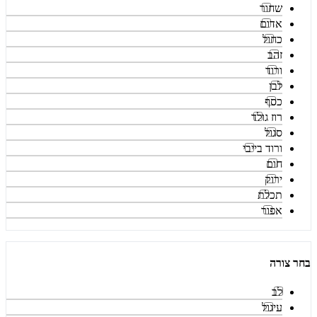
שחור
אדום
כחול
זהב
ורוד
לבן
כסף
רוז גולד
סגול
ורוד בייבי
חום
ירוק
תכלת
אפור
בחר צורה
לב
עיגול