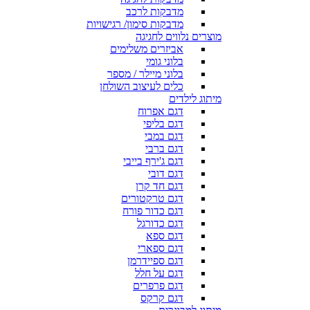
מדבקות לרכב
מדבקות סימון/ רגישויות
מוצרים נלווים לחגיגה
אביזרים משלימים
בלוני גומי
בלוני מיילר / מספר
כלים לעיצוב השולחן
מיתוג לילדים
דגם אפרוח
דגם בליפי
דגם במבי
דגם ברבי
דגם ג'ירף בייבי
דגם דובי
דגם חד קרן
דגם טרקטורים
דגם כדור פורח
דגם כדורגל
דגם ספא
דגם ספארי
דגם ספיידרמן
דגם על חלל
דגם פרפרים
דגם קרקס