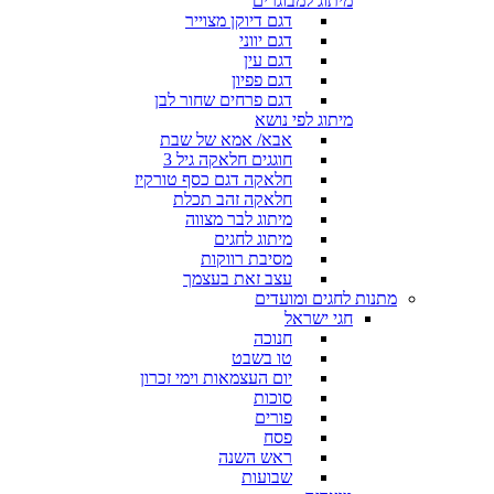
מיתוג למבוגרים
דגם דיוקן מצוייר
דגם יווני
דגם עין
דגם פפיון
דגם פרחים שחור לבן
מיתוג לפי נושא
אבא/ אמא של שבת
חוגגים חלאקה גיל 3
חלאקה דגם כסף טורקיז
חלאקה זהב תכלת
מיתוג לבר מצווה
מיתוג לחגים
מסיבת רווקות
עצב זאת בעצמך
מתנות לחגים ומועדים
חגי ישראל
חנוכה
טו בשבט
יום העצמאות וימי זכרון
סוכות
פורים
פסח
ראש השנה
שבועות