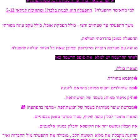
🎈
יוצרים מארז כדור פורח ממותג לכל
משתתפת!!
🎈
למי מתאימה ההפעלה?
ההפעלה היא לבנות בלבד!! ו
מתאימה לגילאי 5-12
משך ההפעלה
עד שעתיים וחצי - כולל הפסקת אוכל, כולל טקס עוגה מסורתי
ההפעלה כמובן בהדרכתי המלאה,
מגיעה עם מערכת הגברה ומיקרופון וכמובן שאת כל הציוד הנלווה להפעלה.
לאחר ההרשמה יש למלא את
טופס הרשמה כאן
המארז כולל:
❀קופסא מהודרת
❀סט שוקולדים וחטיף ממותג בהתאם לחגיגה
❀תיק איפור ממותג בשמה של המשתתפת.
❀מברשת שיער ממותגת בשמה של המשתתפת
+מתנה בהפתעה! 🎁
המארז מחובר לבלון בועה שקוף, עטור בסרטי סאטן צבעוניים.
את הבלון ונקשט יחד את הקופסא והבלון במגוון אלמנטים.
החוגגת מקבלת את מלוא תשומת הלב , מובילה את ההפעלה מול החברות ואיך