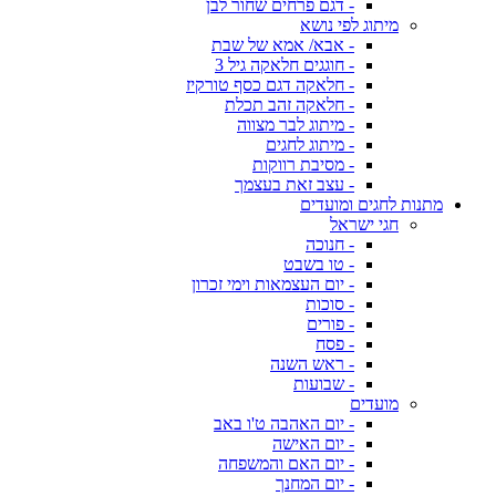
- דגם פרחים שחור לבן
מיתוג לפי נושא
- אבא/ אמא של שבת
- חוגגים חלאקה גיל 3
- חלאקה דגם כסף טורקיז
- חלאקה זהב תכלת
- מיתוג לבר מצווה
- מיתוג לחגים
- מסיבת רווקות
- עצב זאת בעצמך
מתנות לחגים ומועדים
חגי ישראל
- חנוכה
- טו בשבט
- יום העצמאות וימי זכרון
- סוכות
- פורים
- פסח
- ראש השנה
- שבועות
מועדים
- יום האהבה ט'ו באב
- יום האישה
- יום האם והמשפחה
- יום המחנך