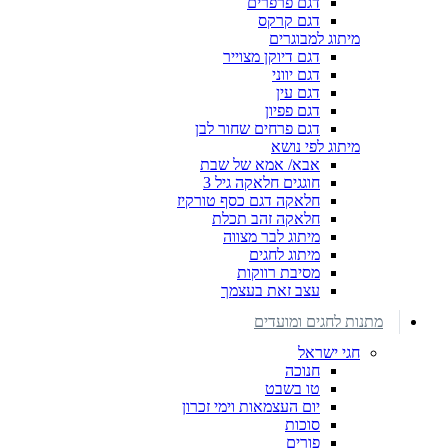
דגם פרפרים
דגם קרקס
מיתוג למבוגרים
דגם דיוקן מצוייר
דגם יווני
דגם עין
דגם פפיון
דגם פרחים שחור לבן
מיתוג לפי נושא
אבא/ אמא של שבת
חוגגים חלאקה גיל 3
חלאקה דגם כסף טורקיז
חלאקה זהב תכלת
מיתוג לבר מצווה
מיתוג לחגים
מסיבת רווקות
עצב זאת בעצמך
מתנות לחגים ומועדים
חגי ישראל
חנוכה
טו בשבט
יום העצמאות וימי זכרון
סוכות
פורים