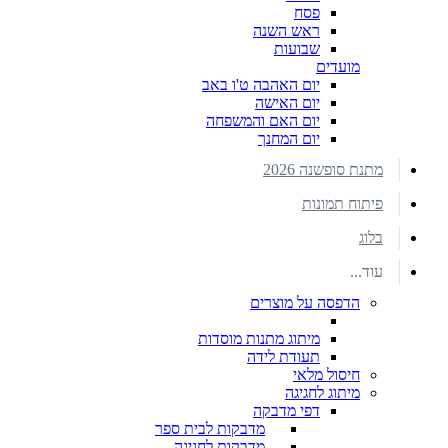
פסח
ראש השנה
שבועות
מועדים
יום האהבה ט'ו באב
יום האישה
יום האם והמשפחה
יום המחנך
מתנת סופשנה 2026
פיתוח תמונות
בלוג
עוד...
הדפסה על מוצרים
מיתוג מתנות מוסדות
תעודת לידה
חיסול מלאי
מיתוג לחגיגה
דפי מדבקה
מדבקות לבית ספר
מדבקות לחגיגה