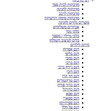
דפי מדבקה
מדבקות לבית ספר
מדבקות לחגיגה
מדבקות לרכב
מדבקות סימון/ רגישויות
מוצרים נלווים לחגיגה
אביזרים משלימים
בלוני גומי
בלוני מיילר / מספר
כלים לעיצוב השולחן
מיתוג לילדים
דגם אפרוח
דגם בליפי
דגם במבי
דגם ברבי
דגם ג'ירף בייבי
דגם דובי
דגם חד קרן
דגם טרקטורים
דגם כדור פורח
דגם כדורגל
דגם ספא
דגם ספארי
דגם ספיידרמן
דגם על חלל