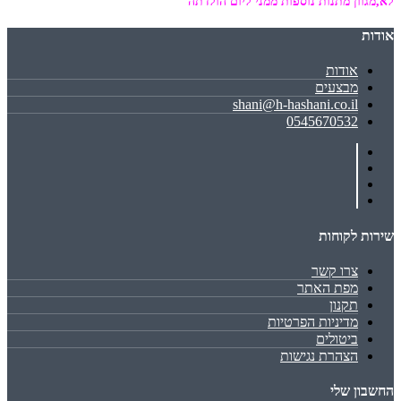
לא,מגוון מתנות נוספות ממני ליום הולדתה
אודות
אודות
מבצעים
shani@h-hashani.co.il
0545670532
שירות לקוחות
צרו קשר
מפת האתר
תקנון
מדיניות הפרטיות
ביטולים
הצהרת נגישות
החשבון שלי