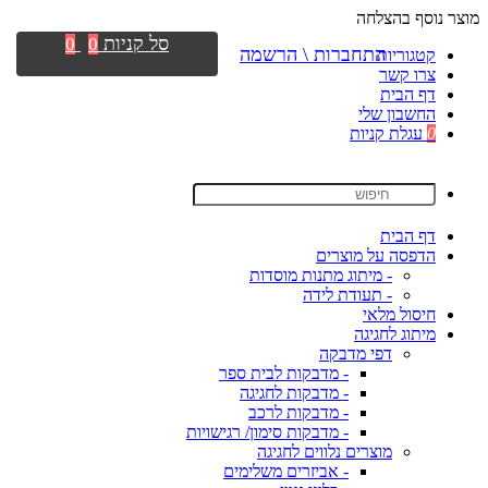
מוצר נוסף בהצלחה
סל קניות
0
0
התחברות \ הרשמה
קטגוריות
צרו קשר
דף הבית
החשבון שלי
0
עגלת קניות
דף הבית
הדפסה על מוצרים
- מיתוג מתנות מוסדות
- תעודת לידה
חיסול מלאי
מיתוג לחגיגה
דפי מדבקה
- מדבקות לבית ספר
- מדבקות לחגיגה
- מדבקות לרכב
- מדבקות סימון/ רגישויות
מוצרים נלווים לחגיגה
- אביזרים משלימים