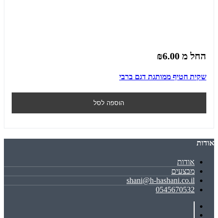
החל מ
₪6.00
שקית חטיף ממותגת דגם ברבי
הוספה לסל
אודות
אודות
מבצעים
shani@h-hashani.co.il
0545670532