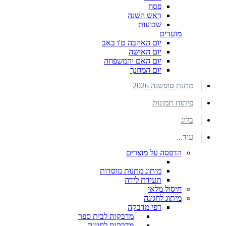
פסח
ראש השנה
שבועות
מועדים
יום האהבה ט'ו באב
יום האישה
יום האם והמשפחה
יום המחנך
מתנת סופשנה 2026
פיתוח תמונות
בלוג
עוד...
הדפסה על מוצרים
מיתוג מתנות מוסדות
תעודת לידה
חיסול מלאי
מיתוג לחגיגה
דפי מדבקה
מדבקות לבית ספר
מדבקות לחגיגה