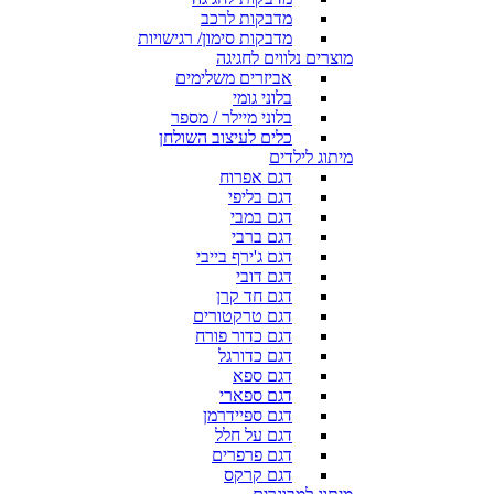
מדבקות לרכב
מדבקות סימון/ רגישויות
מוצרים נלווים לחגיגה
אביזרים משלימים
בלוני גומי
בלוני מיילר / מספר
כלים לעיצוב השולחן
מיתוג לילדים
דגם אפרוח
דגם בליפי
דגם במבי
דגם ברבי
דגם ג'ירף בייבי
דגם דובי
דגם חד קרן
דגם טרקטורים
דגם כדור פורח
דגם כדורגל
דגם ספא
דגם ספארי
דגם ספיידרמן
דגם על חלל
דגם פרפרים
דגם קרקס