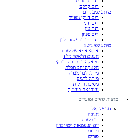
דגם פרפרים
דגם קרקס
מיתוג למבוגרים
דגם דיוקן מצוייר
דגם יווני
דגם עין
דגם פפיון
דגם פרחים שחור לבן
מיתוג לפי נושא
אבא/ אמא של שבת
חוגגים חלאקה גיל 3
חלאקה דגם כסף טורקיז
חלאקה זהב תכלת
מיתוג לבר מצווה
מיתוג לחגים
מסיבת רווקות
עצב זאת בעצמך
מתנות לחגים ומועדים
חגי ישראל
חנוכה
טו בשבט
יום העצמאות וימי זכרון
סוכות
פורים