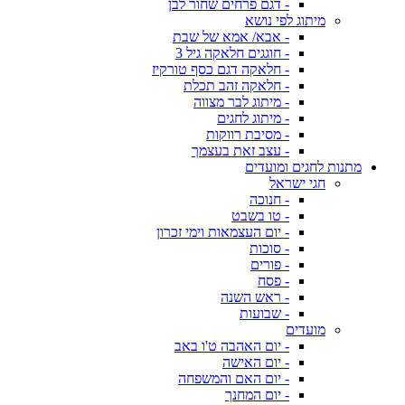
- דגם פרחים שחור לבן
מיתוג לפי נושא
- אבא/ אמא של שבת
- חוגגים חלאקה גיל 3
- חלאקה דגם כסף טורקיז
- חלאקה זהב תכלת
- מיתוג לבר מצווה
- מיתוג לחגים
- מסיבת רווקות
- עצב זאת בעצמך
מתנות לחגים ומועדים
חגי ישראל
- חנוכה
- טו בשבט
- יום העצמאות וימי זכרון
- סוכות
- פורים
- פסח
- ראש השנה
- שבועות
מועדים
- יום האהבה ט'ו באב
- יום האישה
- יום האם והמשפחה
- יום המחנך