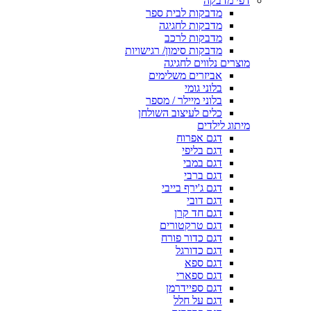
דפי מדבקה
מדבקות לבית ספר
מדבקות לחגיגה
מדבקות לרכב
מדבקות סימון/ רגישויות
מוצרים נלווים לחגיגה
אביזרים משלימים
בלוני גומי
בלוני מיילר / מספר
כלים לעיצוב השולחן
מיתוג לילדים
דגם אפרוח
דגם בליפי
דגם במבי
דגם ברבי
דגם ג'ירף בייבי
דגם דובי
דגם חד קרן
דגם טרקטורים
דגם כדור פורח
דגם כדורגל
דגם ספא
דגם ספארי
דגם ספיידרמן
דגם על חלל