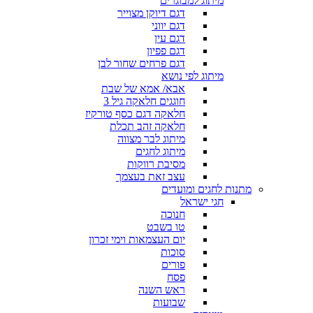
מיתוג למבוגרים
דגם דיוקן מצוייר
דגם יווני
דגם עין
דגם פפיון
דגם פרחים שחור לבן
מיתוג לפי נושא
אבא/ אמא של שבת
חוגגים חלאקה גיל 3
חלאקה דגם כסף טורקיז
חלאקה זהב תכלת
מיתוג לבר מצווה
מיתוג לחגים
מסיבת רווקות
עצב זאת בעצמך
מתנות לחגים ומועדים
חגי ישראל
חנוכה
טו בשבט
יום העצמאות וימי זכרון
סוכות
פורים
פסח
ראש השנה
שבועות