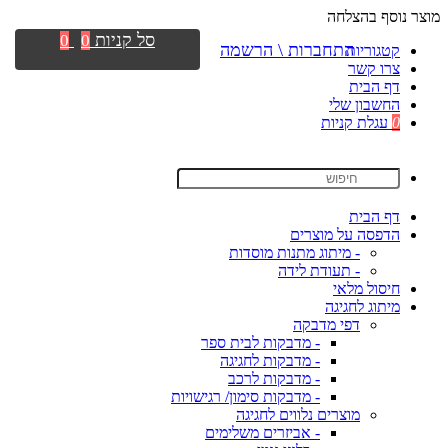
מוצר נוסף בהצלחה
סל קניות
0
0
התחברות \ הרשמה
קטגוריות
צרו קשר
דף הבית
החשבון שלי
0
עגלת קניות
דף הבית
הדפסה על מוצרים
- מיתוג מתנות מוסדות
- תעודת לידה
חיסול מלאי
מיתוג לחגיגה
דפי מדבקה
- מדבקות לבית ספר
- מדבקות לחגיגה
- מדבקות לרכב
- מדבקות סימון/ רגישויות
מוצרים נלווים לחגיגה
- אביזרים משלימים