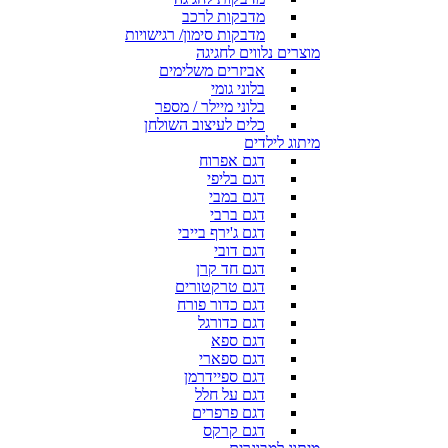
מדבקות לרכב
מדבקות סימון/ רגישויות
מוצרים נלווים לחגיגה
אביזרים משלימים
בלוני גומי
בלוני מיילר / מספר
כלים לעיצוב השולחן
מיתוג לילדים
דגם אפרוח
דגם בליפי
דגם במבי
דגם ברבי
דגם ג'ירף בייבי
דגם דובי
דגם חד קרן
דגם טרקטורים
דגם כדור פורח
דגם כדורגל
דגם ספא
דגם ספארי
דגם ספיידרמן
דגם על חלל
דגם פרפרים
דגם קרקס