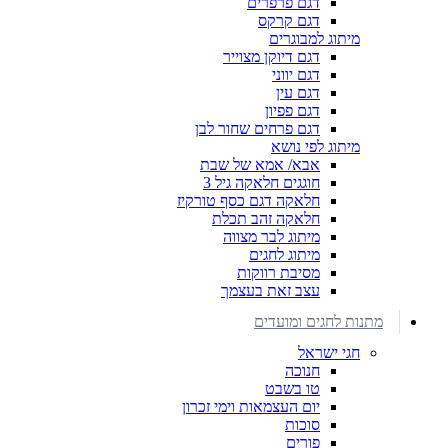
דגם פרפרים
דגם קרקס
מיתוג למבוגרים
דגם דיוקן מצוייר
דגם יווני
דגם עין
דגם פפיון
דגם פרחים שחור לבן
מיתוג לפי נושא
אבא/ אמא של שבת
חוגגים חלאקה גיל 3
חלאקה דגם כסף טורקיז
חלאקה זהב תכלת
מיתוג לבר מצווה
מיתוג לחגים
מסיבת רווקות
עצב זאת בעצמך
מתנות לחגים ומועדים
חגי ישראל
חנוכה
טו בשבט
יום העצמאות וימי זכרון
סוכות
פורים