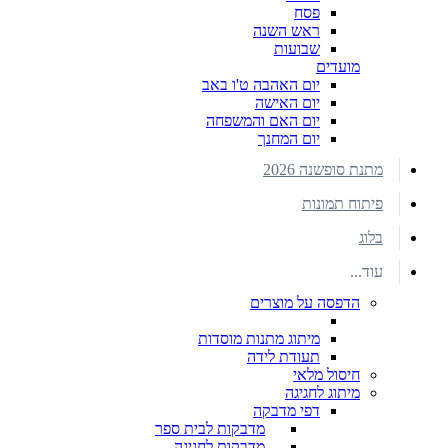
פסח
ראש השנה
שבועות
מועדים
יום האהבה ט'ו באב
יום האישה
יום האם והמשפחה
יום המחנך
מתנת סופשנה 2026
פיתוח תמונות
בלוג
עוד...
הדפסה על מוצרים
מיתוג מתנות מוסדות
תעודת לידה
חיסול מלאי
מיתוג לחגיגה
דפי מדבקה
מדבקות לבית ספר
מדבקות לחגיגה