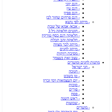
- דגם יווני
- דגם עין
- דגם פפיון
- דגם פרחים שחור לבן
- מיתוג לפי נושא
- אבא/ אמא של שבת
- חוגגים חלאקה גיל 3
- חלאקה דגם כסף טורקיז
- חלאקה זהב תכלת
- מיתוג לבר מצווה
- מיתוג לחגים
- מסיבת רווקות
- עצב זאת בעצמך
מתנות לחגים ומועדים
- חגי ישראל
- חנוכה
- טו בשבט
- יום העצמאות וימי זכרון
- סוכות
- פורים
- פסח
- ראש השנה
- שבועות
- מועדים
- יום האהבה ט'ו באב