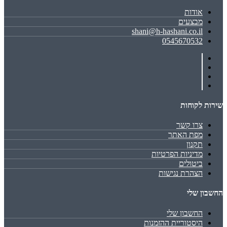
אודות
מבצעים
shani@h-hashani.co.il
0545670532
שירות לקוחות
צרו קשר
מפת האתר
תקנון
מדיניות הפרטיות
ביטולים
הצהרת נגישות
החשבון שלי
החשבון שלי
היסטוריית ההזמנות