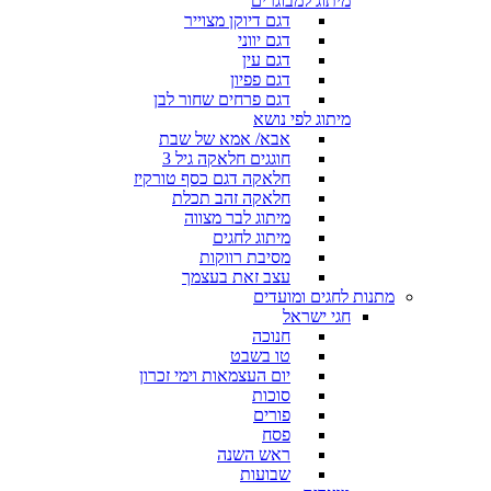
מיתוג למבוגרים
דגם דיוקן מצוייר
דגם יווני
דגם עין
דגם פפיון
דגם פרחים שחור לבן
מיתוג לפי נושא
אבא/ אמא של שבת
חוגגים חלאקה גיל 3
חלאקה דגם כסף טורקיז
חלאקה זהב תכלת
מיתוג לבר מצווה
מיתוג לחגים
מסיבת רווקות
עצב זאת בעצמך
מתנות לחגים ומועדים
חגי ישראל
חנוכה
טו בשבט
יום העצמאות וימי זכרון
סוכות
פורים
פסח
ראש השנה
שבועות