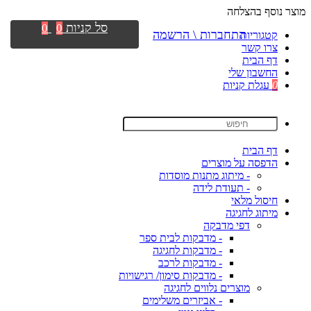
מוצר נוסף בהצלחה
סל קניות
0
0
התחברות \ הרשמה
קטגוריות
צרו קשר
דף הבית
החשבון שלי
0
עגלת קניות
דף הבית
הדפסה על מוצרים
- מיתוג מתנות מוסדות
- תעודת לידה
חיסול מלאי
מיתוג לחגיגה
דפי מדבקה
- מדבקות לבית ספר
- מדבקות לחגיגה
- מדבקות לרכב
- מדבקות סימון/ רגישויות
מוצרים נלווים לחגיגה
- אביזרים משלימים