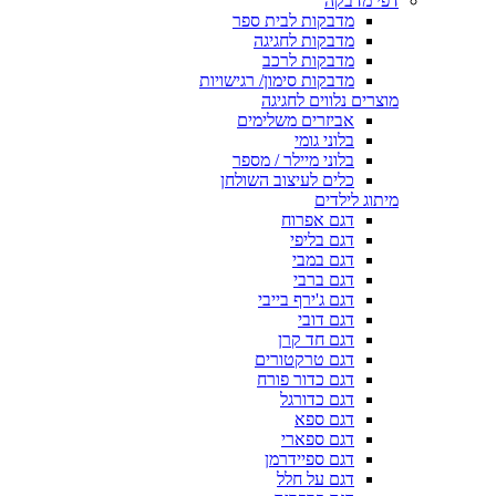
דפי מדבקה
מדבקות לבית ספר
מדבקות לחגיגה
מדבקות לרכב
מדבקות סימון/ רגישויות
מוצרים נלווים לחגיגה
אביזרים משלימים
בלוני גומי
בלוני מיילר / מספר
כלים לעיצוב השולחן
מיתוג לילדים
דגם אפרוח
דגם בליפי
דגם במבי
דגם ברבי
דגם ג'ירף בייבי
דגם דובי
דגם חד קרן
דגם טרקטורים
דגם כדור פורח
דגם כדורגל
דגם ספא
דגם ספארי
דגם ספיידרמן
דגם על חלל