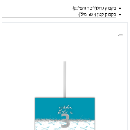
בקבוק גדול(ליטר וחצי/יין)
בקבוק קטן (500 מיל')