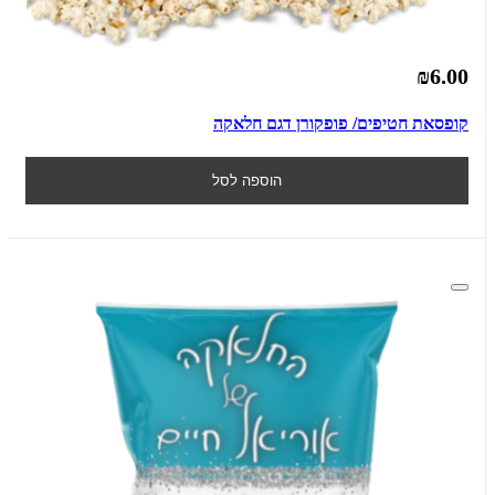
₪6.00
קופסאת חטיפים/ פופקורן דגם חלאקה
הוספה לסל