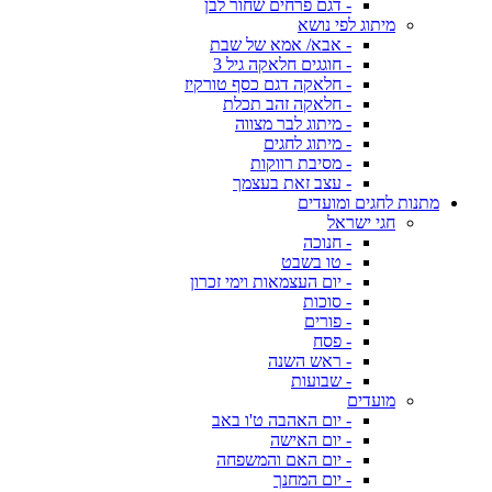
- דגם פרחים שחור לבן
מיתוג לפי נושא
- אבא/ אמא של שבת
- חוגגים חלאקה גיל 3
- חלאקה דגם כסף טורקיז
- חלאקה זהב תכלת
- מיתוג לבר מצווה
- מיתוג לחגים
- מסיבת רווקות
- עצב זאת בעצמך
מתנות לחגים ומועדים
חגי ישראל
- חנוכה
- טו בשבט
- יום העצמאות וימי זכרון
- סוכות
- פורים
- פסח
- ראש השנה
- שבועות
מועדים
- יום האהבה ט'ו באב
- יום האישה
- יום האם והמשפחה
- יום המחנך