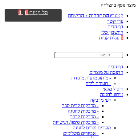
מוצר נוסף בהצלחה
סל קניות
0
0
התחברות \ הרשמה
קטגוריות
צרו קשר
דף הבית
החשבון שלי
0
עגלת קניות
דף הבית
הדפסה על מוצרים
- מיתוג מתנות מוסדות
- תעודת לידה
חיסול מלאי
מיתוג לחגיגה
דפי מדבקה
- מדבקות לבית ספר
- מדבקות לחגיגה
- מדבקות לרכב
- מדבקות סימון/ רגישויות
מוצרים נלווים לחגיגה
- אביזרים משלימים