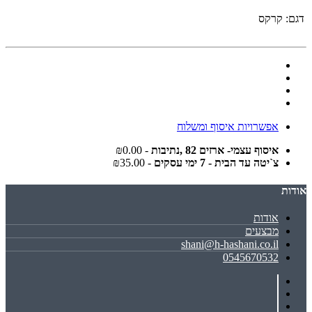
דגם:
קרקס
אפשרויות איסוף ומשלוח
איסוף עצמי- ארזים 82 ,נתיבות
- ₪0.00
צ`יטה עד הבית - 7 ימי עסקים
- ₪35.00
אודות
אודות
מבצעים
shani@h-hashani.co.il
0545670532