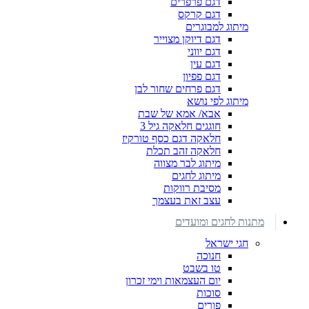
דגם פרפרים
דגם קרקס
מיתוג למבוגרים
דגם דיוקן מצוייר
דגם יווני
דגם עין
דגם פפיון
דגם פרחים שחור לבן
מיתוג לפי נושא
אבא/ אמא של שבת
חוגגים חלאקה גיל 3
חלאקה דגם כסף טורקיז
חלאקה זהב תכלת
מיתוג לבר מצווה
מיתוג לחגים
מסיבת רווקות
עצב זאת בעצמך
מתנות לחגים ומועדים
חגי ישראל
חנוכה
טו בשבט
יום העצמאות וימי זכרון
סוכות
פורים