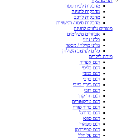
דפי מדבקה
מדבקות לבית ספר
מדבקות לחגיגה
מדבקות לרכב
מדבקות סימון/ רגישויות
מוצרים נלווים לחגיגה
אביזרים משלימים
בלוני גומי
בלוני מיילר / מספר
כלים לעיצוב השולחן
מיתוג לילדים
דגם אפרוח
דגם בליפי
דגם במבי
דגם ברבי
דגם ג'ירף בייבי
דגם דובי
דגם חד קרן
דגם טרקטורים
דגם כדור פורח
דגם כדורגל
דגם ספא
דגם ספארי
דגם ספיידרמן
דגם על חלל