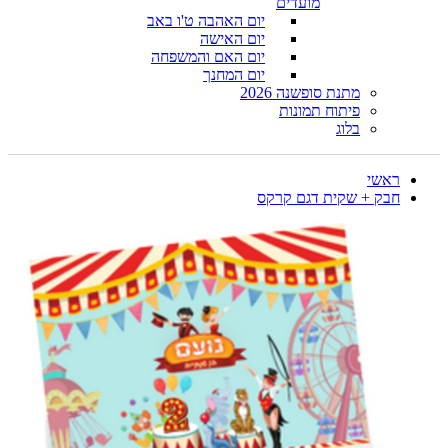
מועדים
יום האהבה ט'ו באב
יום האישה
יום האם והמשפחה
יום המחנך
מתנת סופשנה 2026
פיתוח תמונות
בלוג
ראשי
חבק + שקית דגם קרקס