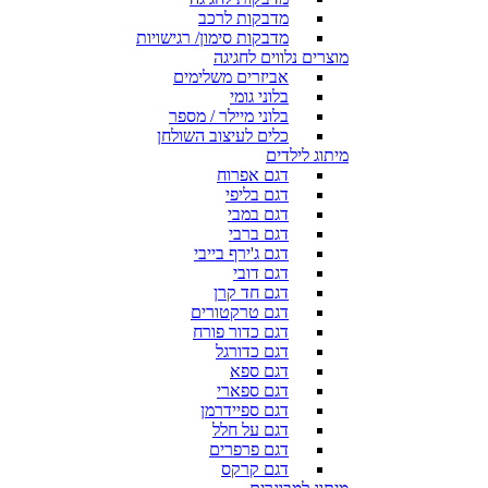
מדבקות לרכב
מדבקות סימון/ רגישויות
מוצרים נלווים לחגיגה
אביזרים משלימים
בלוני גומי
בלוני מיילר / מספר
כלים לעיצוב השולחן
מיתוג לילדים
דגם אפרוח
דגם בליפי
דגם במבי
דגם ברבי
דגם ג'ירף בייבי
דגם דובי
דגם חד קרן
דגם טרקטורים
דגם כדור פורח
דגם כדורגל
דגם ספא
דגם ספארי
דגם ספיידרמן
דגם על חלל
דגם פרפרים
דגם קרקס