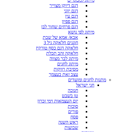
מיתוג למבוגרים
דגם דיוקן מצוייר
דגם יווני
דגם עין
דגם פפיון
דגם פרחים שחור לבן
מיתוג לפי נושא
אבא/ אמא של שבת
חוגגים חלאקה גיל 3
חלאקה דגם כסף טורקיז
חלאקה זהב תכלת
מיתוג לבר מצווה
מיתוג לחגים
מסיבת רווקות
עצב זאת בעצמך
מתנות לחגים ומועדים
חגי ישראל
חנוכה
טו בשבט
יום העצמאות וימי זכרון
סוכות
פורים
פסח
ראש השנה
שבועות