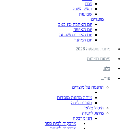
פסח
ראש השנה
שבועות
מועדים
יום האהבה ט'ו באב
יום האישה
יום האם והמשפחה
יום המחנך
מתנת סופשנה 2026
פיתוח תמונות
בלוג
עוד...
הדפסה על מוצרים
מיתוג מתנות מוסדות
תעודת לידה
חיסול מלאי
מיתוג לחגיגה
דפי מדבקה
מדבקות לבית ספר
מדבקות לחגיגה