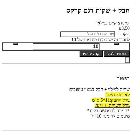
חבק + שקית דגם קרקס
זמינות: קיים במלאי
₪3.50
טקסט..
למוצר זה יש כמות מינימום של 10
הוספה לסל
קנה עכשיו
תיאור
שקית למילוי + חבק במגוון עיצובים
לא כולל מילוי
גודל החבק:11*5 ס"מ
גודל השקית: 11*20
*תמונה להמחשה בלבד*
מינימום להזמנה 10 יח'