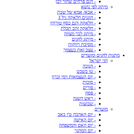
- דגם פרחים שחור לבן
מיתוג לפי נושא
- אבא/ אמא של שבת
- חוגגים חלאקה גיל 3
- חלאקה דגם כסף טורקיז
- חלאקה זהב תכלת
- מיתוג לבר מצווה
- מיתוג לחגים
- מסיבת רווקות
- עצב זאת בעצמך
מתנות לחגים ומועדים
חגי ישראל
- חנוכה
- טו בשבט
- יום העצמאות וימי זכרון
- סוכות
- פורים
- פסח
- ראש השנה
- שבועות
מועדים
- יום האהבה ט'ו באב
- יום האישה
- יום האם והמשפחה
- יום המחנך