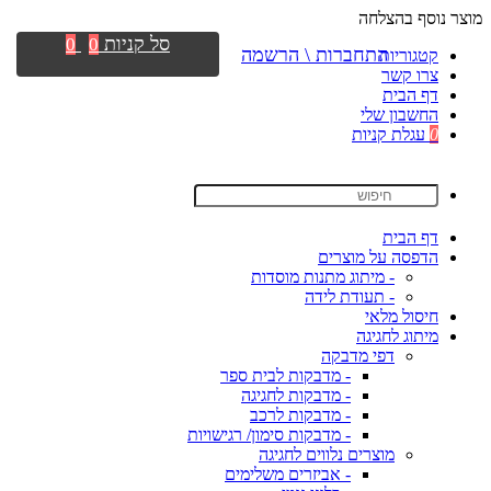
מוצר נוסף בהצלחה
סל קניות
0
0
התחברות \ הרשמה
קטגוריות
צרו קשר
דף הבית
החשבון שלי
0
עגלת קניות
דף הבית
הדפסה על מוצרים
- מיתוג מתנות מוסדות
- תעודת לידה
חיסול מלאי
מיתוג לחגיגה
דפי מדבקה
- מדבקות לבית ספר
- מדבקות לחגיגה
- מדבקות לרכב
- מדבקות סימון/ רגישויות
מוצרים נלווים לחגיגה
- אביזרים משלימים