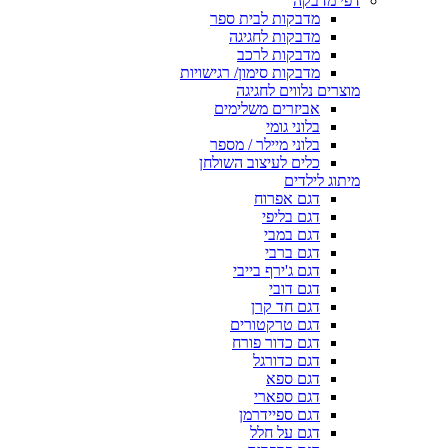
דפי מדבקה
מדבקות לבית ספר
מדבקות לחגיגה
מדבקות לרכב
מדבקות סימון/ רגישויות
מוצרים נלווים לחגיגה
אביזרים משלימים
בלוני גומי
בלוני מיילר / מספר
כלים לעיצוב השולחן
מיתוג לילדים
דגם אפרוח
דגם בליפי
דגם במבי
דגם ברבי
דגם ג'ירף בייבי
דגם דובי
דגם חד קרן
דגם טרקטורים
דגם כדור פורח
דגם כדורגל
דגם ספא
דגם ספארי
דגם ספיידרמן
דגם על חלל