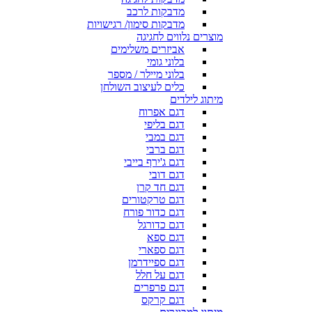
מדבקות לרכב
מדבקות סימון/ רגישויות
מוצרים נלווים לחגיגה
אביזרים משלימים
בלוני גומי
בלוני מיילר / מספר
כלים לעיצוב השולחן
מיתוג לילדים
דגם אפרוח
דגם בליפי
דגם במבי
דגם ברבי
דגם ג'ירף בייבי
דגם דובי
דגם חד קרן
דגם טרקטורים
דגם כדור פורח
דגם כדורגל
דגם ספא
דגם ספארי
דגם ספיידרמן
דגם על חלל
דגם פרפרים
דגם קרקס