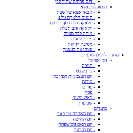
- דגם פרחים שחור לבן
מיתוג לפי נושא
- אבא/ אמא של שבת
- חוגגים חלאקה גיל 3
- חלאקה דגם כסף טורקיז
- חלאקה זהב תכלת
- מיתוג לבר מצווה
- מיתוג לחגים
- מסיבת רווקות
- עצב זאת בעצמך
מתנות לחגים ומועדים
חגי ישראל
- חנוכה
- טו בשבט
- יום העצמאות וימי זכרון
- סוכות
- פורים
- פסח
- ראש השנה
- שבועות
מועדים
- יום האהבה ט'ו באב
- יום האישה
- יום האם והמשפחה
- יום המחנך