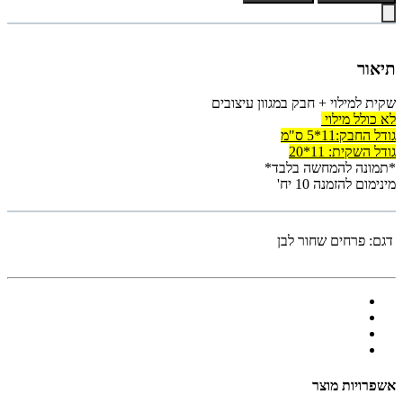
תיאור
שקית למילוי + חבק במגוון עיצובים
לא כולל מילוי
גודל החבק:11*5 ס"מ
גודל השקית: 11*20
*תמונה להמחשה בלבד*
מינימום להזמנה 10 יח'
דגם:
פרחים שחור לבן
אשפרויות מוצר