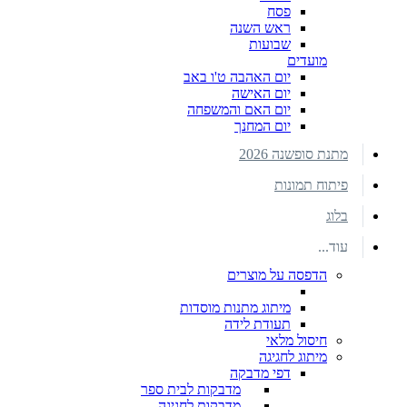
פסח
ראש השנה
שבועות
מועדים
יום האהבה ט'ו באב
יום האישה
יום האם והמשפחה
יום המחנך
מתנת סופשנה 2026
פיתוח תמונות
בלוג
עוד...
הדפסה על מוצרים
מיתוג מתנות מוסדות
תעודת לידה
חיסול מלאי
מיתוג לחגיגה
דפי מדבקה
מדבקות לבית ספר
מדבקות לחגיגה