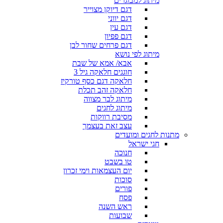
מיתוג למבוגרים
דגם דיוקן מצוייר
דגם יווני
דגם עין
דגם פפיון
דגם פרחים שחור לבן
מיתוג לפי נושא
אבא/ אמא של שבת
חוגגים חלאקה גיל 3
חלאקה דגם כסף טורקיז
חלאקה זהב תכלת
מיתוג לבר מצווה
מיתוג לחגים
מסיבת רווקות
עצב זאת בעצמך
מתנות לחגים ומועדים
חגי ישראל
חנוכה
טו בשבט
יום העצמאות וימי זכרון
סוכות
פורים
פסח
ראש השנה
שבועות