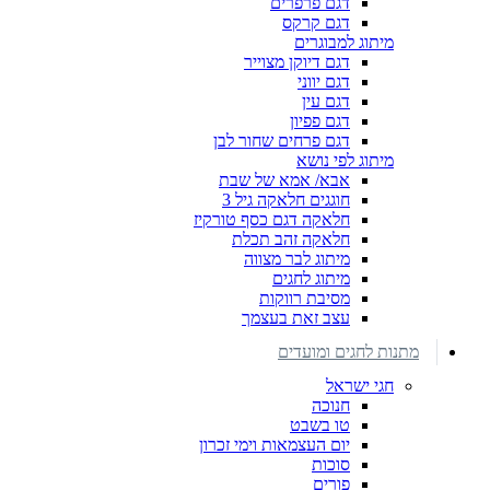
דגם פרפרים
דגם קרקס
מיתוג למבוגרים
דגם דיוקן מצוייר
דגם יווני
דגם עין
דגם פפיון
דגם פרחים שחור לבן
מיתוג לפי נושא
אבא/ אמא של שבת
חוגגים חלאקה גיל 3
חלאקה דגם כסף טורקיז
חלאקה זהב תכלת
מיתוג לבר מצווה
מיתוג לחגים
מסיבת רווקות
עצב זאת בעצמך
מתנות לחגים ומועדים
חגי ישראל
חנוכה
טו בשבט
יום העצמאות וימי זכרון
סוכות
פורים