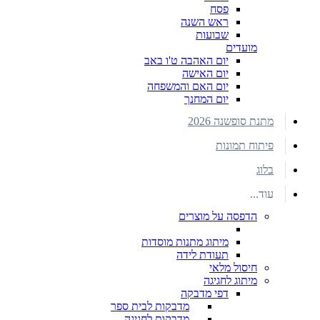
פסח
ראש השנה
שבועות
מועדים
יום האהבה ט'ו באב
יום האישה
יום האם והמשפחה
יום המחנך
מתנת סופשנה 2026
פיתוח תמונות
בלוג
עוד...
הדפסה על מוצרים
מיתוג מתנות מוסדות
תעודת לידה
חיסול מלאי
מיתוג לחגיגה
דפי מדבקה
מדבקות לבית ספר
מדבקות לחגיגה