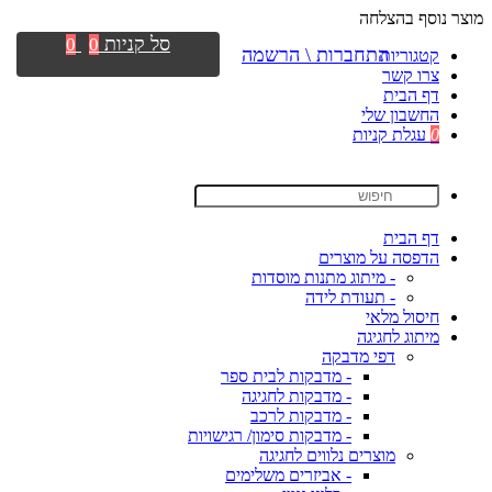
מוצר נוסף בהצלחה
סל קניות
0
0
התחברות \ הרשמה
קטגוריות
צרו קשר
דף הבית
החשבון שלי
0
עגלת קניות
דף הבית
הדפסה על מוצרים
- מיתוג מתנות מוסדות
- תעודת לידה
חיסול מלאי
מיתוג לחגיגה
דפי מדבקה
- מדבקות לבית ספר
- מדבקות לחגיגה
- מדבקות לרכב
- מדבקות סימון/ רגישויות
מוצרים נלווים לחגיגה
- אביזרים משלימים