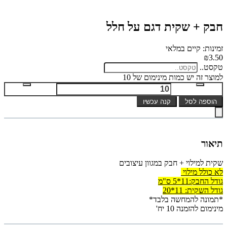
חבק + שקית דגם על חלל
זמינות: קיים במלאי
₪3.50
טקסט..
למוצר זה יש כמות מינימום של 10
הוספה לסל
קנה עכשיו
תיאור
שקית למילוי + חבק במגוון עיצובים
לא כולל מילוי
גודל החבק:11*5 ס"מ
גודל השקית: 11*20
*תמונה להמחשה בלבד*
מינימום להזמנה 10 יח'