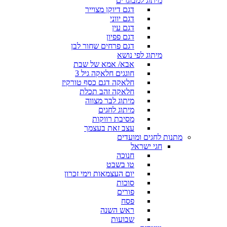
מיתוג למבוגרים
דגם דיוקן מצוייר
דגם יווני
דגם עין
דגם פפיון
דגם פרחים שחור לבן
מיתוג לפי נושא
אבא/ אמא של שבת
חוגגים חלאקה גיל 3
חלאקה דגם כסף טורקיז
חלאקה זהב תכלת
מיתוג לבר מצווה
מיתוג לחגים
מסיבת רווקות
עצב זאת בעצמך
מתנות לחגים ומועדים
חגי ישראל
חנוכה
טו בשבט
יום העצמאות וימי זכרון
סוכות
פורים
פסח
ראש השנה
שבועות