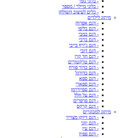
- בלוני גומי
- בלוני מיילר / מספר
- כלים לעיצוב השולחן
מיתוג לילדים
- דגם אפרוח
- דגם בליפי
- דגם במבי
- דגם ברבי
- דגם ג'ירף בייבי
- דגם דובי
- דגם חד קרן
- דגם טרקטורים
- דגם כדור פורח
- דגם כדורגל
- דגם ספא
- דגם ספארי
- דגם ספיידרמן
- דגם על חלל
- דגם פרפרים
- דגם קרקס
מיתוג למבוגרים
- דגם דיוקן מצוייר
- דגם יווני
- דגם עין
- דגם פפיון