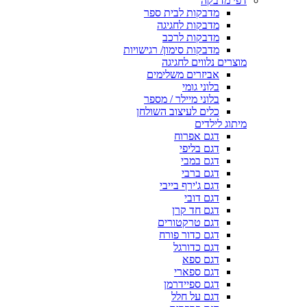
דפי מדבקה
מדבקות לבית ספר
מדבקות לחגיגה
מדבקות לרכב
מדבקות סימון/ רגישויות
מוצרים נלווים לחגיגה
אביזרים משלימים
בלוני גומי
בלוני מיילר / מספר
כלים לעיצוב השולחן
מיתוג לילדים
דגם אפרוח
דגם בליפי
דגם במבי
דגם ברבי
דגם ג'ירף בייבי
דגם דובי
דגם חד קרן
דגם טרקטורים
דגם כדור פורח
דגם כדורגל
דגם ספא
דגם ספארי
דגם ספיידרמן
דגם על חלל