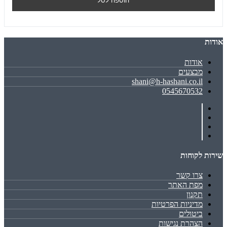
הוספה לסל
אודות
אודות
מבצעים
shani@h-hashani.co.il
0545670532
שירות לקוחות
צרו קשר
מפת האתר
תקנון
מדיניות הפרטיות
ביטולים
הצהרת נגישות