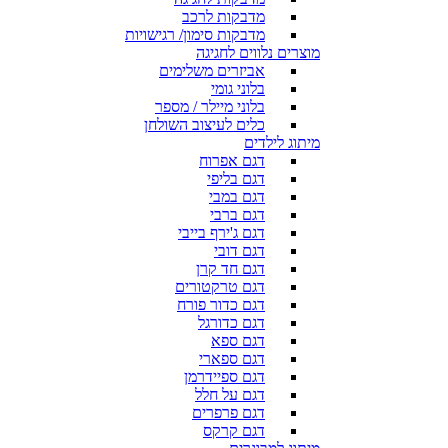
מדבקות לרכב
מדבקות סימון/ רגישויות
מוצרים נלווים לחגיגה
אביזרים משלימים
בלוני גומי
בלוני מיילר / מספר
כלים לעיצוב השולחן
מיתוג לילדים
דגם אפרוח
דגם בליפי
דגם במבי
דגם ברבי
דגם ג'ירף בייבי
דגם דובי
דגם חד קרן
דגם טרקטורים
דגם כדור פורח
דגם כדורגל
דגם ספא
דגם ספארי
דגם ספיידרמן
דגם על חלל
דגם פרפרים
דגם קרקס