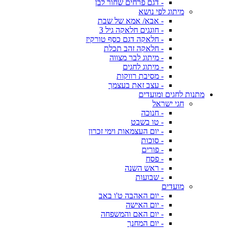
- דגם פרחים שחור לבן
מיתוג לפי נושא
- אבא/ אמא של שבת
- חוגגים חלאקה גיל 3
- חלאקה דגם כסף טורקיז
- חלאקה זהב תכלת
- מיתוג לבר מצווה
- מיתוג לחגים
- מסיבת רווקות
- עצב זאת בעצמך
מתנות לחגים ומועדים
חגי ישראל
- חנוכה
- טו בשבט
- יום העצמאות וימי זכרון
- סוכות
- פורים
- פסח
- ראש השנה
- שבועות
מועדים
- יום האהבה ט'ו באב
- יום האישה
- יום האם והמשפחה
- יום המחנך