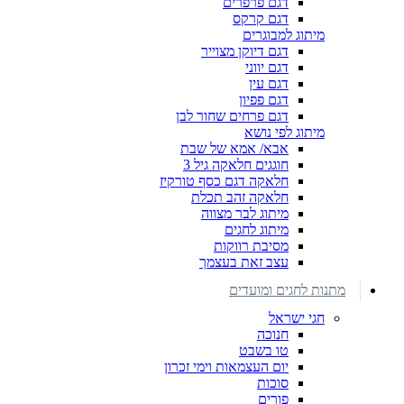
דגם פרפרים
דגם קרקס
מיתוג למבוגרים
דגם דיוקן מצוייר
דגם יווני
דגם עין
דגם פפיון
דגם פרחים שחור לבן
מיתוג לפי נושא
אבא/ אמא של שבת
חוגגים חלאקה גיל 3
חלאקה דגם כסף טורקיז
חלאקה זהב תכלת
מיתוג לבר מצווה
מיתוג לחגים
מסיבת רווקות
עצב זאת בעצמך
מתנות לחגים ומועדים
חגי ישראל
חנוכה
טו בשבט
יום העצמאות וימי זכרון
סוכות
פורים