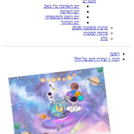
מועדים
יום האהבה ט'ו באב
יום האישה
יום האם והמשפחה
יום המחנך
מתנת סופשנה 2026
פיתוח תמונות
בלוג
ראשי
חבק + שקית דגם על חלל