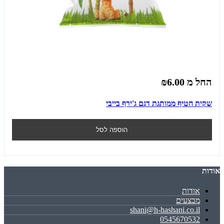
החל מ
₪6.00
שקית חטיף ממותגת דגם ג'ירף בייבי
הוספה לסל
אודות
אודות
מבצעים
shani@h-hashani.co.il
0545670532