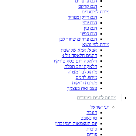
דגם פרפרים
דגם קרקס
מיתוג למבוגרים
דגם דיוקן מצוייר
דגם יווני
דגם עין
דגם פפיון
דגם פרחים שחור לבן
מיתוג לפי נושא
אבא/ אמא של שבת
חוגגים חלאקה גיל 3
חלאקה דגם כסף טורקיז
חלאקה זהב תכלת
מיתוג לבר מצווה
מיתוג לחגים
מסיבת רווקות
עצב זאת בעצמך
מתנות לחגים ומועדים
חגי ישראל
חנוכה
טו בשבט
יום העצמאות וימי זכרון
סוכות
פורים