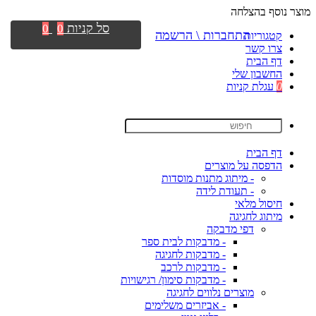
מוצר נוסף בהצלחה
סל קניות
0
0
התחברות \ הרשמה
קטגוריות
צרו קשר
דף הבית
החשבון שלי
0
עגלת קניות
דף הבית
הדפסה על מוצרים
- מיתוג מתנות מוסדות
- תעודת לידה
חיסול מלאי
מיתוג לחגיגה
דפי מדבקה
- מדבקות לבית ספר
- מדבקות לחגיגה
- מדבקות לרכב
- מדבקות סימון/ רגישויות
מוצרים נלווים לחגיגה
- אביזרים משלימים