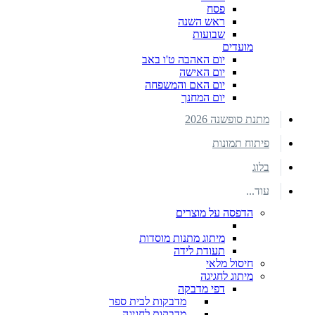
פסח
ראש השנה
שבועות
מועדים
יום האהבה ט'ו באב
יום האישה
יום האם והמשפחה
יום המחנך
מתנת סופשנה 2026
פיתוח תמונות
בלוג
עוד...
הדפסה על מוצרים
מיתוג מתנות מוסדות
תעודת לידה
חיסול מלאי
מיתוג לחגיגה
דפי מדבקה
מדבקות לבית ספר
מדבקות לחגיגה