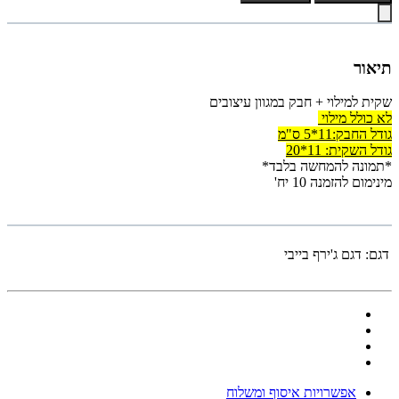
תיאור
שקית למילוי + חבק במגוון עיצובים
לא כולל מילוי
גודל החבק:11*5 ס"מ
גודל השקית: 11*20
*תמונה להמחשה בלבד*
מינימום להזמנה 10 יח'
דגם:
דגם ג'ירף בייבי
אפשרויות איסוף ומשלוח