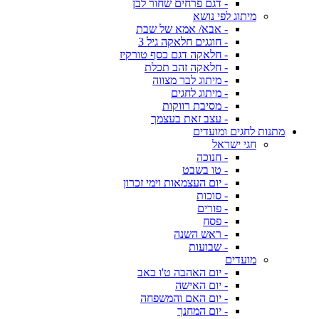
- דגם פרחים שחור לבן
מיתוג לפי נושא
- אבא/ אמא של שבת
- חוגגים חלאקה גיל 3
- חלאקה דגם כסף טורקיז
- חלאקה זהב תכלת
- מיתוג לבר מצווה
- מיתוג לחגים
- מסיבת רווקות
- עצב זאת בעצמך
מתנות לחגים ומועדים
חגי ישראל
- חנוכה
- טו בשבט
- יום העצמאות וימי זכרון
- סוכות
- פורים
- פסח
- ראש השנה
- שבועות
מועדים
- יום האהבה ט'ו באב
- יום האישה
- יום האם והמשפחה
- יום המחנך