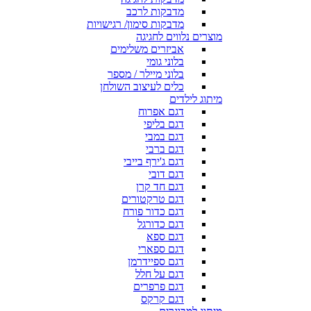
מדבקות לרכב
מדבקות סימון/ רגישויות
מוצרים נלווים לחגיגה
אביזרים משלימים
בלוני גומי
בלוני מיילר / מספר
כלים לעיצוב השולחן
מיתוג לילדים
דגם אפרוח
דגם בליפי
דגם במבי
דגם ברבי
דגם ג'ירף בייבי
דגם דובי
דגם חד קרן
דגם טרקטורים
דגם כדור פורח
דגם כדורגל
דגם ספא
דגם ספארי
דגם ספיידרמן
דגם על חלל
דגם פרפרים
דגם קרקס