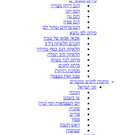
מיתוג למבוגרים
דגם דיוקן מצוייר
דגם יווני
דגם עין
דגם פפיון
דגם פרחים שחור לבן
מיתוג לפי נושא
אבא/ אמא של שבת
חוגגים חלאקה גיל 3
חלאקה דגם כסף טורקיז
חלאקה זהב תכלת
מיתוג לבר מצווה
מיתוג לחגים
מסיבת רווקות
עצב זאת בעצמך
מתנות לחגים ומועדים
חגי ישראל
חנוכה
טו בשבט
יום העצמאות וימי זכרון
סוכות
פורים
פסח
ראש השנה
שבועות