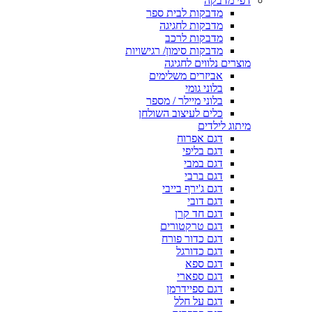
דפי מדבקה
מדבקות לבית ספר
מדבקות לחגיגה
מדבקות לרכב
מדבקות סימון/ רגישויות
מוצרים נלווים לחגיגה
אביזרים משלימים
בלוני גומי
בלוני מיילר / מספר
כלים לעיצוב השולחן
מיתוג לילדים
דגם אפרוח
דגם בליפי
דגם במבי
דגם ברבי
דגם ג'ירף בייבי
דגם דובי
דגם חד קרן
דגם טרקטורים
דגם כדור פורח
דגם כדורגל
דגם ספא
דגם ספארי
דגם ספיידרמן
דגם על חלל