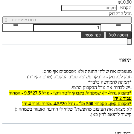
₪10.90
טקסט..
גודל הבקבוק
--- בחרו אפשרויות ---
הוספה לסל
קנה עכשיו
תיאור
מעצבים את שולחן החגיגה ולא מפספסים אף פרט!
חבק לבקבוק - הדבקה פשוטה סביב הבקבוק (טרם הקירור)
*תמונה להמחשה בלבד*
-יש לבחור את גודל הבקבוק הרצוי:
*בקבוק גדול- יין/ שמפניה/ בקבוקי ליטר וחצי - גודל 27.5*9.5 - ה
מחיר
עבור 2 יח'
*בקבוק קטן- בקבוקי 500 מל' - גודל 20*4.5 -
מחיר עבור 4 יח'
לא מצאת את העיצוב שחיפשת? שלחי לי הודעה ואעזור בשמחה :)
קישור לווצאפ
לחץ כאן.
דגם:
יווני