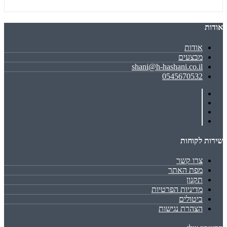
אודות
אודות
מבצעים
shani@h-hashani.co.il
0545670532
שירות לקוחות
צרו קשר
מפת האתר
תקנון
מדיניות הפרטיות
ביטולים
הצהרת נגישות