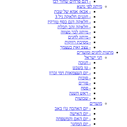
- דגם פרחים שחור לבן
מיתוג לפי נושא
- אבא/ אמא של שבת
- חוגגים חלאקה גיל 3
- חלאקה דגם כסף טורקיז
- חלאקה זהב תכלת
- מיתוג לבר מצווה
- מיתוג לחגים
- מסיבת רווקות
- עצב זאת בעצמך
מתנות לחגים ומועדים
חגי ישראל
- חנוכה
- טו בשבט
- יום העצמאות וימי זכרון
- סוכות
- פורים
- פסח
- ראש השנה
- שבועות
מועדים
- יום האהבה ט'ו באב
- יום האישה
- יום האם והמשפחה
- יום המחנך