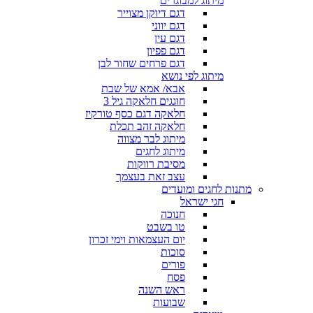
מיתוג למבוגרים
דגם דיוקן מצוייר
דגם יווני
דגם עין
דגם פפיון
דגם פרחים שחור לבן
מיתוג לפי נושא
אבא/ אמא של שבת
חוגגים חלאקה גיל 3
חלאקה דגם כסף טורקיז
חלאקה זהב תכלת
מיתוג לבר מצווה
מיתוג לחגים
מסיבת רווקות
עצב זאת בעצמך
מתנות לחגים ומועדים
חגי ישראל
חנוכה
טו בשבט
יום העצמאות וימי זכרון
סוכות
פורים
פסח
ראש השנה
שבועות