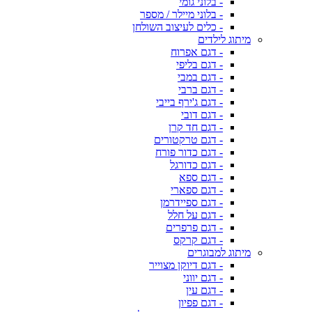
- בלוני גומי
- בלוני מיילר / מספר
- כלים לעיצוב השולחן
מיתוג לילדים
- דגם אפרוח
- דגם בליפי
- דגם במבי
- דגם ברבי
- דגם ג'ירף בייבי
- דגם דובי
- דגם חד קרן
- דגם טרקטורים
- דגם כדור פורח
- דגם כדורגל
- דגם ספא
- דגם ספארי
- דגם ספיידרמן
- דגם על חלל
- דגם פרפרים
- דגם קרקס
מיתוג למבוגרים
- דגם דיוקן מצוייר
- דגם יווני
- דגם עין
- דגם פפיון