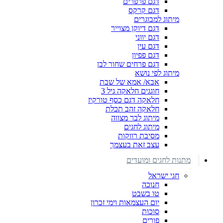
דגם פרפרים
דגם קרקס
מיתוג למבוגרים
דגם דיוקן מצוייר
דגם יווני
דגם עין
דגם פפיון
דגם פרחים שחור לבן
מיתוג לפי נושא
אבא/ אמא של שבת
חוגגים חלאקה גיל 3
חלאקה דגם כסף טורקיז
חלאקה זהב תכלת
מיתוג לבר מצווה
מיתוג לחגים
מסיבת רווקות
עצב זאת בעצמך
מתנות לחגים ומועדים
חגי ישראל
חנוכה
טו בשבט
יום העצמאות וימי זכרון
סוכות
פורים