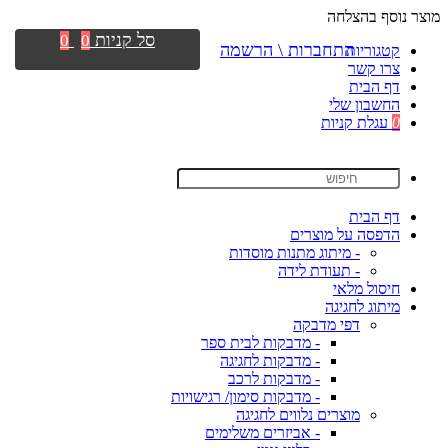
מוצר נוסף בהצלחה
סל קניות
0
0
התחברות \ הרשמה
קטגוריות
צרו קשר
דף הבית
החשבון שלי
0
עגלת קניות
דף הבית
הדפסה על מוצרים
- מיתוג מתנות מוסדות
- תעודת לידה
חיסול מלאי
מיתוג לחגיגה
דפי מדבקה
- מדבקות לבית ספר
- מדבקות לחגיגה
- מדבקות לרכב
- מדבקות סימון/ רגישויות
מוצרים נלווים לחגיגה
- אביזרים משלימים