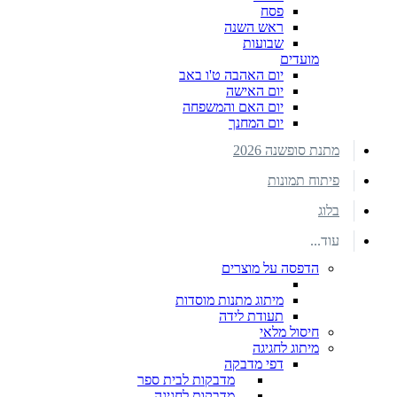
פסח
ראש השנה
שבועות
מועדים
יום האהבה ט'ו באב
יום האישה
יום האם והמשפחה
יום המחנך
מתנת סופשנה 2026
פיתוח תמונות
בלוג
עוד...
הדפסה על מוצרים
מיתוג מתנות מוסדות
תעודת לידה
חיסול מלאי
מיתוג לחגיגה
דפי מדבקה
מדבקות לבית ספר
מדבקות לחגיגה