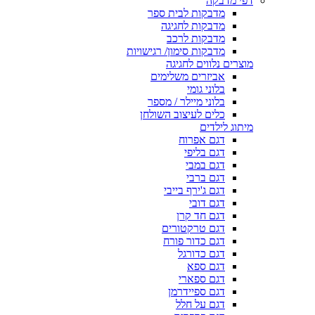
דפי מדבקה
מדבקות לבית ספר
מדבקות לחגיגה
מדבקות לרכב
מדבקות סימון/ רגישויות
מוצרים נלווים לחגיגה
אביזרים משלימים
בלוני גומי
בלוני מיילר / מספר
כלים לעיצוב השולחן
מיתוג לילדים
דגם אפרוח
דגם בליפי
דגם במבי
דגם ברבי
דגם ג'ירף בייבי
דגם דובי
דגם חד קרן
דגם טרקטורים
דגם כדור פורח
דגם כדורגל
דגם ספא
דגם ספארי
דגם ספיידרמן
דגם על חלל