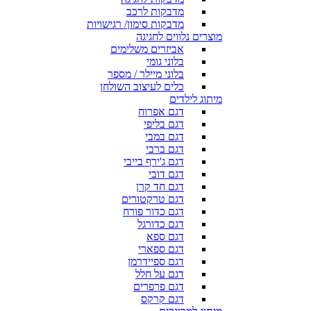
מדבקות לרכב
מדבקות סימון/ רגישויות
מוצרים נלווים לחגיגה
אביזרים משלימים
בלוני גומי
בלוני מיילר / מספר
כלים לעיצוב השולחן
מיתוג לילדים
דגם אפרוח
דגם בליפי
דגם במבי
דגם ברבי
דגם ג'ירף בייבי
דגם דובי
דגם חד קרן
דגם טרקטורים
דגם כדור פורח
דגם כדורגל
דגם ספא
דגם ספארי
דגם ספיידרמן
דגם על חלל
דגם פרפרים
דגם קרקס