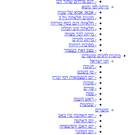
- דגם פרחים שחור לבן
מיתוג לפי נושא
- אבא/ אמא של שבת
- חוגגים חלאקה גיל 3
- חלאקה דגם כסף טורקיז
- חלאקה זהב תכלת
- מיתוג לבר מצווה
- מיתוג לחגים
- מסיבת רווקות
- עצב זאת בעצמך
מתנות לחגים ומועדים
חגי ישראל
- חנוכה
- טו בשבט
- יום העצמאות וימי זכרון
- סוכות
- פורים
- פסח
- ראש השנה
- שבועות
מועדים
- יום האהבה ט'ו באב
- יום האישה
- יום האם והמשפחה
- יום המחנך