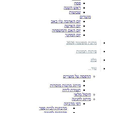
פסח
ראש השנה
שבועות
מועדים
יום האהבה ט'ו באב
יום האישה
יום האם והמשפחה
יום המחנך
מתנת סופשנה 2026
פיתוח תמונות
בלוג
עוד...
הדפסה על מוצרים
מיתוג מתנות מוסדות
תעודת לידה
חיסול מלאי
מיתוג לחגיגה
דפי מדבקה
מדבקות לבית ספר
מדבקות לחגיגה