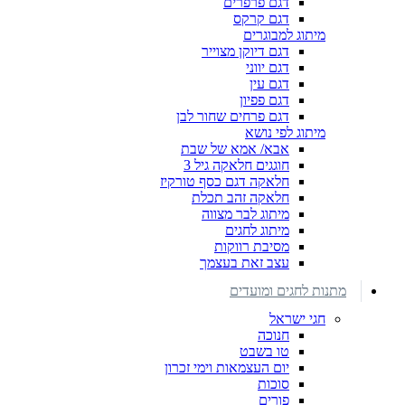
דגם פרפרים
דגם קרקס
מיתוג למבוגרים
דגם דיוקן מצוייר
דגם יווני
דגם עין
דגם פפיון
דגם פרחים שחור לבן
מיתוג לפי נושא
אבא/ אמא של שבת
חוגגים חלאקה גיל 3
חלאקה דגם כסף טורקיז
חלאקה זהב תכלת
מיתוג לבר מצווה
מיתוג לחגים
מסיבת רווקות
עצב זאת בעצמך
מתנות לחגים ומועדים
חגי ישראל
חנוכה
טו בשבט
יום העצמאות וימי זכרון
סוכות
פורים