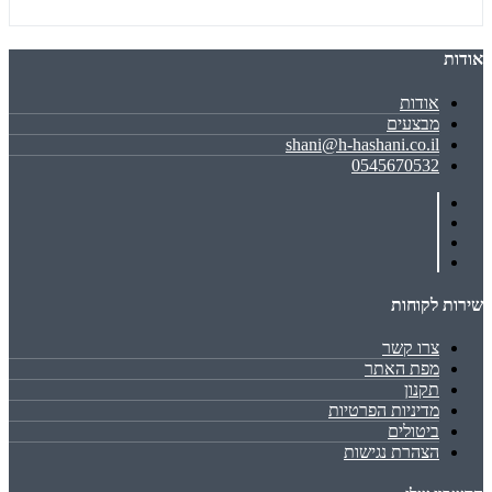
אודות
אודות
מבצעים
shani@h-hashani.co.il
0545670532
שירות לקוחות
צרו קשר
מפת האתר
תקנון
מדיניות הפרטיות
ביטולים
הצהרת נגישות