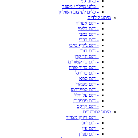
- בלוני גומי
- בלוני מיילר / מספר
- כלים לעיצוב השולחן
מיתוג לילדים
- דגם אפרוח
- דגם בליפי
- דגם במבי
- דגם ברבי
- דגם ג'ירף בייבי
- דגם דובי
- דגם חד קרן
- דגם טרקטורים
- דגם כדור פורח
- דגם כדורגל
- דגם ספא
- דגם ספארי
- דגם ספיידרמן
- דגם על חלל
- דגם פרפרים
- דגם קרקס
מיתוג למבוגרים
- דגם דיוקן מצוייר
- דגם יווני
- דגם עין
- דגם פפיון