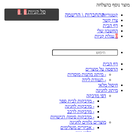
מוצר נוסף בהצלחה
סל קניות
0
0
התחברות \ הרשמה
קטגוריות
צרו קשר
דף הבית
החשבון שלי
0
עגלת קניות
דף הבית
הדפסה על מוצרים
- מיתוג מתנות מוסדות
- תעודת לידה
חיסול מלאי
מיתוג לחגיגה
דפי מדבקה
- מדבקות לבית ספר
- מדבקות לחגיגה
- מדבקות לרכב
- מדבקות סימון/ רגישויות
מוצרים נלווים לחגיגה
- אביזרים משלימים