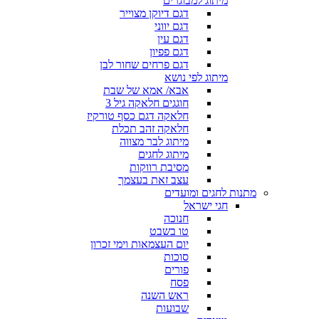
מיתוג למבוגרים
דגם דיוקן מצוייר
דגם יווני
דגם עין
דגם פפיון
דגם פרחים שחור לבן
מיתוג לפי נושא
אבא/ אמא של שבת
חוגגים חלאקה גיל 3
חלאקה דגם כסף טורקיז
חלאקה זהב תכלת
מיתוג לבר מצווה
מיתוג לחגים
מסיבת רווקות
עצב זאת בעצמך
מתנות לחגים ומועדים
חגי ישראל
חנוכה
טו בשבט
יום העצמאות וימי זכרון
סוכות
פורים
פסח
ראש השנה
שבועות