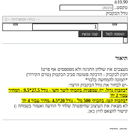
₪10.90
טקסט..
גודל הבקבוק
--- בחרו אפשרויות ---
הוספה לסל
קנה עכשיו
תיאור
מעצבים את שולחן החגיגה ולא מפספסים אף פרט!
חבק לבקבוק - הדבקה פשוטה סביב הבקבוק (טרם הקירור)
*תמונה להמחשה בלבד*
-יש לבחור את גודל הבקבוק הרצוי:
*בקבוק גדול- יין/ שמפניה/ בקבוקי ליטר וחצי - גודל 27.5*9.5 - ה
מחיר
עבור 2 יח'
*בקבוק קטן- בקבוקי 500 מל' - גודל 20*4.5 -
מחיר עבור 4 יח'
לא מצאת את העיצוב שחיפשת? שלחי לי הודעה ואעזור בשמחה :)
קישור לווצאפ
לחץ כאן.
דגם:
ברבי