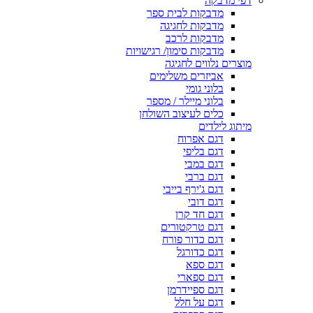
דפי מדבקה
מדבקות לבית ספר
מדבקות לחגיגה
מדבקות לרכב
מדבקות סימון/ רגישויות
מוצרים נלווים לחגיגה
אביזרים משלימים
בלוני גומי
בלוני מיילר / מספר
כלים לעיצוב השולחן
מיתוג לילדים
דגם אפרוח
דגם בליפי
דגם במבי
דגם ברבי
דגם ג'ירף בייבי
דגם דובי
דגם חד קרן
דגם טרקטורים
דגם כדור פורח
דגם כדורגל
דגם ספא
דגם ספארי
דגם ספיידרמן
דגם על חלל