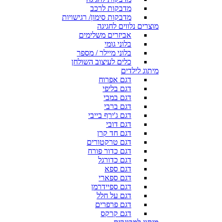
מדבקות לרכב
מדבקות סימון/ רגישויות
מוצרים נלווים לחגיגה
אביזרים משלימים
בלוני גומי
בלוני מיילר / מספר
כלים לעיצוב השולחן
מיתוג לילדים
דגם אפרוח
דגם בליפי
דגם במבי
דגם ברבי
דגם ג'ירף בייבי
דגם דובי
דגם חד קרן
דגם טרקטורים
דגם כדור פורח
דגם כדורגל
דגם ספא
דגם ספארי
דגם ספיידרמן
דגם על חלל
דגם פרפרים
דגם קרקס