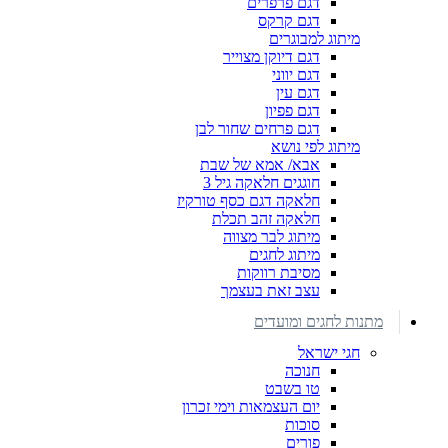
דגם פרפרים
דגם קרקס
מיתוג למבוגרים
דגם דיוקן מצוייר
דגם יווני
דגם עין
דגם פפיון
דגם פרחים שחור לבן
מיתוג לפי נושא
אבא/ אמא של שבת
חוגגים חלאקה גיל 3
חלאקה דגם כסף טורקיז
חלאקה זהב תכלת
מיתוג לבר מצווה
מיתוג לחגים
מסיבת רווקות
עצב זאת בעצמך
מתנות לחגים ומועדים
חגי ישראל
חנוכה
טו בשבט
יום העצמאות וימי זכרון
סוכות
פורים