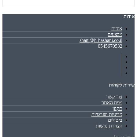
אודות
אודות
מבצעים
shani@h-hashani.co.il
0545670532
שירות לקוחות
צרו קשר
מפת האתר
תקנון
מדיניות הפרטיות
ביטולים
הצהרת נגישות