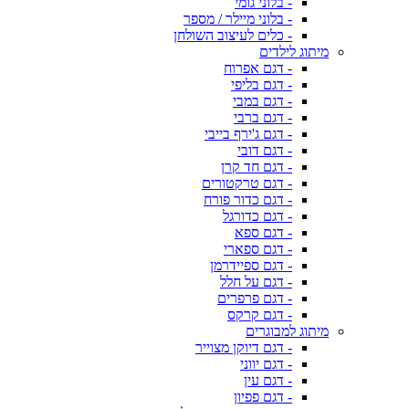
- בלוני גומי
- בלוני מיילר / מספר
- כלים לעיצוב השולחן
מיתוג לילדים
- דגם אפרוח
- דגם בליפי
- דגם במבי
- דגם ברבי
- דגם ג'ירף בייבי
- דגם דובי
- דגם חד קרן
- דגם טרקטורים
- דגם כדור פורח
- דגם כדורגל
- דגם ספא
- דגם ספארי
- דגם ספיידרמן
- דגם על חלל
- דגם פרפרים
- דגם קרקס
מיתוג למבוגרים
- דגם דיוקן מצוייר
- דגם יווני
- דגם עין
- דגם פפיון