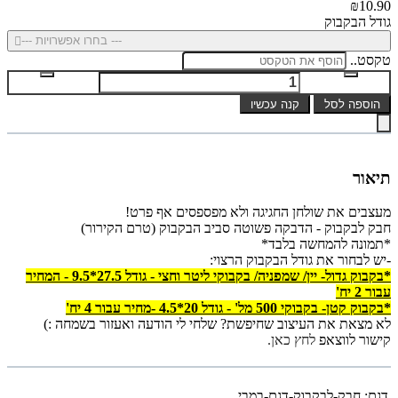
₪10.90
גודל הבקבוק
--- בחרו אפשרויות ---
טקסט..
הוספה לסל
קנה עכשיו
תיאור
מעצבים את שולחן החגיגה ולא מפספסים אף פרט!
חבק לבקבוק - הדבקה פשוטה סביב הבקבוק (טרם הקירור)
*תמונה להמחשה בלבד*
-יש לבחור את גודל הבקבוק הרצוי:
*בקבוק גדול- יין/ שמפניה/ בקבוקי ליטר וחצי - גודל 27.5*9.5 - ה
מחיר
עבור 2 יח'
*בקבוק קטן- בקבוקי 500 מל' - גודל 20*4.5 -
מחיר עבור 4 יח'
לא מצאת את העיצוב שחיפשת? שלחי לי הודעה ואעזור בשמחה :)
קישור לווצאפ
לחץ כאן.
דגם:
חבק-לבקבוק-דגם-במבי