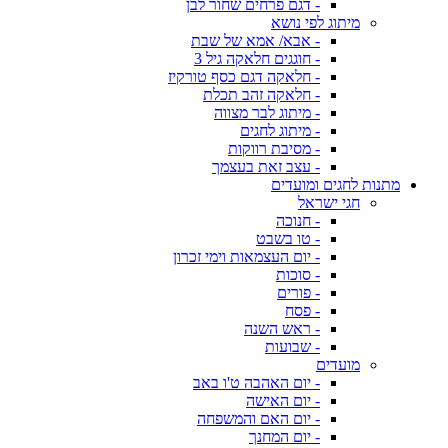
- דגם פרחים שחור לבן
מיתוג לפי נושא
- אבא/ אמא של שבת
- חוגגים חלאקה גיל 3
- חלאקה דגם כסף טורקיז
- חלאקה זהב תכלת
- מיתוג לבר מצווה
- מיתוג לחגים
- מסיבת רווקות
- עצב זאת בעצמך
מתנות לחגים ומועדים
חגי ישראל
- חנוכה
- טו בשבט
- יום העצמאות וימי זכרון
- סוכות
- פורים
- פסח
- ראש השנה
- שבועות
מועדים
- יום האהבה ט'ו באב
- יום האישה
- יום האם והמשפחה
- יום המחנך