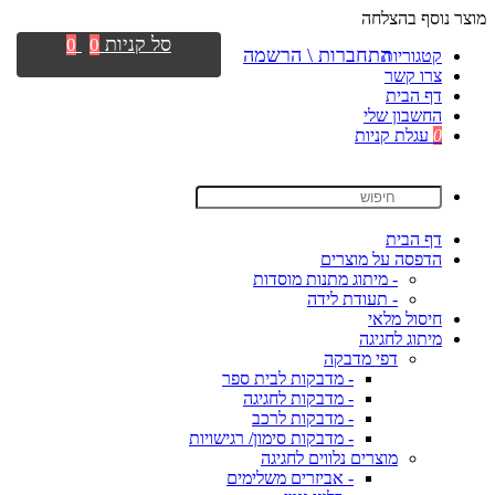
מוצר נוסף בהצלחה
סל קניות
0
0
התחברות \ הרשמה
קטגוריות
צרו קשר
דף הבית
החשבון שלי
0
עגלת קניות
דף הבית
הדפסה על מוצרים
- מיתוג מתנות מוסדות
- תעודת לידה
חיסול מלאי
מיתוג לחגיגה
דפי מדבקה
- מדבקות לבית ספר
- מדבקות לחגיגה
- מדבקות לרכב
- מדבקות סימון/ רגישויות
מוצרים נלווים לחגיגה
- אביזרים משלימים