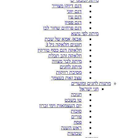
מיתוג למבוגרים
דגם דיוקן מצוייר
דגם יווני
דגם עין
דגם פפיון
דגם פרחים שחור לבן
מיתוג לפי נושא
אבא/ אמא של שבת
חוגגים חלאקה גיל 3
חלאקה דגם כסף טורקיז
חלאקה זהב תכלת
מיתוג לבר מצווה
מיתוג לחגים
מסיבת רווקות
עצב זאת בעצמך
מתנות לחגים ומועדים
חגי ישראל
חנוכה
טו בשבט
יום העצמאות וימי זכרון
סוכות
פורים
פסח
ראש השנה
שבועות