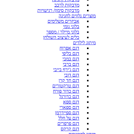
מדבקות לרכב
מדבקות סימון/ רגישויות
מוצרים נלווים לחגיגה
אביזרים משלימים
בלוני גומי
בלוני מיילר / מספר
כלים לעיצוב השולחן
מיתוג לילדים
דגם אפרוח
דגם בליפי
דגם במבי
דגם ברבי
דגם ג'ירף בייבי
דגם דובי
דגם חד קרן
דגם טרקטורים
דגם כדור פורח
דגם כדורגל
דגם ספא
דגם ספארי
דגם ספיידרמן
דגם על חלל
דגם פרפרים
דגם קרקס