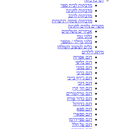
דפי מדבקה
מדבקות לבית ספר
מדבקות לחגיגה
מדבקות לרכב
מדבקות סימון/ רגישויות
מוצרים נלווים לחגיגה
אביזרים משלימים
בלוני גומי
בלוני מיילר / מספר
כלים לעיצוב השולחן
מיתוג לילדים
דגם אפרוח
דגם בליפי
דגם במבי
דגם ברבי
דגם ג'ירף בייבי
דגם דובי
דגם חד קרן
דגם טרקטורים
דגם כדור פורח
דגם כדורגל
דגם ספא
דגם ספארי
דגם ספיידרמן
דגם על חלל