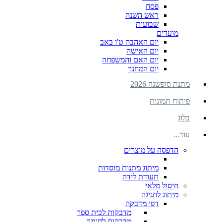
פסח
ראש השנה
שבועות
מועדים
יום האהבה ט'ו באב
יום האישה
יום האם והמשפחה
יום המחנך
מתנת סופשנה 2026
פיתוח תמונות
בלוג
עוד...
הדפסה על מוצרים
מיתוג מתנות מוסדות
תעודת לידה
חיסול מלאי
מיתוג לחגיגה
דפי מדבקה
מדבקות לבית ספר
מדבקות לחגיגה